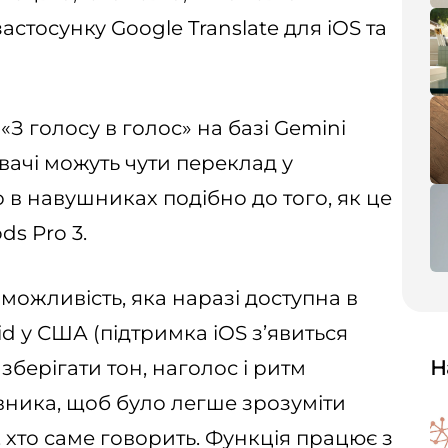
астосунку Google Translate для iOS та
З голосу в голос» на базі Gemini
вачі можуть чути переклад у
 в навушниках подібно до того, як це
ds Pro 3.
можливість, яка наразі доступна в
oid у США (підтримка iOS з’явиться
зберігати тон, наголос і ритм
Н
ника, щоб було легше зрозуміти
 хто саме говорить. Функція працює з