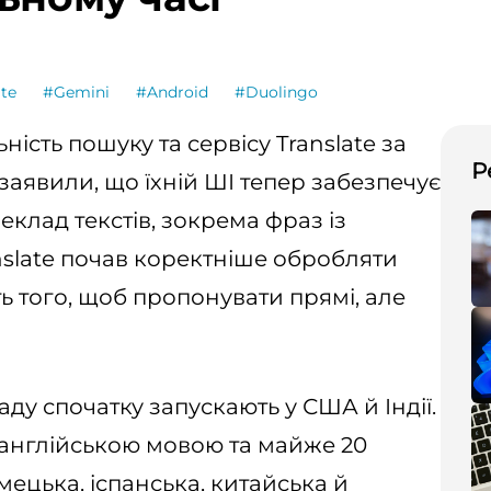
te
#Gemini
#Android
#Duolingo
ість пошуку та сервісу Translate за
Р
заявили, що їхній ШІ тепер забезпечує
клад текстів, зокрема фраз із
slate почав коректніше обробляти
ть того, щоб пропонувати прямі, але
у спочатку запускають у США й Індії.
 англійською мовою та майже 20
ецька, іспанська, китайська й