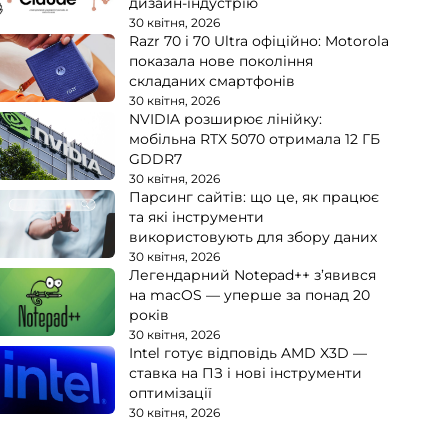
дизайн-індустрію
30 квітня, 2026
Razr 70 і 70 Ultra офіційно: Motorola
показала нове покоління
складаних смартфонів
30 квітня, 2026
NVIDIA розширює лінійку:
мобільна RTX 5070 отримала 12 ГБ
GDDR7
30 квітня, 2026
Парсинг сайтів: що це, як працює
та які інструменти
використовують для збору даних
30 квітня, 2026
Легендарний Notepad++ з’явився
на macOS — уперше за понад 20
років
30 квітня, 2026
Intel готує відповідь AMD X3D —
ставка на ПЗ і нові інструменти
оптимізації
30 квітня, 2026