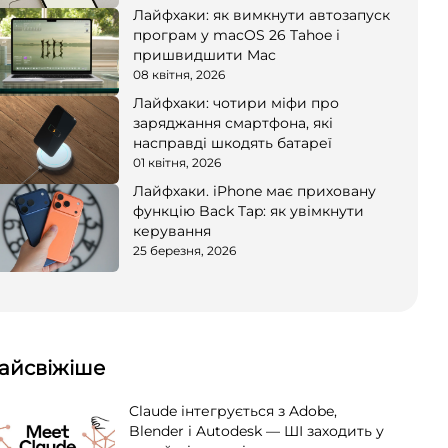
Лайфхаки: як вимкнути автозапуск
програм у macOS 26 Tahoe і
пришвидшити Mac
08 квітня, 2026
Лайфхаки: чотири міфи про
заряджання смартфона, які
насправді шкодять батареї
01 квітня, 2026
Лайфхаки. iPhone має приховану
функцію Back Tap: як увімкнути
керування
25 березня, 2026
айсвіжіше
Claude інтегрується з Adobe,
Blender і Autodesk — ШІ заходить у