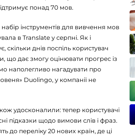
ідтримує понад 70 мов.
 набір інструментів для вивчення мов
ала в Translate у серпні. Як і
ує, скільки днів поспіль користувач
, що дає змогу оцінювати прогрес із
само наполегливо нагадувати про
совеня» Duolingo, у компанії не
акож удосконалили: тепер користувачі
і підказки щодо вимови слів і фраз.
ть до переліку 20 нових країн, де ці