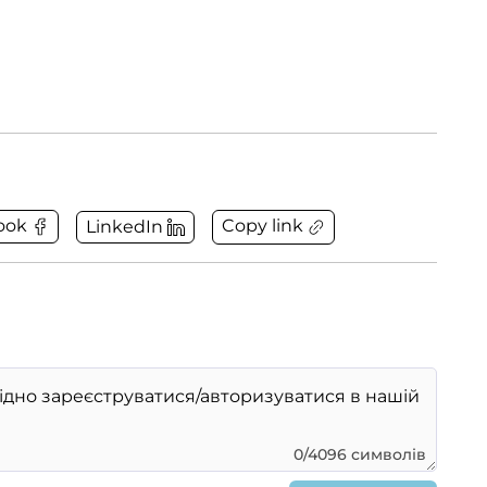
Copy link
ook
LinkedIn
0/4096 символів