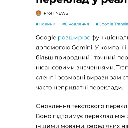
ProIT NEWS
#Новини
#Оновлення
#Google Transla
Google
розширює
функціональн
допомогою Gemini. У компанії 
більш природний і точний пере
нюансовими значеннями. Tran
сленг і розмовні вирази заміс
часто непридатні переклади.
Оновлення текстового переклад
Воно підтримує переклад між
іншими мовами, серед яких нім