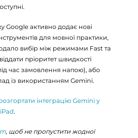
оступні.
ку Google активно додає нові
інструментів для мовної практики,
одало вибір між режимами Fast та
 віддати пріоритет швидкості
під час замовлення напою), або
ад із використанням Gemini.
розгортати інтеграцію Gemini у
 iPad
.
am
, щоб не пропустити жодної