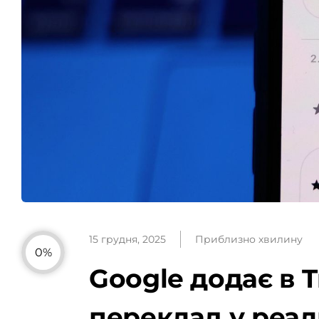
15 грудня, 2025
Приблизно хвилину
0%
Google додає в 
переклад у реал