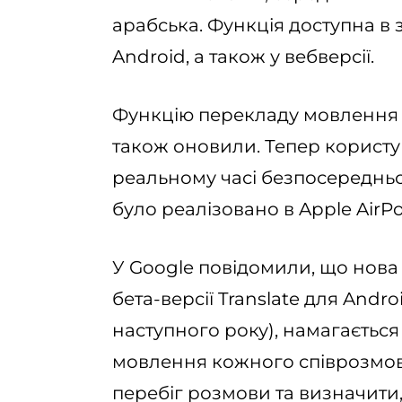
арабська. Функція доступна в з
Android, а також у вебверсії.
Функцію перекладу мовлення «
також оновили. Тепер користу
реальному часі безпосередньо
було реалізовано в Apple AirPo
У Google повідомили, що нова 
бета-версії Translate для Andr
наступного року), намагається 
мовлення кожного співрозмов
перебіг розмови та визначити,