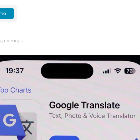
ттю
Google додає в Translate переклад сленгу й голосовий переклад у реальному часі