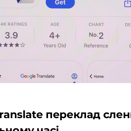
Translate переклад сле
ьному часі