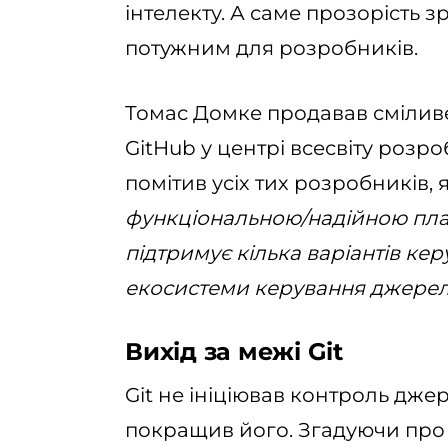
інтелекту. А саме прозорість з
потужним для розробників.
Томас Домке продавав сміливе
GitHub у центрі всесвіту розро
помітив усіх тих розробників, 
функціональною/надійною пла
підтримує кілька варіантів к
екосистеми керування джерел
Вихід за межі Git
Git не ініціював контроль дже
покращив його. Згадуючи про 