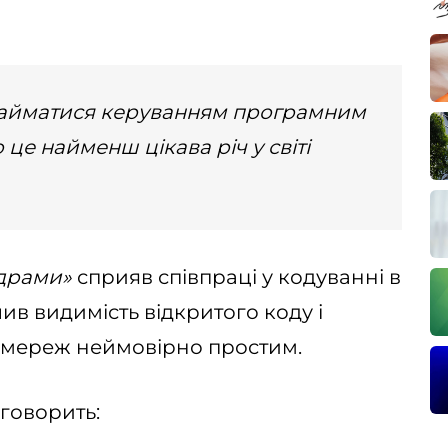
в займатися керуванням програмним
це найменш цікава річ у світі
 драми»
сприяв співпраці у кодуванні в
ив видимість відкритого коду і
 мереж неймовірно простим.
 говорить: