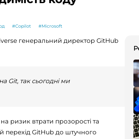
од
#Copilot
#Microsoft
iverse генеральний директор GitHub
Р
а Git, так сьогодні ми
 на ризик втрати прозорості та
й перехід GitHub до штучного