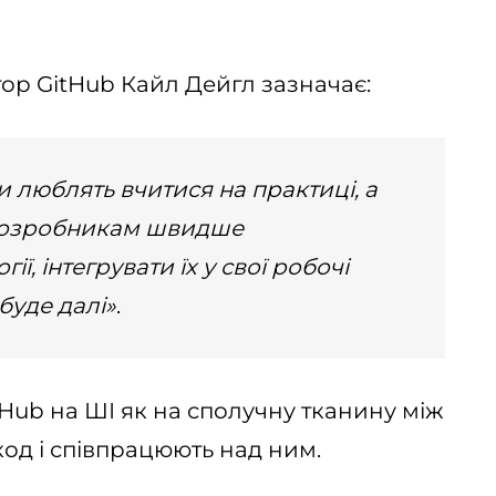
ор GitHub Кайл Дейгл зазначає:
 люблять вчитися на практиці, а
 розробникам швидше
ї, інтегрувати їх у свої робочі
буде далі»
.
Hub на ШІ як на сполучну тканину між
код і співпрацюють над ним.