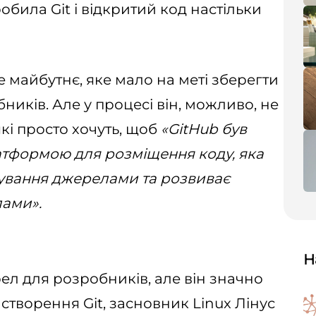
робила Git і відкритий код настільки
 майбутнє, яке мало на меті зберегти
бників. Але у процесі він, можливо, не
які просто хочуть, щоб
«GitHub був
тформою для розміщення коду, яка
ерування джерелами та розвиває
ами».
Н
рел для розробників, але він значно
створення Git, засновник Linux Лінус