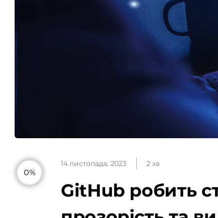
14 листопада, 2023
2 хв
0%
GitHub робить ст
прозорість та в