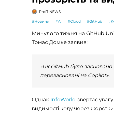
ProIT NEWS
#Новини
#AI
#Cloud
#GitHub
#К
Минулого тижня на GitHub Un
Томас Домке заявив:
«Як GitHub було засновано н
перезасновані на Copilot»
.
Однак
InfoWorld
звертає увагу
видимості коду через жорстки