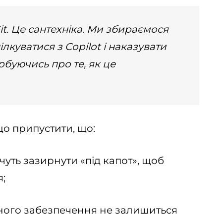
it. Це сантехніка. Ми збираємося
куватися з Copilot і наказувати
рбуючись про те, як це
що припустити, що:
чуть зазирнути «під капот», щоб
я;
много забезпечення не залишиться