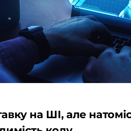
авку на ШІ, але натомі
идимість коду