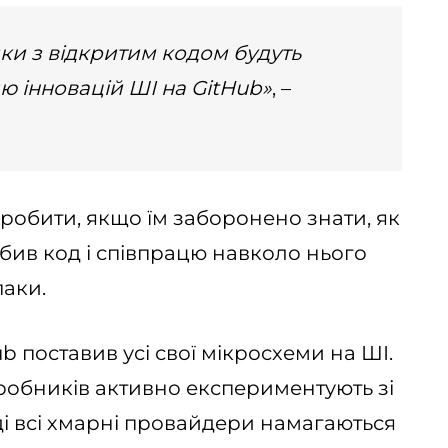
ки з відкритим кодом будуть
ю інновацій ШІ на GitHub»
, –
робити, якщо їм заборонено знати, як
бив код і співпрацю навколо нього
аки.
b поставив усі свої мікросхеми на ШІ.
робників активно експериментують зі
і всі хмарні провайдери намагаються