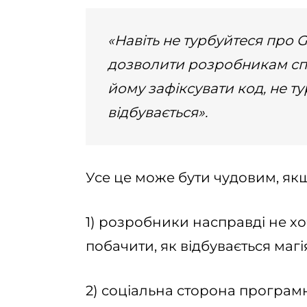
«Навіть не турбуйтеся про G
дозволити розробникам спіл
йому зафіксувати код, не ту
відбувається».
Усе це може бути чудовим, як
1) розробники насправді не хо
побачити, як відбувається магі
2) соціальна сторона програ