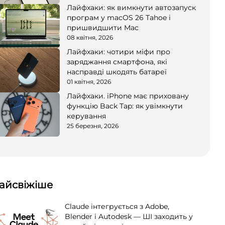
Лайфхаки: як вимкнути автозапуск
програм у macOS 26 Tahoe і
пришвидшити Mac
08 квітня, 2026
Лайфхаки: чотири міфи про
заряджання смартфона, які
насправді шкодять батареї
01 квітня, 2026
Лайфхаки. iPhone має приховану
функцію Back Tap: як увімкнути
керування
25 березня, 2026
айсвіжіше
Claude інтегрується з Adobe,
Blender і Autodesk — ШІ заходить у