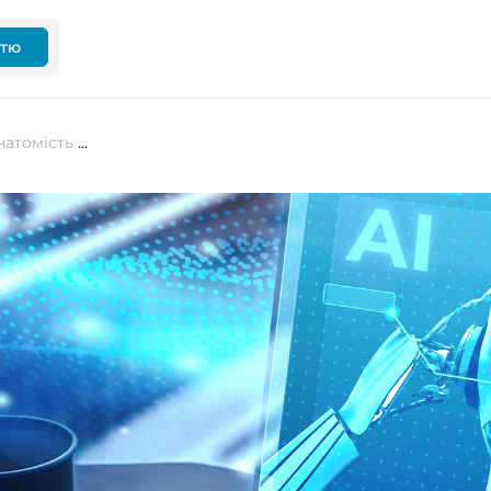
ттю
GitHub робить ставку на ШІ, але натомість ризикує втратити прозорість та видимість коду