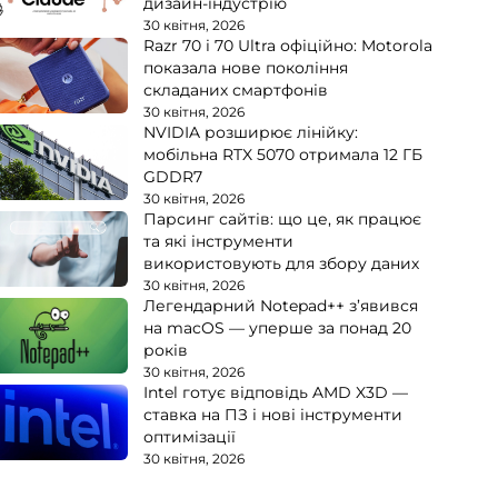
дизайн-індустрію
30 квітня, 2026
Razr 70 і 70 Ultra офіційно: Motorola
показала нове покоління
складаних смартфонів
30 квітня, 2026
NVIDIA розширює лінійку:
мобільна RTX 5070 отримала 12 ГБ
GDDR7
30 квітня, 2026
Парсинг сайтів: що це, як працює
та які інструменти
використовують для збору даних
30 квітня, 2026
Легендарний Notepad++ з’явився
на macOS — уперше за понад 20
років
30 квітня, 2026
Intel готує відповідь AMD X3D —
ставка на ПЗ і нові інструменти
оптимізації
30 квітня, 2026