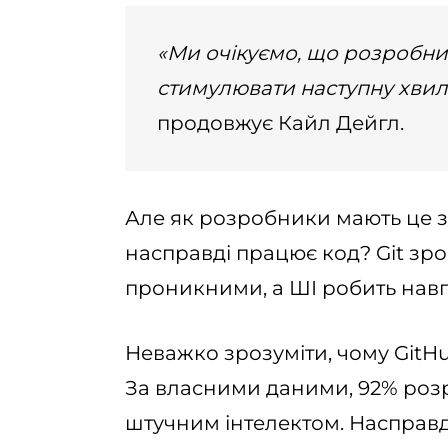
«Ми очікуємо, що розробни
стимулювати наступну хвил
продовжує Кайл Дейгл.
Але як розробники мають це з
насправді працює код? Git зро
проникними, а ШІ робить навп
Неважко зрозуміти, чому GitHu
За власними даними, 92% роз
штучним інтелектом. Насправд