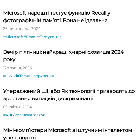
Microsoft нарешті тестує функцію Recall у
фотографічній пам’яті. Вона не ідеальна
26 листопада, 2024
#Microsoft
#Recall
#Тестування
Вечір п’ятниці: найкращі хмарні сховища 2024
року
17 травня, 2024
#Cloud
#Топ
#Шифрування
Упереджений ШІ, або Як технології призводять до
зростання випадків дискримінації
03 квітня, 2024
#AI
#Україна
#Amazon
Міні-комп’ютери Microsoft зі штучним інтелектом
уже в дорозі