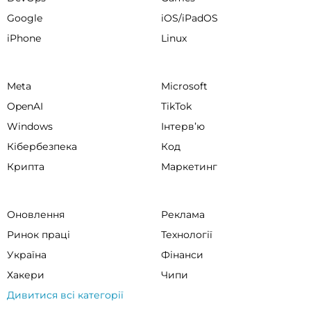
Google
iOS/iPadOS
iPhone
Linux
Meta
Microsoft
OpenAI
TikTok
Windows
Інтервʼю
Кібербезпека
Код
Крипта
Маркетинг
Оновлення
Реклама
Ринок праці
Технології
Україна
Фінанси
Хакери
Чипи
Дивитися всі категорії