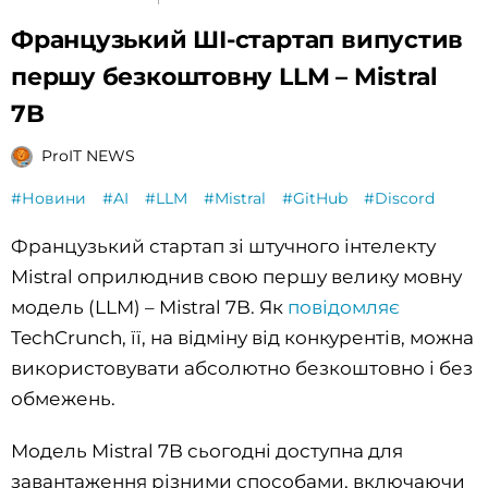
Французький ШІ-стартап випустив
першу безкоштовну LLM – Mistral
7B
ProIT NEWS
#Новини
#AI
#LLM
#Mistral
#GitHub
#Discord
Французький стартап зі штучного інтелекту
Mistral оприлюднив свою першу велику мовну
модель (LLM) – Mistral 7B. Як
повідомляє
TechCrunch, її, на відміну від конкурентів, можна
використовувати абсолютно безкоштовно і без
обмежень.
Модель Mistral 7B сьогодні доступна для
завантаження різними способами, включаючи