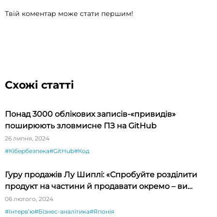
Твій коментар може стати першим!
Схожі статті
Понад 3000 облікових записів-«привидів»
поширюють зловмисне ПЗ на GitHub
26 липня, 2024
#Кібербезпека
#GitHub
#Код
Гуру продажів Лу Шиплі: «Спробуйте розділити
продукт на частини й продавати окремо – ви
будете вражені»
06 лютого, 2024
#Інтервʼю
#Бізнес-аналітика
#Японія