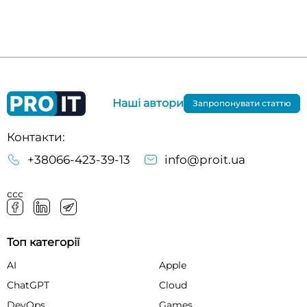
Наші автори
Запропонувати статтю
Контакти:
+38066-423-39-13
info@proit.ua
ссс
Топ категорії
AI
Apple
ChatGPT
Cloud
DevOps
Games