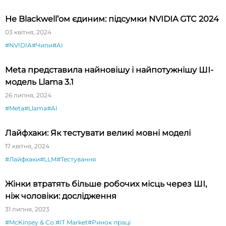
Не Blackwell’ом єдиним: підсумки NVIDIA GTC 2024
03 квітня, 2024
#NVIDIA
#Чипи
#AI
Meta представила найновішу і найпотужнішу ШІ-
модель Llama 3.1
26 липня, 2024
#Meta
#Llama
#AI
Лайфхаки: Як тестувати великі мовні моделі
17 квітня, 2024
#Лайфхаки
#LLM
#Тестування
Жінки втратять більше робочих місць через ШІ,
ніж чоловіки: дослідження
31 липня, 2023
#McKinsey & Co.
#IT Market
#Ринок праці