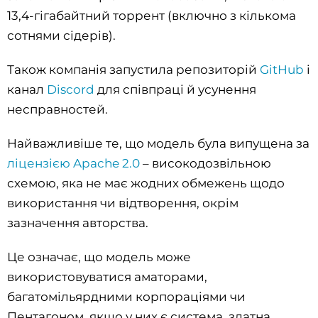
13,4-гігабайтний торрент (включно з кількома
сотнями сідерів).
Також компанія запустила репозиторій
GitHub
і
канал
Discord
для співпраці й усунення
несправностей.
Найважливіше те, що модель була випущена за
ліцензією Apache 2.0
– високодозвільною
схемою, яка не має жодних обмежень щодо
використання чи відтворення, окрім
зазначення авторства.
Це означає, що модель може
використовуватися аматорами,
багатомільярдними корпораціями чи
Пентагоном, якщо у них є система, здатна