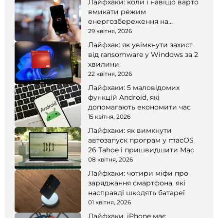
Лайфхаки: коли і навіщо варто
вмикати режим
енергозбереження на
смартфоні
29 квітня, 2026
Лайфхак: як увімкнути захист
від ransomware у Windows за 2
хвилини
22 квітня, 2026
Лайфхаки: 5 маловідомих
функцій Android, які
допомагають економити час
15 квітня, 2026
Лайфхаки: як вимкнути
автозапуск програм у macOS
26 Tahoe і пришвидшити Mac
08 квітня, 2026
Лайфхаки: чотири міфи про
заряджання смартфона, які
насправді шкодять батареї
01 квітня, 2026
Лайфхаки. iPhone має