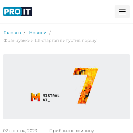
Головна
Новини
Французький ШІ-стартап випустив першу безкоштовну LLM – Mistral 7B
02 жовтня, 2023
Приблизно хвилину