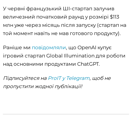
У червні французький ШI-стартап залучив
величезний початковий раунд у розмірі $113
млн уже через місяць після запуску (стартап на
той момент навіть не мав готового продукту).
Раніше ми
повідомляли
, що OpenAI купує
ігровий стартап Global Illumination для роботи
над основними продуктами ChatGPT.
Підписуйтеся на
ProIT у Telegram
, щоб не
пропустити жодної публікації!