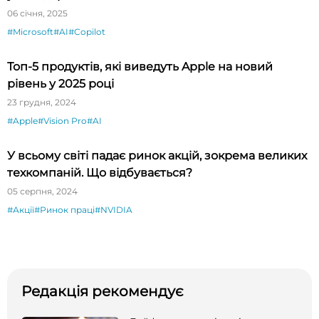
06 січня, 2025
#Microsoft
#AI
#Copilot
Топ-5 продуктів, які виведуть Apple на новий
рівень у 2025 році
23 грудня, 2024
#Apple
#Vision Pro
#AI
У всьому світі падає ринок акцій, зокрема великих
техкомпаній. Що відбувається?
05 серпня, 2024
#Акції
#Ринок праці
#NVIDIA
Редакція рекомендує