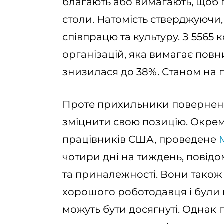
благають або вимагають, щоб 
столи. Натомість стверджуючи,
співпрацю та культуру. З 5565 
організацій, яка вимагає повни
знизилася до 38%. Станом на 
Проте прихильники повернення
зміцнити свою позицію. Окре
працівників США, проведене
чотири дні на тиждень, повід
та приналежності. Вони тако
хорошого роботодавця і були пе
можуть бути досягнуті. Однак