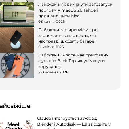
Лайфхаки: як вимкнути автозапуск
програм у macOS 26 Tahoe і
пришвидшити Mac
08 квітня, 2026
Лайфхаки: чотири міфи про
заряджання смартфона, які
насправді шкодять батареї
01 квітня, 2026
Лайфхаки. iPhone має приховану
функцію Back Tap: як увімкнути
керування
25 березня, 2026
айсвіжіше
Claude інтегрується з Adobe,
Blender і Autodesk — ШІ заходить у