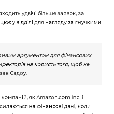
дходить удвічі більше заявок, за
ює у відділі для нагляду за гнучкими
ливим аргументом для фінансових
иректорів на користь того, щоб не
азав Садоу.
 компаній, як Amazon.com Inc. і
осилаються на фінансові дані, коли