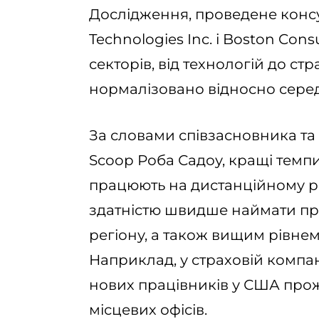
Дослідження, проведене консу
Technologies Inc. і Boston Cons
секторів, від технологій до ст
нормалізовано відносно середн
За словами співзасновника т
Scoop Роба Садоу, кращі темпи
працюють на дистанційному ре
здатністю швидше наймати пр
регіону, а також вищим рівнем
Наприклад, у страховій компанії
нових працівників у США про
місцевих офісів.