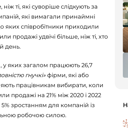
ніж ті, які суворіше слідкують за
мпаній, які вимагали принаймні
і, до яких співробітники приходили
ли продажі удвічі більше, ніж ті, хто
й день.
, у яких загалом працюють 26,7
повністю гнучкі»
фірми, які або
оляють працівникам вибирати, коли
ли продажі на 21% між 2020 і 2022
 5% зростанням для компаній із
Н
льною робочою силою.