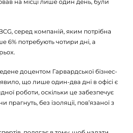
цював на місці лише один день, були
BCG, серед компаній, яким потрібна
ише 6% потребують чотири дні, а
рьох.
едене доцентом Гарвардської бізнес-
явило, що лише один-два дні в офісі є
дної роботи, оскільки це забезпечує
и прагнуть, без ізоляції, пов’язаної з
пертів, полягає в тому, щоб надати