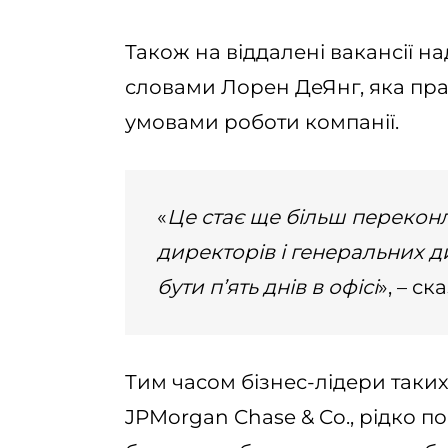
Також на віддалені вакансії на
словами Лорен ДеЯнг, яка прац
умовами роботи компанії.
«
Це стає ще більш перекон
директорів і генеральних д
бути п’ять днів в офісі
», – ск
Тим часом бізнес-лідери таких
JPMorgan Chase & Co., рідко п