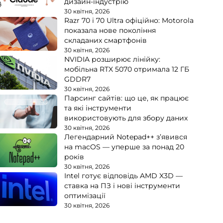
дизайн-індустрію
30 квітня, 2026
Razr 70 і 70 Ultra офіційно: Motorola
показала нове покоління
складаних смартфонів
30 квітня, 2026
NVIDIA розширює лінійку:
мобільна RTX 5070 отримала 12 ГБ
GDDR7
30 квітня, 2026
Парсинг сайтів: що це, як працює
та які інструменти
використовують для збору даних
30 квітня, 2026
Легендарний Notepad++ з’явився
на macOS — уперше за понад 20
років
30 квітня, 2026
Intel готує відповідь AMD X3D —
ставка на ПЗ і нові інструменти
оптимізації
30 квітня, 2026