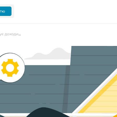
ттю
Дозвіл працювати з дому збільшує доходи компаній – дослідження