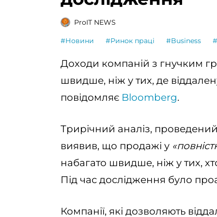
ProIT NEWS
#Новини
#Ринок праці
#Business
Доходи компаній з гнучким гр
швидше, ніж у тих, де віддале
повідомляє
Bloomberg
.
Трирічний аналіз, проведений 
виявив, що продажі у
«повніст
набагато швидше, ніж у тих, х
Під час дослідження було проа
Компанії, які дозволяють відд