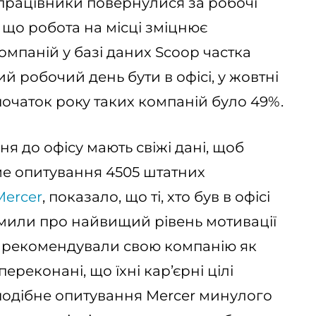
працівники повернулися за робочі
 що робота на місці зміцнює
компаній у базі даних Scoop частка
й робочий день бути в офісі, у жовтні
початок року таких компаній було 49%.
 до офісу мають свіжі дані, щоб
ме опитування 4505 штатних
Mercer
, показало, що ті, хто був в офісі
омили про найвищий рівень мотивації
ж рекомендували свою компанію як
реконані, що їхні кар’єрні цілі
 подібне опитування Mercer минулого