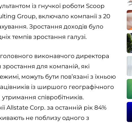
льтантом із гнучкої роботи Scoop
ulting Group, включало компанії з 20
рахування. Зростання доходів було
іх темпів зростання галузі.
а головного виконавчого директора
 зростання для компаній, які
жимі, можуть бути пов’язані з їхньою
ацівників із ширшого географічного
 утримання співробітників.
 Allstate Corp. за останній рік 84%
живають не поблизу одного з