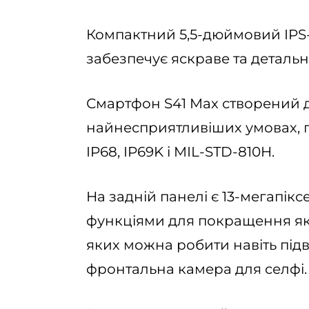
Компактний 5,5-дюймовий IPS-
забезпечує яскраве та деталь
Смартфон S41 Max створений дл
найнесприятливіших умовах, п
IP68, IP69K і MIL-STD-810H.
На задній панелі є 13-мегапі
функціями для покращення яко
яких можна робити навіть підв
фронтальна камера для селфі.