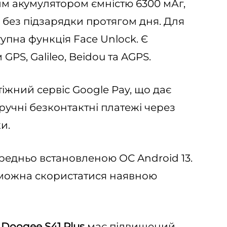
м акумулятором ємністю 6300 мАг,
без підзарядки протягом дня. Для
пна функція Face Unlock. Є
GPS, Galileo, Beidou та AGPS.
іжний сервіс Google Pay, що дає
ручні безконтактні платежі через
и.
редньо встановленою ОС Android 13.
можна скористатися наявною
н
Doogee S41 Plus
має підвищений