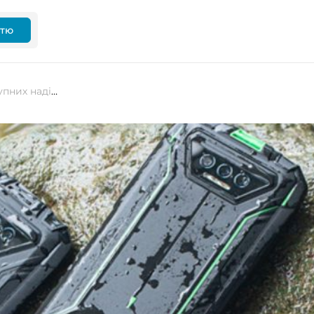
ттю
Doogee представила серію доступних надійних смартфонів Doogee S41