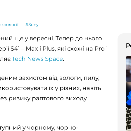
ехнології
#Sony
ний ще у вересні. Тепер до нього
Р
ї S41 – Max і Plus, які схожі на Pro і
мляє
Tech News Space
.
еним захистом від вологи, пилу,
икористовувати їх у різних, навіть
ез ризику раптового виходу
тупний у чорному, чорно-