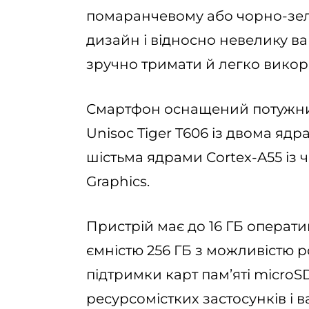
помаранчевому або чорно-зел
дизайн і відносно невелику ва
зручно тримати й легко викор
Смартфон оснащений потужн
Unisoc Tiger T606 із двома ядра
шістьма ядрами Cortex-A55 із ч
Graphics.
Пристрій має до 16 ГБ операти
ємністю 256 ГБ з можливістю 
підтримки карт пам’яті microS
ресурсомістких застосунків і в