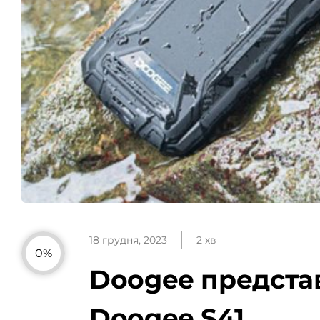
18 грудня, 2023
2 хв
0%
Doogee представ
Doogee S41