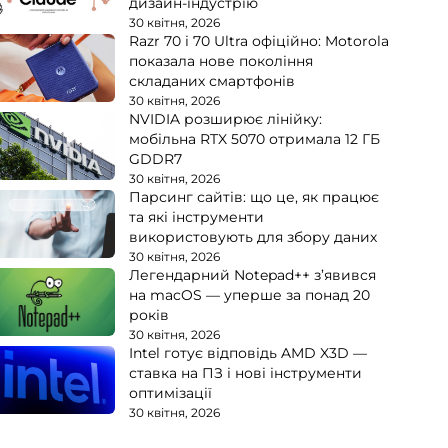
дизайн-індустрію
30 квітня, 2026
Razr 70 і 70 Ultra офіційно: Motorola
показала нове покоління
складаних смартфонів
30 квітня, 2026
NVIDIA розширює лінійку:
мобільна RTX 5070 отримала 12 ГБ
GDDR7
30 квітня, 2026
Парсинг сайтів: що це, як працює
та які інструменти
використовують для збору даних
30 квітня, 2026
Легендарний Notepad++ з’явився
на macOS — уперше за понад 20
років
30 квітня, 2026
Intel готує відповідь AMD X3D —
ставка на ПЗ і нові інструменти
оптимізації
30 квітня, 2026