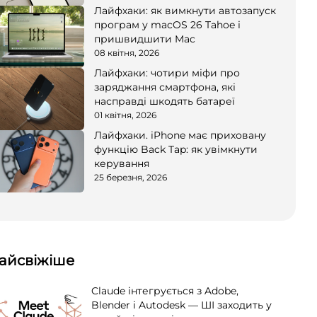
Лайфхаки: як вимкнути автозапуск
програм у macOS 26 Tahoe і
пришвидшити Mac
08 квітня, 2026
Лайфхаки: чотири міфи про
заряджання смартфона, які
насправді шкодять батареї
01 квітня, 2026
Лайфхаки. iPhone має приховану
функцію Back Tap: як увімкнути
керування
25 березня, 2026
айсвіжіше
Claude інтегрується з Adobe,
Blender і Autodesk — ШІ заходить у