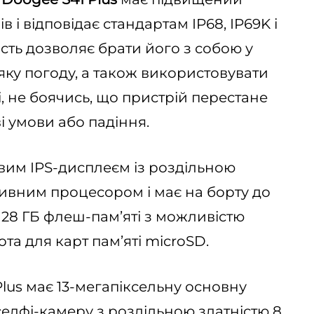
ів і відповідає стандартам IP68, IP69K і
ість дозволяє брати його з собою у
яку погоду, а також використовувати
і, не боячись, що пристрій перестане
 умови або падіння.
вим IPS-дисплеєм із роздільною
ивним процесором і має на борту до
 128 ГБ флеш-пам’яті з можливістю
а для карт пам’яті microSD.
Plus має 13-мегапіксельну основну
селфі-камеру з роздільною здатністю 8