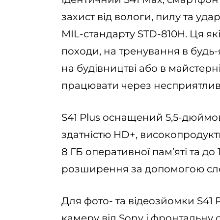
захист від вологи, пилу та удар
MIL-стандарту STD-810H. Ця як
походи, на тренування в будь-
на будівництві або в майстерн
працювати через несприятливі
S41 Plus оснащений 5,5-дюймо
здатністю HD+, високопродукт
8 ГБ оперативної пам’яті та до
розширення за допомогою слот
Для фото- та відеозйомки S41 
камеру від Sony і фронтальну 