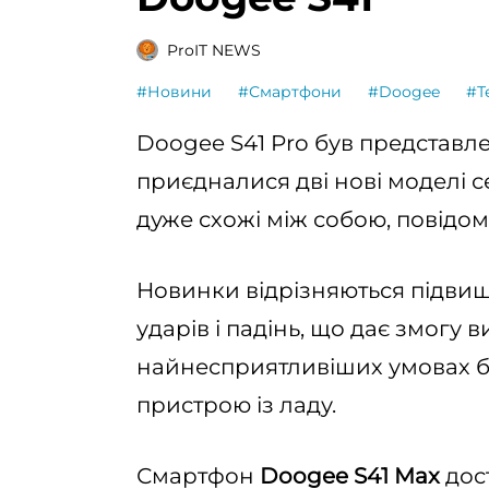
ProIT NEWS
#Новини
#Смартфони
#Doogee
#Т
Doogee S41 Pro був представле
приєдналися дві нові моделі сері
дуже схожі між собою, повідо
Новинки відрізняються підвищ
ударів і падінь, що дає змогу в
найнесприятливіших умовах б
пристрою із ладу.
Смартфон
Doogee S41 Max
дос