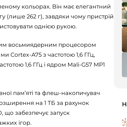
еному кольорах. Він має елегантний
гу (лише 262 г), завдяки чому пристрій
истовувати однією рукою.
им восьмиядерним процесором
ми Cortex-A75 з частотою 1,6 ГГц,
астотою 1,6 ГГц і ядром Mali-G57 MP1
вної пам’яті та флеш-накопичувач
розширення на 1 ТБ за рахунок
Н
D, що забезпечує запуск
ажких ігор.