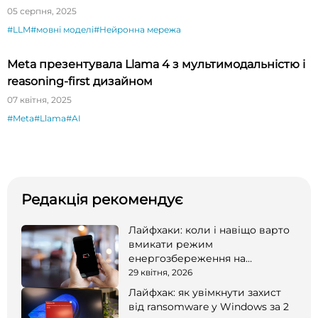
05 серпня, 2025
#LLM
#мовні моделі
#Нейронна мережа
Meta презентувала Llama 4 з мультимодальністю і
reasoning-first дизайном
07 квітня, 2025
#Meta
#Llama
#AI
Редакція рекомендує
Лайфхаки: коли і навіщо варто
вмикати режим
енергозбереження на
смартфоні
29 квітня, 2026
Лайфхак: як увімкнути захист
від ransomware у Windows за 2