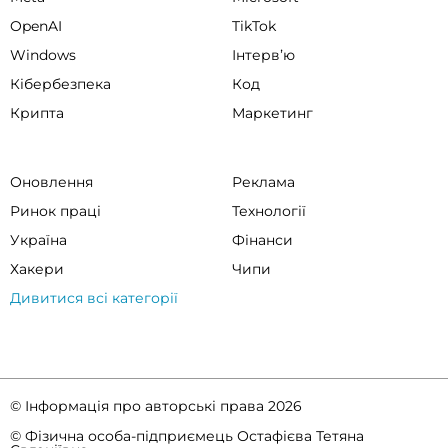
OpenAI
TikTok
Windows
Інтервʼю
Кібербезпека
Код
Крипта
Маркетинг
Оновлення
Реклама
Ринок праці
Технології
Україна
Фінанси
Хакери
Чипи
Дивитися всі категорії
© Інформація про авторські права 2026
© Фізична особа-підприємець Остафієва Тетяна