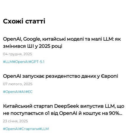
Схожі статті
OpenAI, Google, китайські моделі та малі LLM: як
змінився ШІ у 2025 році
04 грудня, 2025
#LLM
#OpenAI
#GPT-5.1
OpenAI запускає резидентство даних у Європі
07 лютого, 2025
#OpenAI
#AI
#ЄС
Китайський стартап DeepSeek випустив LLM, що
не поступається o1 від OpenAI й коштує на 90%
дешевше
23 січня, 2025
#OpenAI
#Стартапи
#LLM