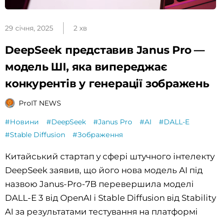
29 січня, 2025
2 хв
DeepSeek представив Janus Pro —
модель ШІ, яка випереджає
конкурентів у генерації зображень
ProIT NEWS
#Новини
#DeepSeek
#Janus Pro
#AI
#DALL-E
#Stable Diffusion
#Зображення
Китайський стартап у сфері штучного інтелекту
DeepSeek заявив, що його нова модель AI під
назвою Janus-Pro-7B перевершила моделі
DALL-E 3 від OpenAI і Stable Diffusion від Stability
AI за результатами тестування на платформі