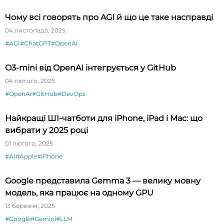
Чому всі говорять про AGI й що це таке насправді
04 листопада, 2025
#AGI
#ChatGPT
#OpenAI
O3-mini від OpenAI інтегрується у GitHub
04 лютого, 2025
#OpenAI
#GitHub
#DevOps
Найкращі ШІ-чатботи для iPhone, iPad і Mac: що
вибрати у 2025 році
01 лютого, 2025
#AI
#Apple
#iPhone
Google представила Gemma 3 — велику мовну
модель, яка працює на одному GPU
13 березня, 2025
#Google
#Gemini
#LLM