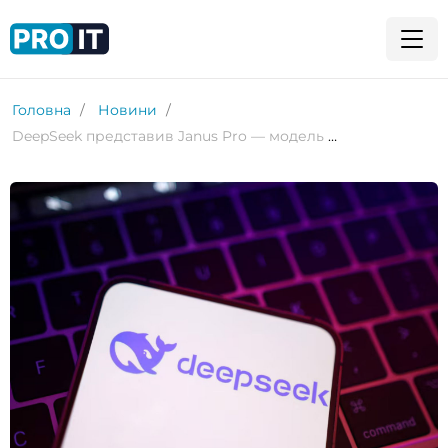
Головна
Новини
DeepSeek представив Janus Pro — модель ШІ, яка випереджає конкурентів у генерації зображень