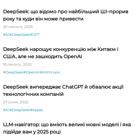
DeepSeek: що відомо про найбільший ШІ-прорив
року та куди він може привести
20 лютого, 2025
#AI
#DeepSeek
#GPT
DeepSeek нарощує конкуренцію між Китаєм і
США, але не зашкодить OpenAI
19 лютого, 2025
#DeepSeek
#OpenAI
#Anthropic
DeepSeek випереджає ChatGPT й обвалює акції
технологічних компаній
27 січня, 2025
#AI
#DeepSeek
#Apple
LLM-навігатор: що вміють великі мовні моделі і яка
підійде вам у 2025 році