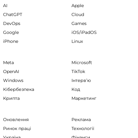
AI
Apple
ChatGPT
Cloud
DevOps
Games
Google
iOS/iPadOS
iPhone
Linux
Meta
Microsoft
OpenAI
TikTok
Windows
Інтервʼю
Кібербезпека
Код
Крипта
Маркетинг
Оновлення
Реклама
Ринок праці
Технології
Україна
Фінанси