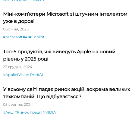
Міні-комп’ютери Microsoft зі штучним інтелектом
уже в дорозі
06 січня, 2025
#Microsoft
#AI
#Copilot
Топ-5 продуктів, які виведуть Apple на новий
рівень у 2025 році
23 грудня, 2024
#Apple
#Vision Pro
#AI
У всьому світі падає ринок акцій, зокрема великих
техкомпаній. Що відбувається?
05 серпня, 2024
#Акції
#Ринок праці
#NVIDIA