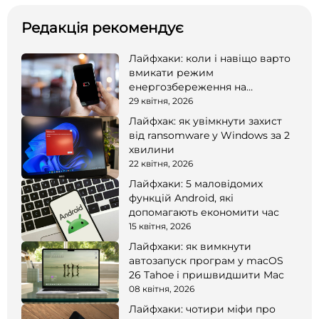
Редакція рекомендує
Лайфхаки: коли і навіщо варто
вмикати режим
енергозбереження на
смартфоні
29 квітня, 2026
Лайфхак: як увімкнути захист
від ransomware у Windows за 2
хвилини
22 квітня, 2026
Лайфхаки: 5 маловідомих
функцій Android, які
допомагають економити час
15 квітня, 2026
Лайфхаки: як вимкнути
автозапуск програм у macOS
26 Tahoe і пришвидшити Mac
08 квітня, 2026
Лайфхаки: чотири міфи про