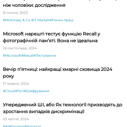
ніж чоловіки: дослідження
31 липня, 2023
#McKinsey & Co.
#IT Market
#Ринок праці
Microsoft нарешті тестує функцію Recall у
фотографічній пам’яті. Вона не ідеальна
26 листопада, 2024
#Microsoft
#Recall
#Тестування
Вечір п’ятниці: найкращі хмарні сховища 2024
року
17 травня, 2024
#Cloud
#Топ
#Шифрування
Упереджений ШІ, або Як технології призводять до
зростання випадків дискримінації
03 квітня, 2024
#AI
#Україна
#Amazon