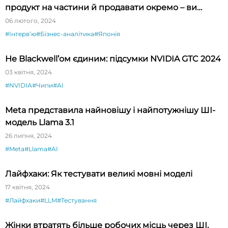
продукт на частини й продавати окремо – ви
будете вражені»
06 лютого, 2024
#Інтервʼю
#Бізнес-аналітика
#Японія
Не Blackwell’ом єдиним: підсумки NVIDIA GTC 2024
03 квітня, 2024
#NVIDIA
#Чипи
#AI
Meta представила найновішу і найпотужнішу ШІ-
модель Llama 3.1
26 липня, 2024
#Meta
#Llama
#AI
Лайфхаки: Як тестувати великі мовні моделі
17 квітня, 2024
#Лайфхаки
#LLM
#Тестування
Жінки втратять більше робочих місць через ШІ,