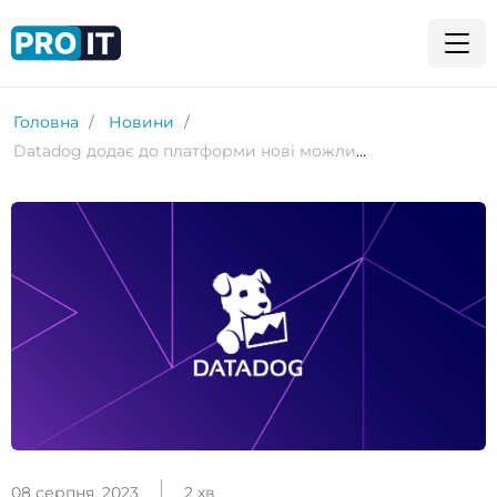
Головна
Новини
Datadog додає до платформи нові можливості генеративного ШІ
08 серпня, 2023
2 хв