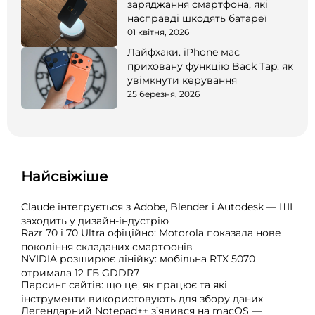
заряджання смартфона, які
насправді шкодять батареї
01 квітня, 2026
Лайфхаки. iPhone має
приховану функцію Back Tap: як
увімкнути керування
25 березня, 2026
Найсвіжіше
Claude інтегрується з Adobe, Blender і Autodesk — ШІ
заходить у дизайн-індустрію
Razr 70 і 70 Ultra офіційно: Motorola показала нове
покоління складаних смартфонів
NVIDIA розширює лінійку: мобільна RTX 5070
отримала 12 ГБ GDDR7
Парсинг сайтів: що це, як працює та які
інструменти використовують для збору даних
Легендарний Notepad++ з’явився на macOS —