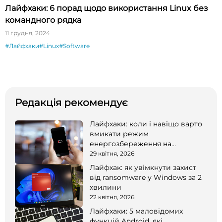
Лайфхаки: 6 порад щодо використання Linux без
командного рядка
11 грудня, 2024
#Лайфхаки
#Linux
#Software
Редакція рекомендує
Лайфхаки: коли і навіщо варто
вмикати режим
енергозбереження на
смартфоні
29 квітня, 2026
Лайфхак: як увімкнути захист
від ransomware у Windows за 2
хвилини
22 квітня, 2026
Лайфхаки: 5 маловідомих
функцій Android, які