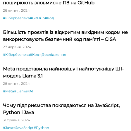
поширюють зловмисне ПЗ на GitHub
26 липня, 2024
#Кібербезпека
#GitHub
#Код
Більшість проєктів із відкритим вихідним кодом не
використовують безпечний код пам’яті – CISA
27 червня, 2024
#Кібербезпека
#Код
#Дослідження
Meta представила найновішу і найпотужнішу ШІ-
модель Llama 3.1
26 липня, 2024
#Meta
#Llama
#AI
Чому підприємства покладаються на JavaScript,
Python і Java
31 травня, 2024
#Java
#JavaScript
#Python