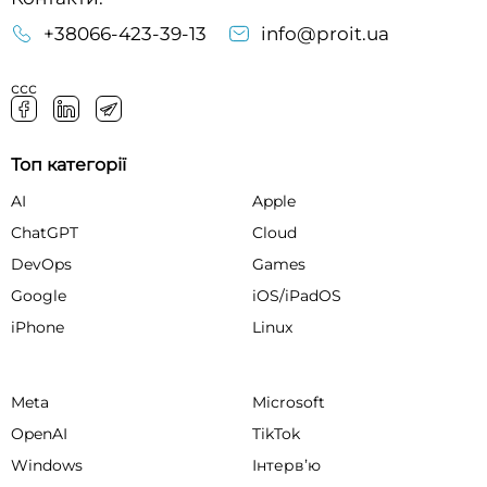
+38066-423-39-13
info@proit.ua
ссс
Топ категорії
AI
Apple
ChatGPT
Cloud
DevOps
Games
Google
iOS/iPadOS
iPhone
Linux
Meta
Microsoft
OpenAI
TikTok
Windows
Інтервʼю