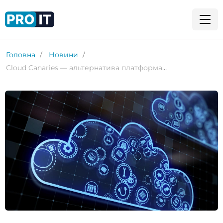
Головна
Новини
Cloud Canaries — альтернатива платформам спостереження