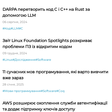
DARPA перетворить код C і C++ на Rust за
допомогою LLM
06 серпня, 2024
#Код
#LLM
#C
Звіт Linux Foundation Spotlights розкриває
проблеми ПЗ із відкритим кодом
09 грудня, 2024
#Linux
#Дослідження
#Software
11 сучасних мов програмування, які варто вивчити
вже зараз
28 січня, 2025
#Мови программування
#Software
#Coq
AWS розширює охоплення служби автентифікації
та додає підтримку ключів доступу