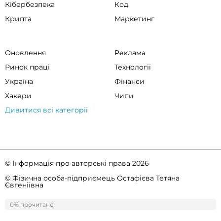
Кібербезпека
Код
Крипта
Маркетинг
Оновлення
Реклама
Ринок праці
Технології
Україна
Фінанси
Хакери
Чипи
Дивитися всі категорії
© Інформація про авторські права 2026
© Фізична особа-підприємець Остафієва Тетяна
Євгеніївна
Правила спільноти
Політика конфіденційності
0% прочитано
0%
прочитано
ссс