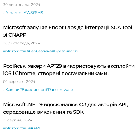
30 листопада, 2024
#Amazon
#AWS
#SMS
Microsoft залучає Endor Labs до інтеграції SCA Tool
зі CNAPP
26 листопада, 2024
#Microsoft
#Кібербезпека
#Вразливості
Російські хакери APT29 використовують експлойти
iOS і Chrome, створені постачальниками
шпигунського ПЗ
02 вересня, 2024
#Хакери
#Вразливості
#Ransomware
Microsoft .NET 9 вдосконалює C# для авторів API,
середовище виконання та SDK
21 серпня, 2024
#Microsoft
#C#
#API