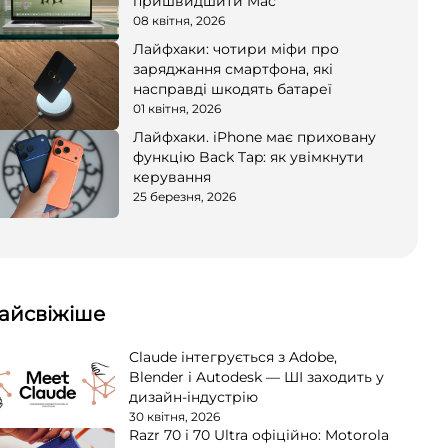
пришвидшити Mac
08 квітня, 2026
Лайфхаки: чотири міфи про
заряджання смартфона, які
насправді шкодять батареї
01 квітня, 2026
Лайфхаки. iPhone має приховану
функцію Back Tap: як увімкнути
керування
25 березня, 2026
айсвіжіше
Claude інтегрується з Adobe,
Blender і Autodesk — ШІ заходить у
дизайн-індустрію
30 квітня, 2026
Razr 70 і 70 Ultra офіційно: Motorola