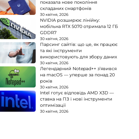
показала нове покоління
складаних смартфонів
30 квітня, 2026
NVIDIA розширює лінійку:
мобільна RTX 5070 отримала 12 ГБ
GDDR7
30 квітня, 2026
Парсинг сайтів: що це, як працює
та які інструменти
використовують для збору даних
30 квітня, 2026
Легендарний Notepad++ з’явився
на macOS — уперше за понад 20
років
30 квітня, 2026
Intel готує відповідь AMD X3D —
ставка на ПЗ і нові інструменти
оптимізації
30 квітня, 2026