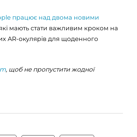
ple працює над двома новими
 які мають стати важливим кроком на
их AR-окулярів для щоденного
am
, щоб не пропустити жодної