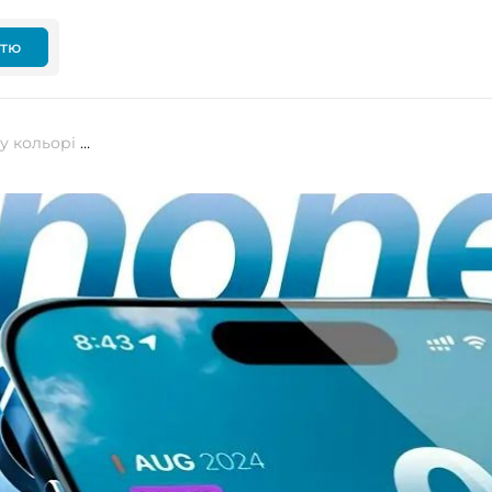
ттю
Чутки: iPhone 17 Pro може вийти у кольорі Sky Blue