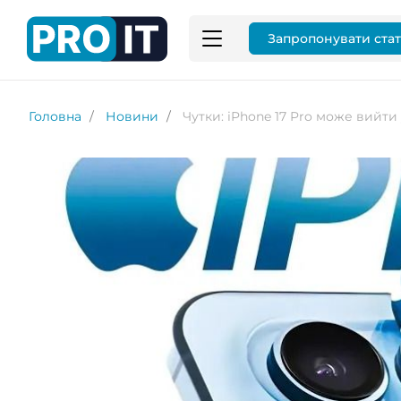
Запропонувати ста
Головна
Новини