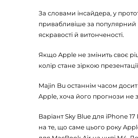
За словами інсайдера, у прото
привабливіше за популярний Si
яскравості й витонченості.
Якщо Apple не змінить своє рі
колір стане зіркою презентації
Majin Bu останнім часом доси
Apple, хоча його прогнози не 
Варіант Sky Blue для iPhone 17
на те, що саме цього року App