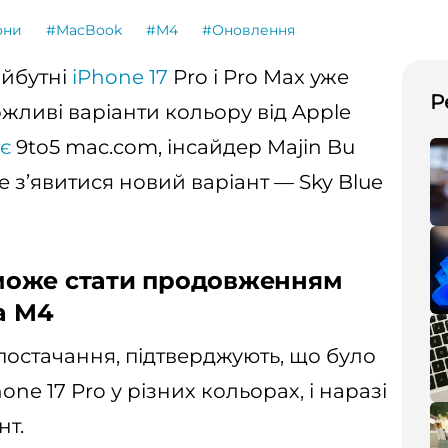
они
#MacBook
#M4
#Оновлення
айбутні
iPhone 17
Pro і Pro Max уже
Р
жливі варіанти кольору від Apple
є
9to5 mac.com, інсайдер Majin Bu
е з’явитися новий варіант — Sky Blue
e може стати продовженням
а M4
постачання, підтверджують, що було
one 17 Pro у різних кольорах, і наразі
нт.