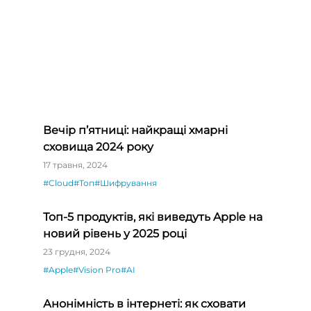
Вечір п’ятниці: найкращі хмарні
сховища 2024 року
17 травня, 2024
#Cloud
#Топ
#Шифрування
Топ-5 продуктів, які виведуть Apple на
новий рівень у 2025 році
23 грудня, 2024
#Apple
#Vision Pro
#AI
Анонімність в інтернеті: як сховати