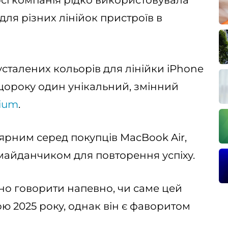
осі компанія рідко використовувала
ля різних лінійок пристроїв в
сталених кольорів для лінійки iPhone
 і щороку один унікальний, змінний
nium
.
ярним серед покупців MacBook Air,
майданчиком для повторення успіху.
ано говорити напевно, чи саме цей
ю 2025 року, однак він є фаворитом