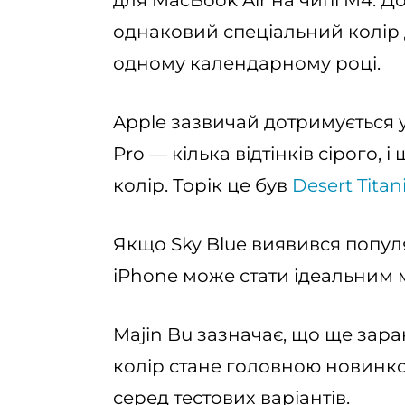
для MacBook Air на чипі M4. Д
однаковий спеціальний колір д
одному календарному році.
Apple зазвичай дотримується у
Pro — кілька відтінків сірого,
колір. Торік це був
Desert Tita
Якщо Sky Blue виявився попул
iPhone може стати ідеальним 
Majin Bu зазначає, що ще зар
колір стане головною новинко
серед тестових варіантів.