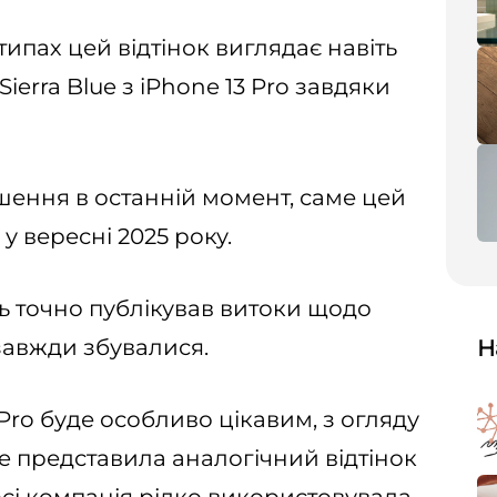
типах цей відтінок виглядає навіть
erra Blue з iPhone 13 Pro завдяки
шення в останній момент, саме цей
 у вересні 2025 року.
ть точно публікував витоки щодо
завжди збувалися.
Н
 Pro буде особливо цікавим, з огляду
le представила аналогічний відтінок