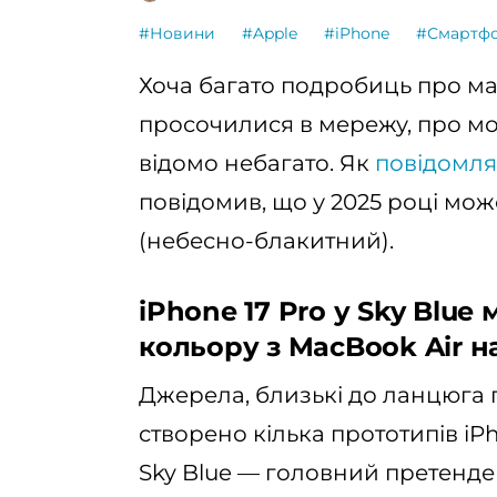
#Новини
#Apple
#iPhone
#Смартф
Хоча багато подробиць про м
просочилися в мережу, про мо
відомо небагато. Як
повідомля
повідомив, що у 2025 році мож
(небесно-блакитний).
iPhone 17 Pro у Sky Blu
кольору з MacBook Air н
Джерела, близькі до ланцюга 
створено кілька прототипів iPh
Sky Blue — головний претенде