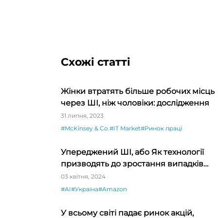
Схожі статті
Жінки втратять більше робочих місць
через ШІ, ніж чоловіки: дослідження
31 липня, 2023
#McKinsey & Co.
#IT Market
#Ринок праці
Упереджений ШІ, або Як технології
призводять до зростання випадків
дискримінації
03 квітня, 2024
#AI
#Україна
#Amazon
У всьому світі падає ринок акцій,