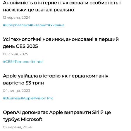
Анонімність в інтернеті: як сховати особистість і
наскільки це взагалі реально
13 червня, 2024
#Кібербезпека
#Інтернет
#Україна
Усі технологічні новинки, анонсовані в перший
день CES 2025
08 січня, 2025
#CES
#Технології
#Intel
Apple увійшла в історію як перша компанія
вартістю $3 трлн
04 липня, 2023
#Business
#Apple
#Vision Pro
OpenAI допомагає Apple виправити Siri й це
турбує Microsoft
02 червня, 2024