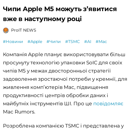
Чипи Apple M5 можуть зʼявитися
вже в наступному році
ProIT NEWS
#Новини
#Apple
#Чипи
#TSMC
#AI
#Mac
Компанія Apple планує використовувати більш
просунуту технологію упаковки SoIC для своїх
чипів M5 у межах двосторонньої стратегії
задоволення зростаючої потреби у кремнії, для
живлення комп’ютерів Mac, підвищення
продуктивності центрів обробки даних і
майбутніх інструментів ШІ. Про це
повідомляє
Mac Rumors.
‌Розроблена компанією TSMC і представлена ​​у