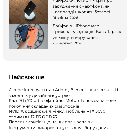
Лайфхаки: чотири міфи про
заряджання смартфона, які
насправді шкодять батареї
01 квітня, 2026
Лайфхаки. iPhone має
приховану функцію Back Tap: як
увімкнути керування
25 березня, 2026
Найсвіжіше
Claude інтегрується з Adobe, Blender і Autodesk — ШІ
заходить у дизайн-індустрію
Razr 70 і 70 Ultra офіційно: Motorola показала нове
покоління складаних смартфонів
NVIDIA розширює лінійку: мобільна RTX 5070
отримала 12 ГБ GDDR7
Парсинг сайтів: що це, як працює та які
інструменти використовують для збору даних