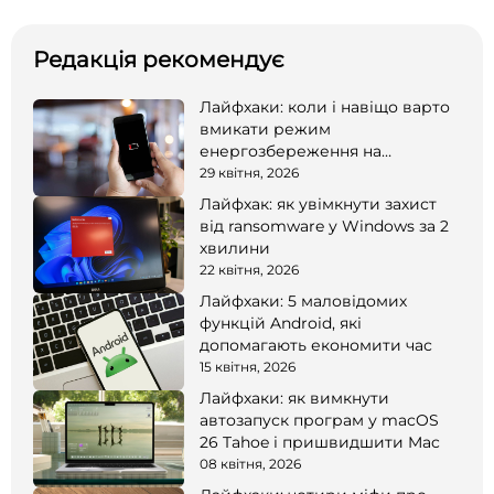
Редакція рекомендує
Лайфхаки: коли і навіщо варто
вмикати режим
енергозбереження на
смартфоні
29 квітня, 2026
Лайфхак: як увімкнути захист
від ransomware у Windows за 2
хвилини
22 квітня, 2026
Лайфхаки: 5 маловідомих
функцій Android, які
допомагають економити час
15 квітня, 2026
Лайфхаки: як вимкнути
автозапуск програм у macOS
26 Tahoe і пришвидшити Mac
08 квітня, 2026