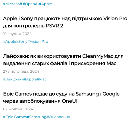
#Microsoft
#OpenAI
#Apple
Apple і Sony працюють над підтримкою Vision Pro
для контролерів PSVR 2
10 грудня, 2024
#Apple
#Sony
#Vision Pro
Лайфхаки: як використовувати CleanMyMac для
видалення старих файлів і прискорення Mac
27 листопада, 2024
#Лайфхаки
#Apple
#Mac
Epic Games подає до суду на Samsung і Google
через автоблокування OneUI
02 жовтня, 2024
#Epic Games
#Samsung
#Оновлення