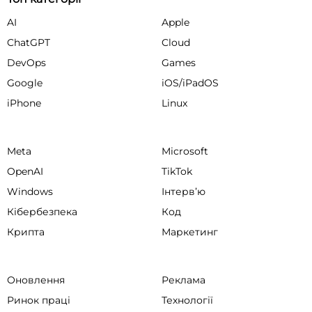
AI
Apple
ChatGPT
Cloud
DevOps
Games
Google
iOS/iPadOS
iPhone
Linux
Meta
Microsoft
OpenAI
TikTok
Windows
Інтервʼю
Кібербезпека
Код
Крипта
Маркетинг
Оновлення
Реклама
Ринок праці
Технології