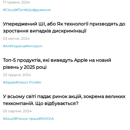
17 травня, 2024
#Cloud
#Топ
#Шифрування
Упереджений ШІ, або Як технології призводять до
зростання випадків дискримінації
03 квітня, 2024
#AI
#Україна
#Amazon
Топ-5 продуктів, які виведуть Apple на новий
рівень у 2025 році
23 грудня, 2024
#Apple
#Vision Pro
#AI
У всьому світі падає ринок акцій, зокрема великих
техкомпаній. Що відбувається?
05 серпня, 2024
#Акції
#Ринок праці
#NVIDIA