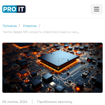
Головна
Новини
Чипи Apple M5 можуть зʼявитися вже в наступному році
05 липня, 2024
Приблизно хвилину