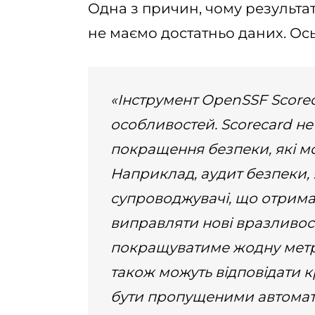
Одна з причин, чому результати
не маємо достатньо даних. О
«Інструмент OpenSSF Scorec
особливостей. Scorecard не 
покращення безпеки, які мо
Наприклад, аудит безпеки,
супроводжувачі, що отрима
виправляти нові вразливост
покращуватиме жодну метри
також можуть відповідати к
бути пропущеними автомат