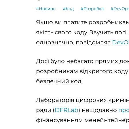
#Новини
#Код
#Розробка
#DevOp
Якщо ви платите розробникам
якість свого коду. Звучить логі
однозначно, повідомляє
DevO
Досі було небагато прямих док
розробникам відкритого коду 
безпечний код.
Лабораторія цифрових кримін
ради (
DFRLab
) нещодавно
пр
фінансуванням менейнтейнерів