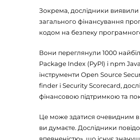
Зокрема, дослідники виявили
загального фінансування про
кодом на безпеку програмного
Вони переглянули 1000 найбіл
Package Index (PyPl) і npm Jav
інструменти Open Source Securi
finder і Security Scorecard, до
фінансовою підтримкою та по
Це може здатися очевидним вис
ви думаєте. Дослідники пові
впевненістю», що існує значу