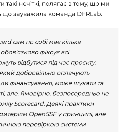
 такі нечіткі, полягає в тому, що ми
сь що зауважила команда DFRLab:
ard сам по собі має кілька
обов’язково фіксує всі
жуть відбутися під час проєкту.
 який добровільно оплачують
ли фінансування,
може шукати та
і, але, ймовірно, безпосередньо не
ку Scorecard. Деякі практики
ритеріям OpenSSF у принципі, але
ичною перевіркою системи