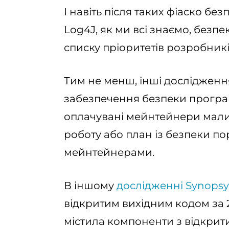
І навіть після таких фіаско бе
Log4J, як ми всі знаємо, безпе
списку пріоритетів розробникі
Тим не менш, інші дослідженн
забезпечення безпеки програм
оплачувані мейнтейнери мали
роботу або план із безпеки п
мейнтейнерами.
В іншому
дослідженні Synopsy
відкритим вихідним кодом за 
містила компоненти з відкри