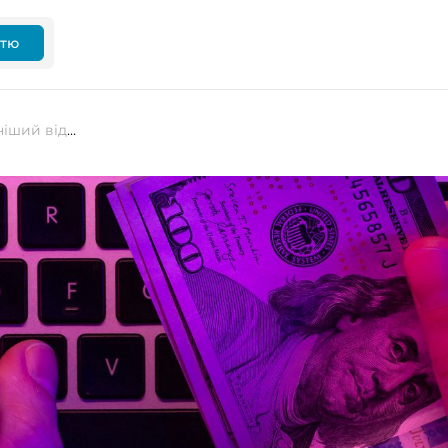
ттю
Чим більше грошей, тим безпечніший відкритий код?