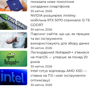
показала нове покоління
складаних смартфонів
30 квітня, 2026
NVIDIA розширює лінійку:
мобільна RTX 5070 отримала 12 ГБ
GDDR7
30 квітня, 2026
Парсинг сайтів: що це, як працює
та які інструменти
використовують для збору даних
30 квітня, 2026
Легендарний Notepad++ з’явився
на macOS — уперше за понад 20
років
30 квітня, 2026
Intel готує відповідь AMD X3D —
ставка на ПЗ і нові інструменти
оптимізації
30 квітня, 2026