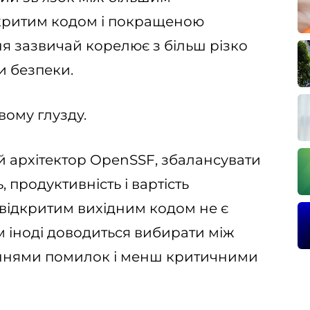
дкритим кодом і покращеною
я зазвичай корелює з більш різко
 безпеки.
вому глузду.
й архітектор OpenSSF, збалансувати
ь, продуктивність і вартість
відкритим вихідним кодом не є
 іноді доводиться вибирати між
ннями помилок і менш критичними