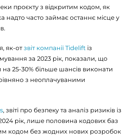
зпеки проєкту з відкритим кодом, як
ка надто часто займає останнє місце у
в.
я, як-от
звіт компанії Tidelift
із
ування за 2023 рік, показали, що
 на 25-30% більше шансів виконати
орівняно з неоплачуваними
s
, звіті про безпеку та аналіз ризиків із
2024 рік, лише половина кодових баз
тим кодом без жодних нових розробок