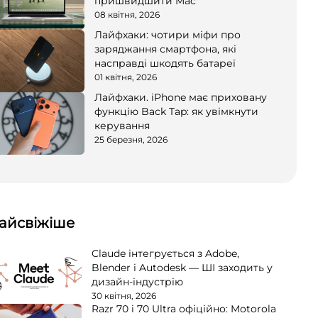
пришвидшити Mac
08 квітня, 2026
Лайфхаки: чотири міфи про
заряджання смартфона, які
насправді шкодять батареї
01 квітня, 2026
Лайфхаки. iPhone має приховану
функцію Back Tap: як увімкнути
керування
25 березня, 2026
айсвіжіше
Claude інтегрується з Adobe,
Blender і Autodesk — ШІ заходить у
дизайн-індустрію
30 квітня, 2026
Razr 70 і 70 Ultra офіційно: Motorola