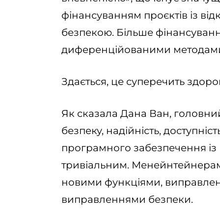
фінансуванням проєктів із ві
безпекою. Більше фінансуванн
диференційованими методами
Здається, це суперечить здоро
Як сказала Дана Ван, головни
безпеку, надійність, доступніст
програмного забезпечення із 
тривіальним. Менейнтейнерам
новими функціями, виправле
виправленнями безпеки.