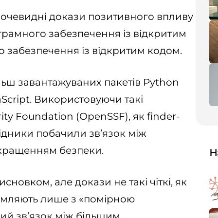
 очевидні докази позитивного впливу
грамного забезпечення із відкритим
 забезпечення із відкритим кодом.
ьш завантажуваних пакетів Python
aScript. Використовуючи такі
ty Foundation (OpenSSF), як finder-
слідники побачили зв’язок між
кращенням безпеки.
Н
новком, але докази не такі чіткі, як
домляють лише з «помірною
щий зв’язок між більшим