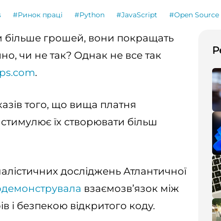
s
#Ринок праці
#Python
#JavaScript
#Open Source
 більше грошей, вони покращать
Р
чно, чи не так? Однак не все так
ps.com
.
азів того, що вища платня
стимулює їх створювати більш
алістичних досліджень Атлантичної
одемонструвала
взаємозв’язок між
 і безпекою відкритого коду.