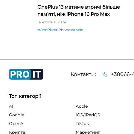
OnePlus 13 матиме втричі більше
пам’яті, ніж iPhone 16 Pro Max
14 жовтня, 2024
#OnePlus
#iPhone
#Apple
Контакти:
+38066-4
Топ категорії
AI
Apple
Google
iOS/iPadOS
OpenAI
TikTok
Крипта
Маркетинг