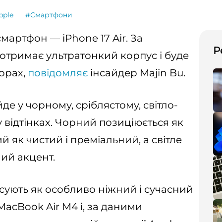
pple
#Смартфони
мартфон — iPhone 17 Air. За
Р
отримає ультратонкий корпус і буде
орах,
повідомляє
інсайдер Majin Bu.
йде у чорному, сріблястому, світло-
 відтінках. Чорний позиціюється як
й як чистий і преміальний, а світле
ний акцент.
исують як особливо ніжний і сучасний
 MacBook Air M4 і, за даними