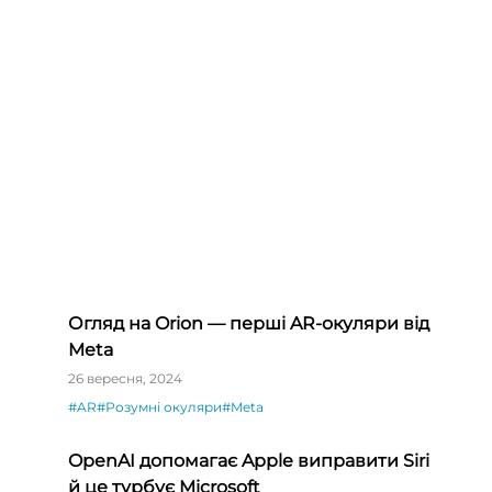
Огляд на Orion — перші AR-окуляри від
Meta
26 вересня, 2024
#AR
#Розумні окуляри
#Meta
OpenAI допомагає Apple виправити Siri
й це турбує Microsoft