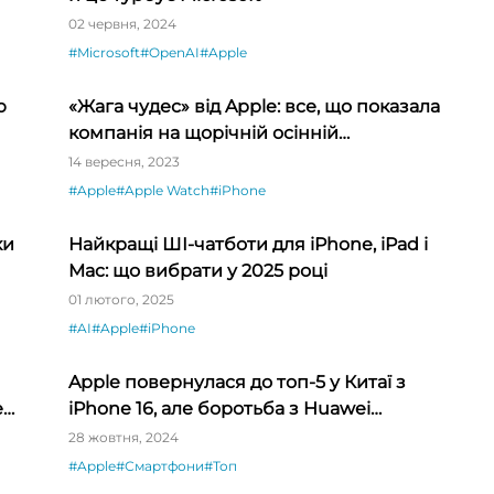
02 червня, 2024
#Microsoft
#OpenAI
#Apple
ю
«Жага чудес» від Apple: все, що показала
компанія на щорічній осінній
презентації
14 вересня, 2023
#Apple
#Apple Watch
#iPhone
ки
Найкращі ШІ-чатботи для iPhone, iPad і
Mac: що вибрати у 2025 році
01 лютого, 2025
#AI
#Apple
#iPhone
Apple повернулася до топ-5 у Китаї з
е
iPhone 16, але боротьба з Huawei
наростає
28 жовтня, 2024
#Apple
#Смартфони
#Топ