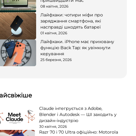
пришвидшити Mac
08 квітня, 2026
Лайфхаки: чотири міфи про
заряджання смартфона, які
насправді шкодять батареї
01 квітня, 2026
Лайфхаки. iPhone має приховану
функцію Back Tap: як увімкнути
керування
25 березня, 2026
айсвіжіше
Claude інтегрується з Adobe,
Blender і Autodesk — ШІ заходить у
дизайн-індустрію
30 квітня, 2026
Razr 70 і 70 Ultra офіційно: Motorola