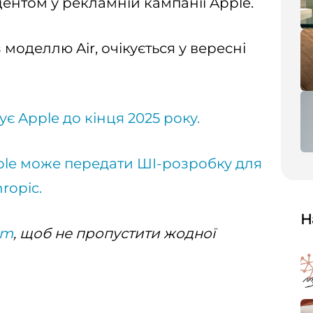
ентом у рекламній кампанії Apple.
з моделлю Air, очікується у вересні
є Apple до кінця 2025 року.
le може передати ШІ-розробку для
ropic.
Н
am
, щоб не пропустити жодної