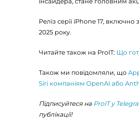
інсайдера, стане головним акц
Реліз серії iPhone 17, включно 
2025 року.
Читайте також на ProIT:
Що готу
Також ми повідомляли, що
App
Siri компаніям OpenAI або Anth
Підписуйтеся на
ProIT у Telegr
публікації!