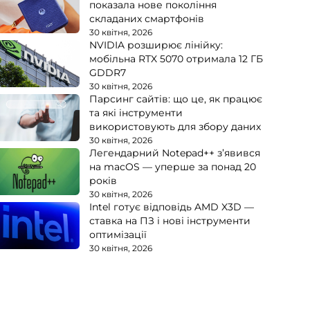
показала нове покоління
складаних смартфонів
30 квітня, 2026
NVIDIA розширює лінійку:
мобільна RTX 5070 отримала 12 ГБ
GDDR7
30 квітня, 2026
Парсинг сайтів: що це, як працює
та які інструменти
використовують для збору даних
30 квітня, 2026
Легендарний Notepad++ з’явився
на macOS — уперше за понад 20
років
30 квітня, 2026
Intel готує відповідь AMD X3D —
ставка на ПЗ і нові інструменти
оптимізації
30 квітня, 2026