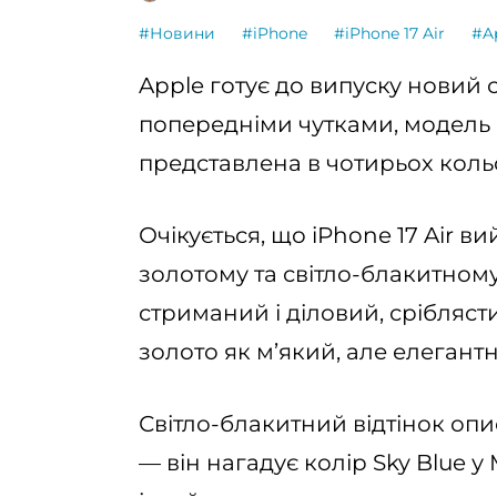
#Новини
#iPhone
#iPhone 17 Air
#A
Apple готує до випуску новий с
попередніми чутками, модель 
представлена в чотирьох коль
Очікується, що iPhone 17 Air ви
золотому та світло-блакитному
стриманий і діловий, сріблясти
золото як м’який, але елегант
Світло-блакитний відтінок оп
— він нагадує колір Sky Blue у