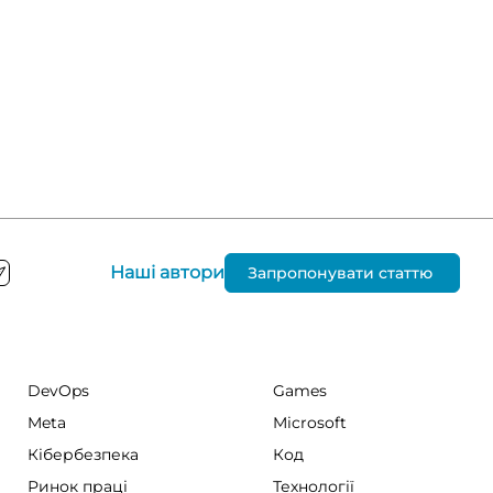
Наші автори
Запропонувати статтю
DevOps
Games
Meta
Microsoft
Кібербезпека
Код
Ринок праці
Технології