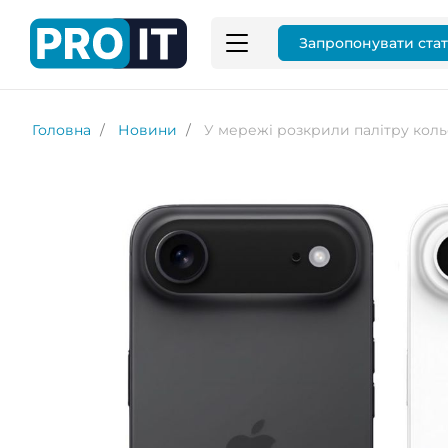
Запропонувати ста
Головна
Новини