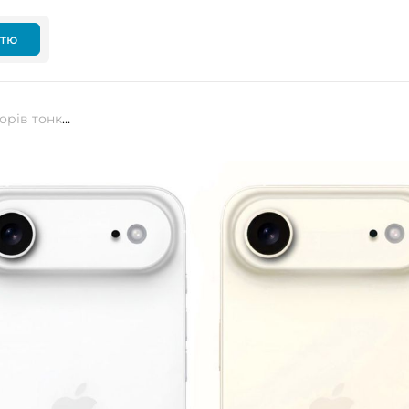
ттю
У мережі розкрили палітру кольорів тонкого iPhone 17 Air