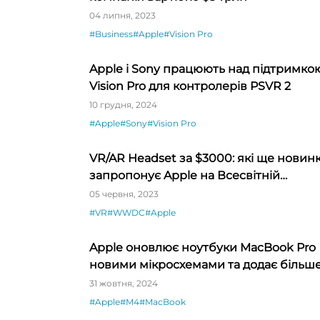
04 липня, 2023
#Business
#Apple
#Vision Pro
Apple і Sony працюють над підтримко
Vision Pro для контролерів PSVR 2
10 грудня, 2024
#Apple
#Sony
#Vision Pro
VR/AR Headset за $3000: які ще новин
запропонує Apple на Всесвітній
конференції розробників 5-9 червня?
05 червня, 2023
#VR
#WWDC
#Apple
Apple оновлює ноутбуки MacBook Pro
новими мікросхемами та додає більш
пам’яті для ШІ
31 жовтня, 2024
#Apple
#M4
#MacBook