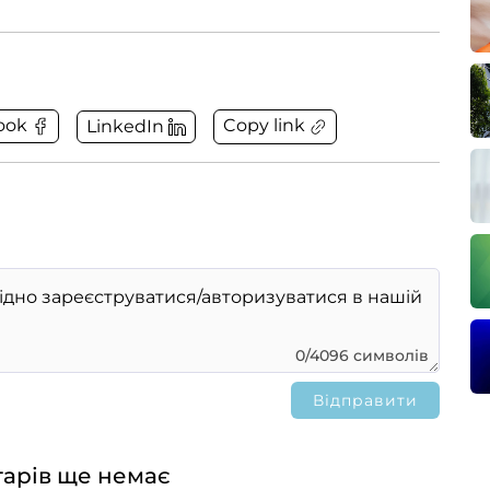
Copy link
ook
LinkedIn
0/4096 символів
арів ще немає