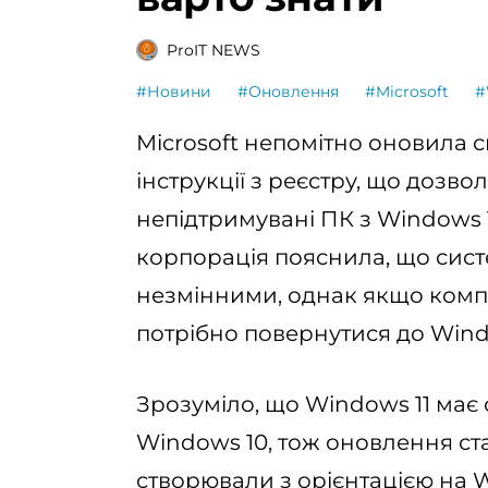
ProIT NEWS
#Новини
#Оновлення
#Microsoft
#
Microsoft непомітно оновила 
інструкції з реєстру, що дозв
непідтримувані ПК з Windows 1
корпорація пояснила, що сис
незмінними, однак якщо комп’
потрібно повернутися до Wind
Зрозуміло, що Windows 11 має 
Windows 10, тож оновлення ста
створювали з орієнтацією на W