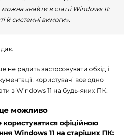
можна знайти в статті Windows 11:
і й системні вимоги».
дає.
е не радить застосовувати обхід і
окументації, користувачі все одно
и з Windows 11 на будь-яких ПК.
 ще можливо
е користуватися офіційною
ння Windows 11 на старіших ПК: