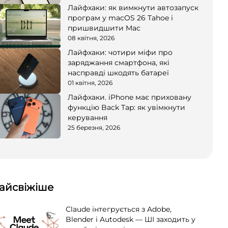
Лайфхаки: як вимкнути автозапуск
програм у macOS 26 Tahoe і
пришвидшити Mac
08 квітня, 2026
Лайфхаки: чотири міфи про
заряджання смартфона, які
насправді шкодять батареї
01 квітня, 2026
Лайфхаки. iPhone має приховану
функцію Back Tap: як увімкнути
керування
25 березня, 2026
айсвіжіше
Claude інтегрується з Adobe,
Blender і Autodesk — ШІ заходить у