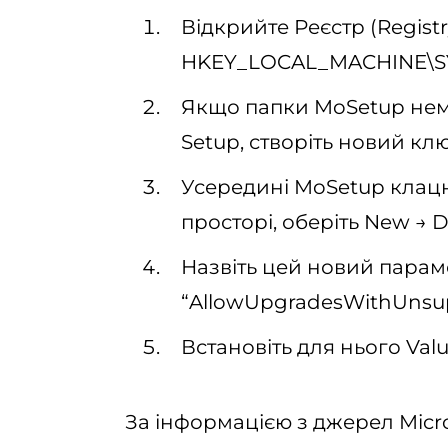
Відкрийте Реєстр (Registry
HKEY_LOCAL_MACHINE\SY
Якщо папки MoSetup нем
Setup, створіть новий клю
Усередині MoSetup клацн
просторі, оберіть New → D
Назвіть цей новий парам
“AllowUpgradesWithUnsu
Встановіть для нього Value
За інформацією з джерел Micros