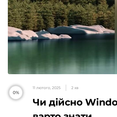
11 лютого, 2025
2 хв
0%
Чи дійсно Windo
варто знати