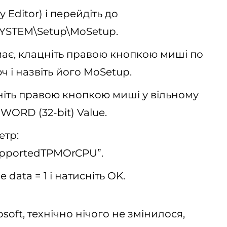
 Editor) і перейдіть до
STEM\Setup\MoSetup.
ає, клацніть правою кнопкою миші по
ч і назвіть його MoSetup.
іть правою кнопкою миші у вільному
WORD (32-bit) Value.
етр:
pportedTPMOrCPU”.
 data = 1 і натисніть OK.
oft, технічно нічого не змінилося,