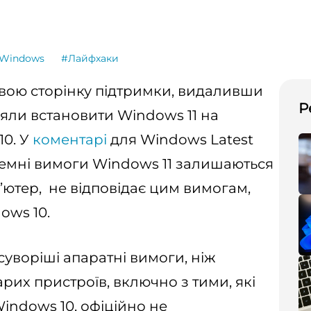
Windows
#Лайфхаки
свою сторінку підтримки, видаливши
Р
оляли встановити Windows 11 на
0. У
коментарі
для Windows Latest
темні вимоги Windows 11 залишаються
ютер, не відповідає цим вимогам,
ows 10.
суворіші апаратні вимоги, ніж
рих пристроїв, включно з тими, які
indows 10, офіційно не