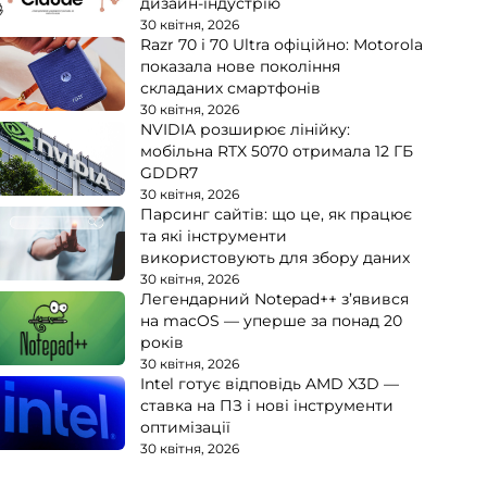
дизайн-індустрію
30 квітня, 2026
Razr 70 і 70 Ultra офіційно: Motorola
показала нове покоління
складаних смартфонів
30 квітня, 2026
NVIDIA розширює лінійку:
мобільна RTX 5070 отримала 12 ГБ
GDDR7
30 квітня, 2026
Парсинг сайтів: що це, як працює
та які інструменти
використовують для збору даних
30 квітня, 2026
Легендарний Notepad++ з’явився
на macOS — уперше за понад 20
років
30 квітня, 2026
Intel готує відповідь AMD X3D —
ставка на ПЗ і нові інструменти
оптимізації
30 квітня, 2026