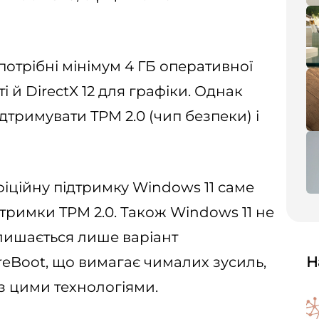
отрібні мінімум 4 ГБ оперативної
ті й DirectX 12 для графіки. Однак
дтримувати TPM 2.0 (чип безпеки) і
фіційну підтримку Windows 11 саме
дтримки TPM 2.0. Також Windows 11 не
алишається лише варіант
reBoot, що вимагає чималих зусиль,
Н
з цими технологіями.