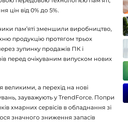
новою передовою технологією пам’яті,
я цін від 0% до 5%.
ники пам’яті зменшили виробництво,
їхню продукцію протягом трьох
 через зупинку продажів ПК і
ів перед очікуваним випуском нових
 великими, а перехід на нові
вань, зауважують у TrendForce. Попри
иків хмарних сервісів в обладнання зі
лося значного зниження запасів