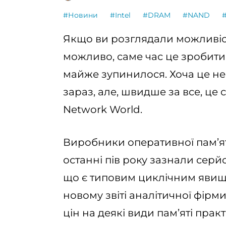
#Новини
#Intel
#DRAM
#NAND
Якщо ви розглядали можливіст
можливо, саме час це зробити.
майже зупинилося. Хоча це не
зараз, але, швидше за все, це
Network World.
Виробники оперативної пам’ят
останні пів року зазнали серй
що є типовим циклічним явище
новому звіті аналітичної фірм
цін на деякі види пам’яті пра