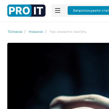
Запропонувати ста
Головна
Новини
Час оновити пам’ять