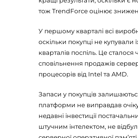
кращі результати, оскільки є 
тож TrendForce оцінює зниженн
У першому кварталі всі вироб
оскільки покупці не купували 
кварталів поспіль. Це сталося
сповільнення продажів сервер
процесорів від Intel та AMD.
Запаси у покупців залишаються
платформи не виправдав очіку
недавні інвестиції постачальн
штучним інтелектом, не відбу
серверної оперативної пам’яті.