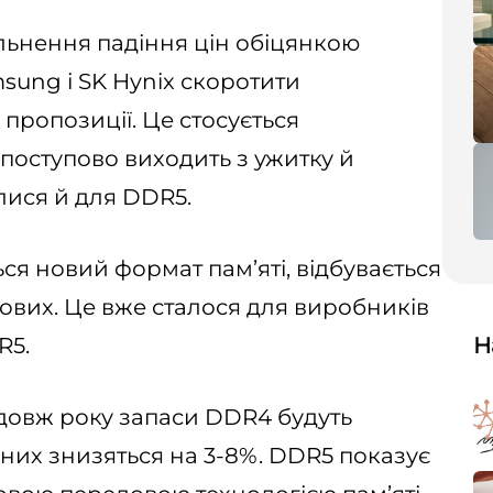
льнення падіння цін обіцянкою
msung і SK Hynix скоротити
ропозиції. Це стосується
 поступово виходить з ужитку й
лися й для DDR5.
ся новий формат пам’яті, відбувається
 нових. Це вже сталося для виробників
R5.
Н
родовж року запаси DDR4 будуть
 них знизяться на 3-8%. DDR5 показує