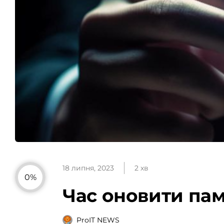
18 липня, 2023
2 хв
0%
Час оновити пам
ProIT NEWS