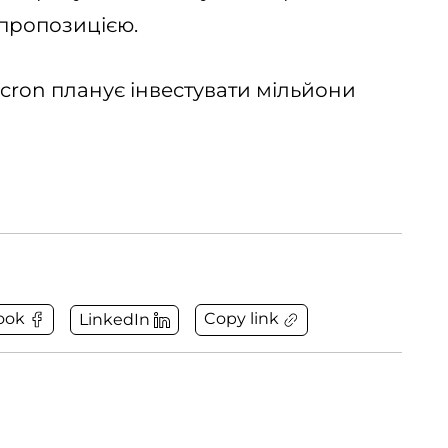
пропозицією.
icron планує інвестувати мільйони
Copy link
ook
LinkedIn