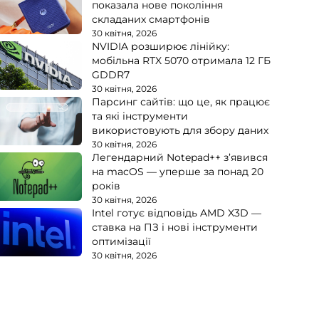
показала нове покоління
складаних смартфонів
30 квітня, 2026
NVIDIA розширює лінійку:
мобільна RTX 5070 отримала 12 ГБ
GDDR7
30 квітня, 2026
Парсинг сайтів: що це, як працює
та які інструменти
використовують для збору даних
30 квітня, 2026
Легендарний Notepad++ з’явився
на macOS — уперше за понад 20
років
30 квітня, 2026
Intel готує відповідь AMD X3D —
ставка на ПЗ і нові інструменти
оптимізації
30 квітня, 2026