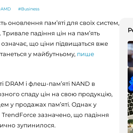
#AMD
#Business
ь оновлення пам’яті для своїх систем,
Р
 Тривале падіння цін на пам’ять
 означає, що ціни підвищаться вже
 станеться у майбутньому,
пише
і DRAM і флеш-пам’яті NAND в
озного спаду цін на свою продукцію,
м у продажах пам’яті. Однак у
и TrendForce зазначено, що падіння
ктично зупинилося.