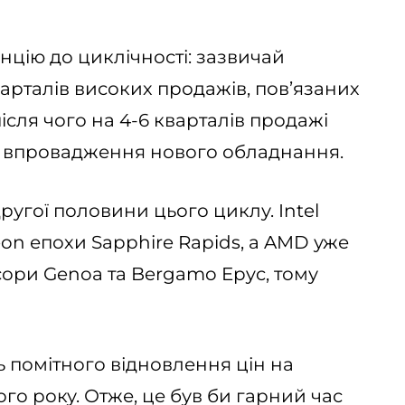
нцію до циклічності: зазвичай
варталів високих продажів, пов’язаних
ісля чого на 4-6 кварталів продажі
я впровадження нового обладнання.
ругої половини цього циклу. Intel
on епохи Sapphire Rapids, а AMD уже
сори Genoa та Bergamo Epyc, тому
ь помітного відновлення цін на
го року. Отже, це був би гарний час