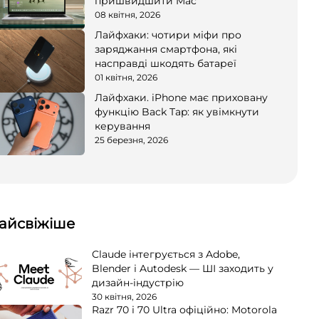
пришвидшити Mac
08 квітня, 2026
Лайфхаки: чотири міфи про
заряджання смартфона, які
насправді шкодять батареї
01 квітня, 2026
Лайфхаки. iPhone має приховану
функцію Back Tap: як увімкнути
керування
25 березня, 2026
айсвіжіше
Claude інтегрується з Adobe,
Blender і Autodesk — ШІ заходить у
дизайн-індустрію
30 квітня, 2026
Razr 70 і 70 Ultra офіційно: Motorola