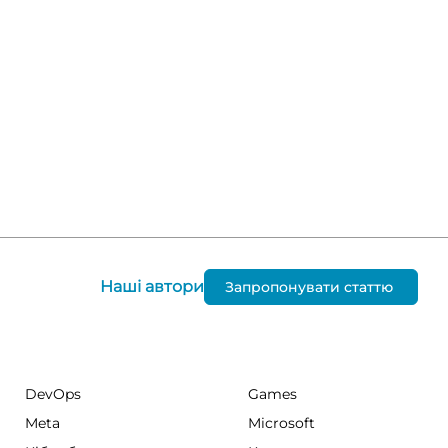
Наші автори
Запропонувати статтю
DevOps
Games
Meta
Microsoft