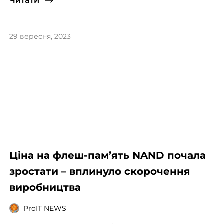
Читати
29 вересня, 2023
Ціна на флеш-пам’ять NAND почала
зростати – вплинуло скорочення
виробництва
ProIT NEWS