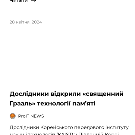
Читати
28 квітня, 2024
Дослідники відкрили «священний
Грааль» технології пам’яті
ProIT NEWS
Дослідники Корейського передового інституту
науки і технологій (KAIST) у Південній Кореї