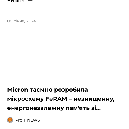
Читати
08 січня, 2024
Micron таємно розробила
мікросхему FeRAM – незнищенну,
енергонезалежну пам’ять зі
швидкістю DRAM
ProIT NEWS