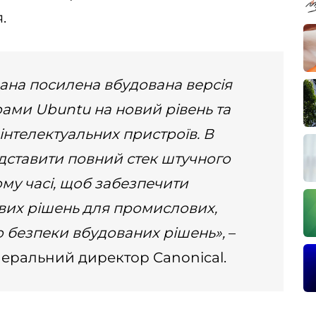
.
вана посилена вбудована версія
рами Ubuntu на новий рівень та
інтелектуальних пристроїв. В
едставити повний стек штучного
ому часі, щоб забезпечити
вих рішень для промислових,
о безпеки вбудованих рішень»,
–
неральний директор Canonical.