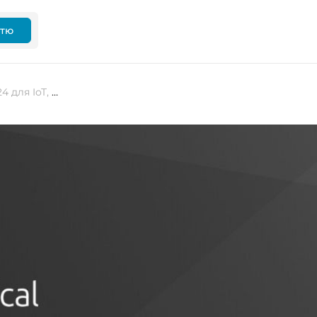
ттю
Canonical випускає Ubuntu Core 24 для IoT, Edge і вбудованих пристроїв