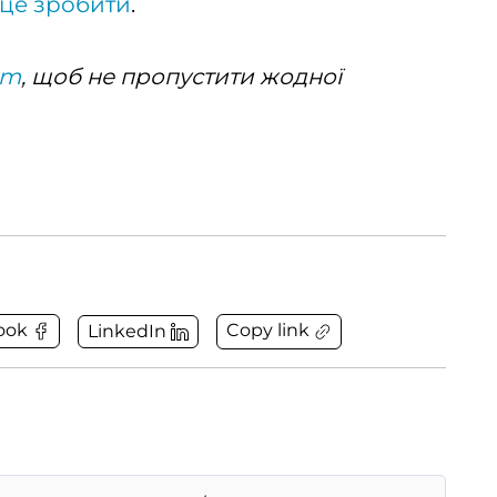
 це зробити
.
am
, щоб не пропустити жодної
Copy link
ook
LinkedIn