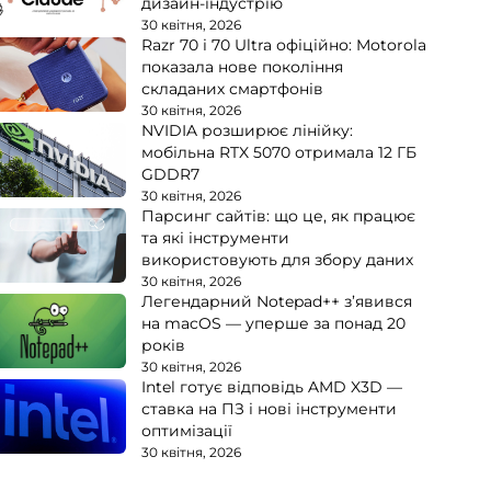
дизайн-індустрію
30 квітня, 2026
Razr 70 і 70 Ultra офіційно: Motorola
показала нове покоління
складаних смартфонів
30 квітня, 2026
NVIDIA розширює лінійку:
мобільна RTX 5070 отримала 12 ГБ
GDDR7
30 квітня, 2026
Парсинг сайтів: що це, як працює
та які інструменти
використовують для збору даних
30 квітня, 2026
Легендарний Notepad++ з’явився
на macOS — уперше за понад 20
років
30 квітня, 2026
Intel готує відповідь AMD X3D —
ставка на ПЗ і нові інструменти
оптимізації
30 квітня, 2026