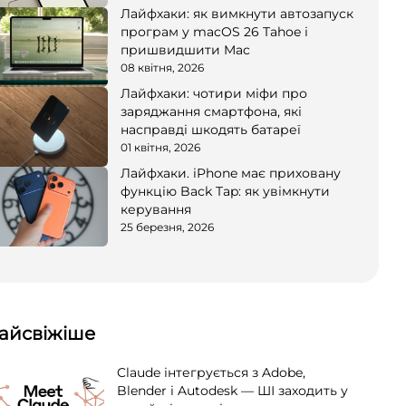
Лайфхаки: як вимкнути автозапуск
програм у macOS 26 Tahoe і
пришвидшити Mac
08 квітня, 2026
Лайфхаки: чотири міфи про
заряджання смартфона, які
насправді шкодять батареї
01 квітня, 2026
Лайфхаки. iPhone має приховану
функцію Back Tap: як увімкнути
керування
25 березня, 2026
айсвіжіше
Claude інтегрується з Adobe,
Blender і Autodesk — ШІ заходить у