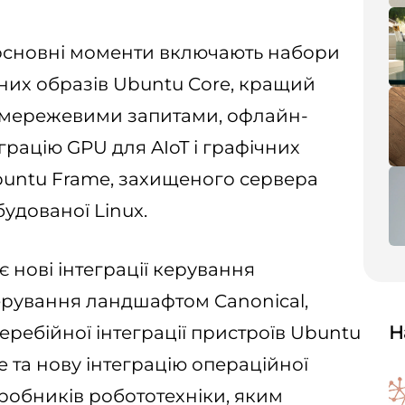
, основні моменти включають набори
них образів Ubuntu Core, кращий
 мережевими запитами, офлайн-
рацію GPU для AIoT і графічних
buntu Frame, захищеного сервера
удованої Linux.
є нові інтеграції керування
ерування ландшафтом Canonical,
перебійної інтеграції пристроїв Ubuntu
Н
e та нову інтеграцію операційної
зробників робототехніки, яким