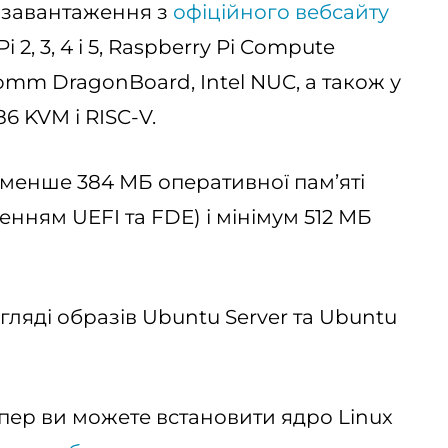
 завантаження з
офіційного вебсайту
 2, 3, 4 і 5, Raspberry Pi Compute
comm DragonBoard, Intel NUC, а також у
6 KVM і RISC-V.
йменше 384 МБ оперативної пам’яті
енням UEFI та FDE) і мінімум 512 МБ
гляді образів Ubuntu Server та Ubuntu
ер ви можете встановити ядро ​​Linux