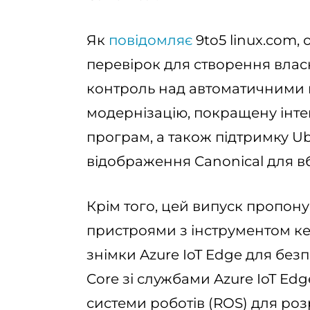
Як
повідомляє
9to5 linux.com
перевірок для створення влас
контроль над автоматичними
модернізацію, покращену інтег
програм, а також підтримку U
відображення Canonical для вб
Крім того, цей випуск пропону
пристроями з інструментом к
знімки Azure IoT Edge для без
Core зі службами Azure IoT Edg
системи роботів (ROS) для ро