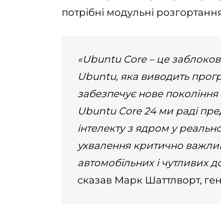
потрібні модульні розгортання
«Ubuntu Core – це заблоко
Ubuntu, яка виводить прог
забезпечує нове покоління 
Ubuntu Core 24 ми раді пр
інтелекту з ядром у реальн
ухвалення критично важли
автомобільних і чутливих д
сказав Марк Шаттлворт, ге