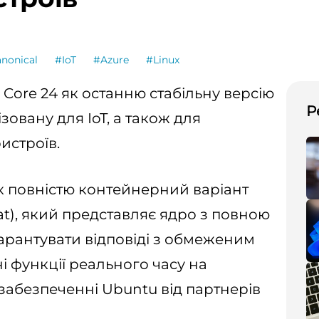
nonical
#IoT
#Azure
#Linux
Core 24 як останню стабільну версію
Р
ізовану для IoT, а також для
истроїв.
як повністю контейнерний варіант
t), який представляє ядро ​​з повною
арантувати відповіді з обмеженим
і функції реального часу на
абезпеченні Ubuntu від партнерів