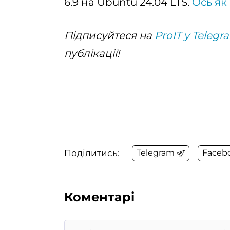
6.9 на Ubuntu 24.04 LTS.
Ось як
Підписуйтеся на
ProIT у Telegr
публікації!
Поділитись:
Telegram
Faceb
Коментарі