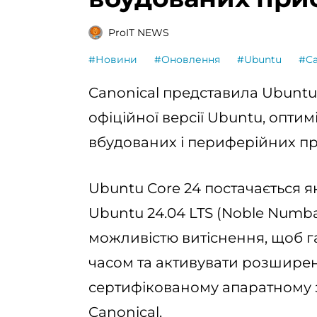
ProIT NEWS
#Новини
#Оновлення
#Ubuntu
#Ca
Canonical представила Ubuntu 
офіційної версії Ubuntu, оптим
вбудованих і периферійних пр
Ubuntu Core 24 постачається 
Ubuntu 24.04 LTS (Noble Numba
можливістю витіснення, щоб г
часом та активувати розширен
сертифікованому апаратному з
Canonical.