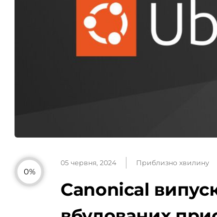
05 червня, 2024
Приблизно хвилину
0%
Canonical випуск
вбудованих при