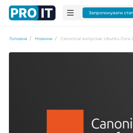
Запропонувати ста
Головна
Новини