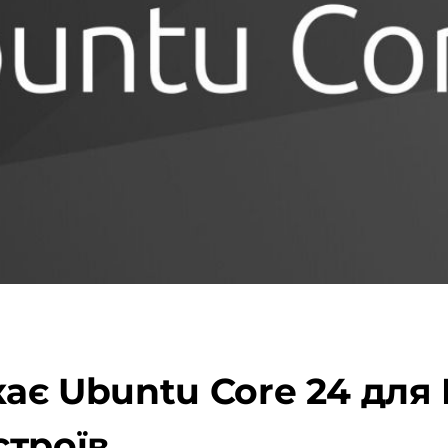
ає Ubuntu Core 24 для I
строїв