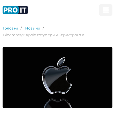
Головна
Новини
Bloomberg: Apple готує три AI-пристрої з камерами