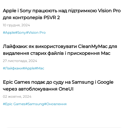
Apple і Sony працюють над підтримкою Vision Pro
для контролерів PSVR 2
10 грудня, 2024
#Apple
#Sony
#Vision Pro
Лайфхаки: як використовувати CleanMyMac для
видалення старих файлів і прискорення Mac
27 листопада, 2024
#Лайфхаки
#Apple
#Mac
Epic Games подає до суду на Samsung і Google
через автоблокування OneUI
02 жовтня, 2024
#Epic Games
#Samsung
#Оновлення