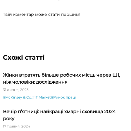
Твій коментар може стати першим!
Схожі статті
Жінки втратять більше робочих місць через ШІ,
ніж чоловіки: дослідження
31 липня, 2023
#McKinsey & Co.
#IT Market
#Ринок праці
Вечір п’ятниці: найкращі хмарні сховища 2024
року
17 травня, 2024