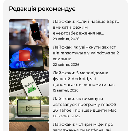
Редакція рекомендує
Лайфхаки: коли і навіщо варто
вмикати режим
енергозбереження на
смартфоні
29 квітня, 2026
Лайфхак: як увімкнути захист
від ransomware у Windows за 2
хвилини
22 квітня, 2026
Лайфхаки: 5 маловідомих
функцій Android, які
допомагають економити час
15 квітня, 2026
Лайфхаки: як вимкнути
автозапуск програм у macOS
26 Tahoe і пришвидшити Mac
08 квітня, 2026
Лайфхаки: чотири міфи про
заряджання смартфона, які