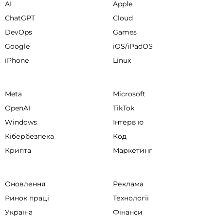
AI
Apple
ChatGPT
Cloud
DevOps
Games
Google
iOS/iPadOS
iPhone
Linux
Meta
Microsoft
OpenAI
TikTok
Windows
Інтервʼю
Кібербезпека
Код
Крипта
Маркетинг
Оновлення
Реклама
Ринок праці
Технології
Україна
Фінанси