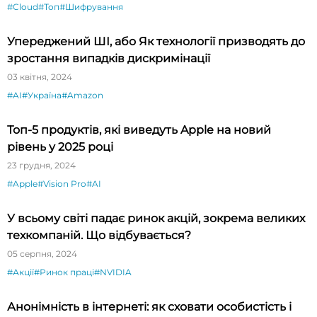
#Cloud
#Топ
#Шифрування
Упереджений ШІ, або Як технології призводять до
зростання випадків дискримінації
03 квітня, 2024
#AI
#Україна
#Amazon
Топ-5 продуктів, які виведуть Apple на новий
рівень у 2025 році
23 грудня, 2024
#Apple
#Vision Pro
#AI
У всьому світі падає ринок акцій, зокрема великих
техкомпаній. Що відбувається?
05 серпня, 2024
#Акції
#Ринок праці
#NVIDIA
Анонімність в інтернеті: як сховати особистість і