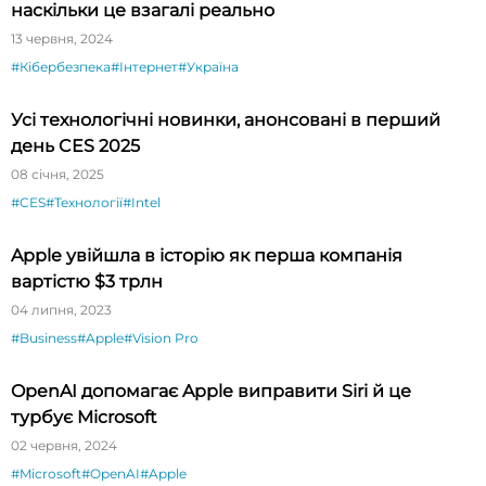
наскільки це взагалі реально
13 червня, 2024
#Кібербезпека
#Інтернет
#Україна
Усі технологічні новинки, анонсовані в перший
день CES 2025
08 січня, 2025
#CES
#Технології
#Intel
Apple увійшла в історію як перша компанія
вартістю $3 трлн
04 липня, 2023
#Business
#Apple
#Vision Pro
OpenAI допомагає Apple виправити Siri й це
турбує Microsoft
02 червня, 2024
#Microsoft
#OpenAI
#Apple