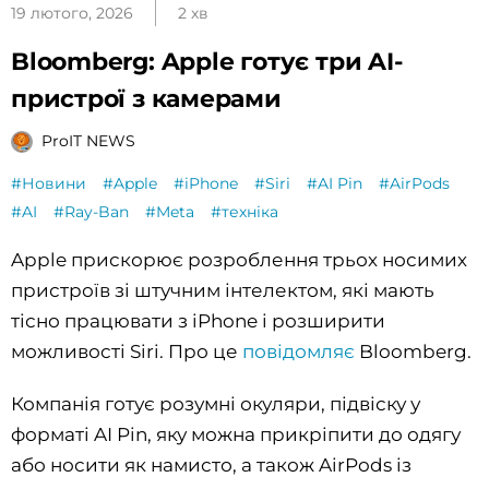
19 лютого, 2026
2 хв
Bloomberg: Apple готує три AI-
пристрої з камерами
ProIT NEWS
#Новини
#Apple
#iPhone
#Siri
#AI Pin
#AirPods
#AI
#Ray-Ban
#Meta
#техніка
Apple прискорює розроблення трьох носимих
пристроїв зі штучним інтелектом, які мають
тісно працювати з iPhone і розширити
можливості Siri. Про це
повідомляє
Bloomberg.
Компанія готує розумні окуляри, підвіску у
форматі AI Pin, яку можна прикріпити до одягу
або носити як намисто, а також AirPods із