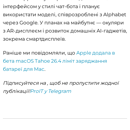
інтерфейсом у стилі чат-бота і планує
використати моделі, співрозроблені з Alphabet
через Google. У планах на майбутнє — окуляри
з AR-дисплеєм і розвиток домашніх AI-гаджетів,
зокрема смартдисплеїв.
Раніше ми повідомляли, що
Apple додала в
бета macOS Tahoe 26.4 ліміт заряджання
батареї для Mac
.
Підписуйтеся на , щоб не пропустити жодної
публікації!
ProIT у Telegram