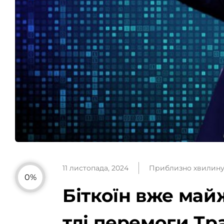
11 листопада, 2024
Приблизно хвилин
0%
Біткоїн вже май
тлі перемоги Тр