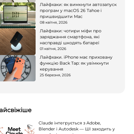
Лайфхаки: як вимкнути автозапуск
програм у macOS 26 Tahoe і
пришвидшити Mac
08 квітня, 2026
Лайфхаки: чотири міфи про
заряджання смартфона, які
насправді шкодять батареї
01 квітня, 2026
Лайфхаки. iPhone має приховану
функцію Back Tap: як увімкнути
керування
25 березня, 2026
айсвіжіше
Claude інтегрується з Adobe,
Blender і Autodesk — ШІ заходить у