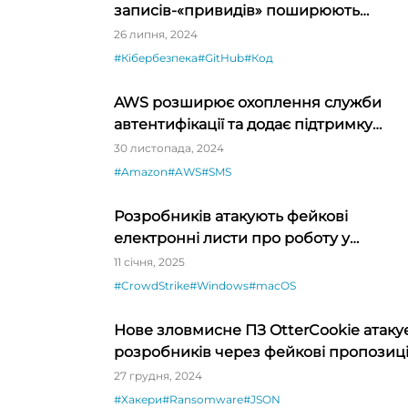
записів-«привидів» поширюють
зловмисне ПЗ на GitHub
26 липня, 2024
#Кібербезпека
#GitHub
#Код
AWS розширює охоплення служби
автентифікації та додає підтримку
ключів доступу
30 листопада, 2024
#Amazon
#AWS
#SMS
Розробників атакують фейкові
електронні листи про роботу у
CrowdStrike
11 січня, 2025
#CrowdStrike
#Windows
#macOS
Нове зловмисне ПЗ OtterCookie атаку
розробників через фейкові пропозиці
про роботу
27 грудня, 2024
#Хакери
#Ransomware
#JSON