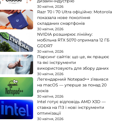
дизайн-індустрію
30 квітня, 2026
Razr 70 і 70 Ultra офіційно: Motorola
показала нове покоління
складаних смартфонів
30 квітня, 2026
NVIDIA розширює лінійку:
мобільна RTX 5070 отримала 12 ГБ
GDDR7
30 квітня, 2026
Парсинг сайтів: що це, як працює
та які інструменти
використовують для збору даних
30 квітня, 2026
Легендарний Notepad++ з’явився
на macOS — уперше за понад 20
років
30 квітня, 2026
Intel готує відповідь AMD X3D —
ставка на ПЗ і нові інструменти
оптимізації
30 квітня, 2026