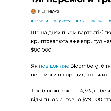
ProIT NEWS
#Новини
#Крипта
#BTC
#США
#
Ще на днях піком вартості бітк
криптовалюта вже впритул на
$80 000.
Як
повідомляє
Bloomberg, бітк
перемоги на президентських 
Так, біткоїн зріс на 4,3% до б
відмітці орієнтовно $79 000 ста