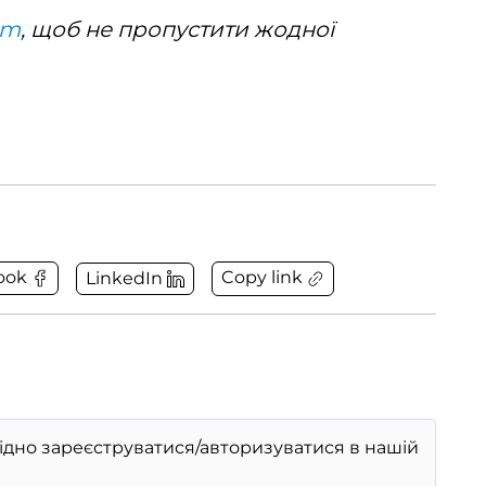
am
, щоб не пропустити жодної
Copy link
ook
LinkedIn