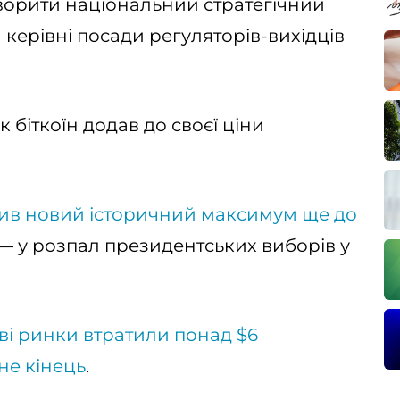
ворити національний стратегічний
а керівні посади регуляторів-вихідців
к біткоїн додав до своєї ціни
вив новий історичний максимум ще до
— у розпал президентських виборів у
і ринки втратили понад $6
не кінець
.