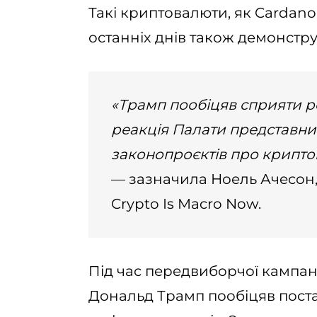
Такі криптовалюти, як Cardano
останніх днів також демонстр
«Трамп пообіцяв сприяти 
реакція Палати представник
законопроєктів про криптов
— зазначила Ноель Ачесон
Crypto Is Macro Now.
Під час передвиборчої кампа
Дональд Трамп пообіцяв постав