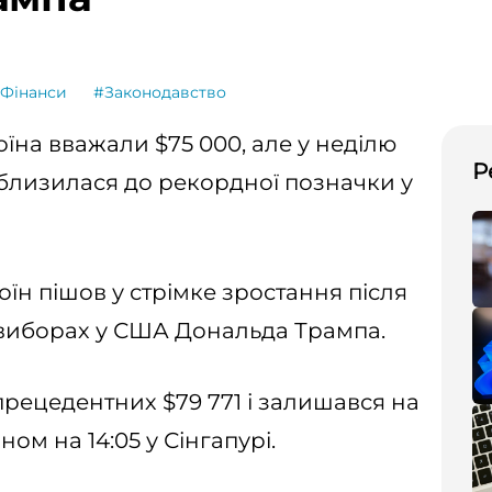
Фінанси
#Законодавство
оїна вважали $75 000, але у неділю
Р
близилася до рекордної позначки у
оїн пішов у стрімке зростання після
виборах у США Дональда Трампа.
езпрецедентних $79 771 і залишався на
ном на 14:05 у Сінгапурі.