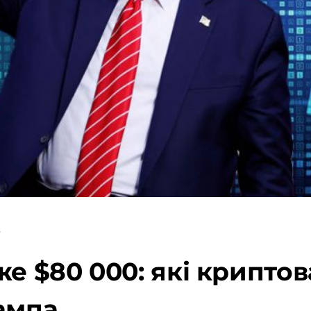
у
же $80 000: які крипто
ампа