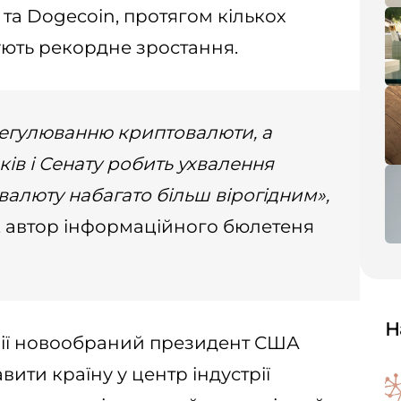
 та Dogecoin, протягом кількох
ують рекордне зростання.
регулюванню криптовалюти, а
ів і Сенату робить ухвалення
алюту набагато більш вірогідним»,
, автор інформаційного бюлетеня
Н
нії новообраний президент США
ити країну у центр індустрії