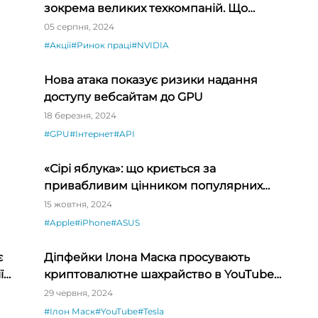
зокрема великих техкомпаній. Що
відбувається?
05 серпня, 2024
#Акції
#Ринок праці
#NVIDIA
Нова атака показує ризики надання
доступу вебсайтам до GPU
18 березня, 2024
#GPU
#Інтернет
#API
«Сірі яблука»: що криється за
привабливим цінником популярних
мереж
15 жовтня, 2024
#Apple
#iPhone
#ASUS
є
Діпфейки Ілона Маска просувають
ї
криптовалютне шахрайство в YouTube
Live
29 червня, 2024
#Ілон Маск
#YouTube
#Tesla