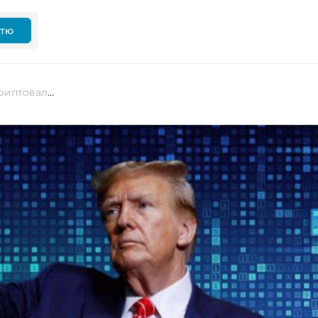
ттю
Біткоїн вже майже $80 000: які криптовалюти «ростуть» на тлі перемоги Трампа