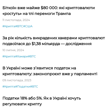
Біткоїн вже майже $80 000: які криптовалюти
«ростуть» на тлі перемоги Трампа
11 листопада, 2024
#Крипта
#BTC
#США
За рік кількість викрадених хакерами криптовалют
подвоїлася до $1,38 мільярда — дослідження
10 липня, 2024
#Крипта
#Хакери
#BTC
В Україні може зʼявитися податок на
криптовалюту: законопроєкт вже у парламенті
09 листопада, 2023
#Крипта
#Податки
#BTC
Податки 18% або 5%. Як в Україні хочуть
регулювати крипту