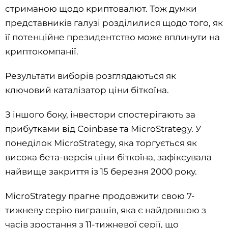
стриманою щодо криптовалют. Тож думки
представників галузі розділилися щодо того, як
її потенційне президентство може вплинути на
криптокомпанії.
Результати виборів розглядаються як
ключовий каталізатор ціни біткоїна.
З іншого боку, інвестори спостерігають за
прибутками від Coinbase та MicroStrategy. У
понеділок MicroStrategy, яка торгується як
висока бета-версія ціни біткоїна, зафіксувала
найвище закриття із 15 березня 2000 року.
MicroStrategy прагне продовжити свою 7-
тижневу серію виграшів, яка є найдовшою з
часів зростання з 11-тижневої серії, що