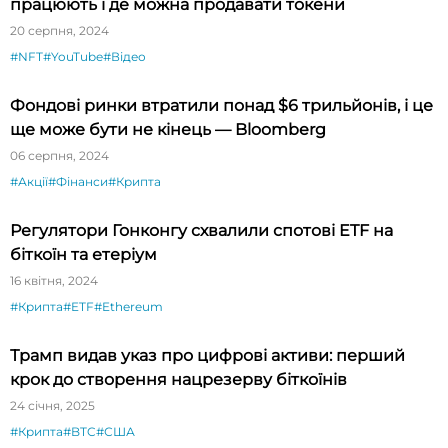
працюють і де можна продавати токени
20 серпня, 2024
#NFT
#YouTube
#Відео
Фондові ринки втратили понад $6 трильйонів, і це
ще може бути не кінець — Bloomberg
06 серпня, 2024
#Акції
#Фінанси
#Крипта
Регулятори Гонконгу схвалили спотові ETF на
біткоїн та етеріум
16 квітня, 2024
#Крипта
#ETF
#Ethereum
Трамп видав указ про цифрові активи: перший
крок до створення нацрезерву біткоїнів
24 січня, 2025
#Крипта
#BTC
#США