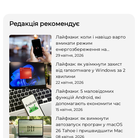
Редакція рекомендує
Лайфхаки: коли і навіщо варто
вмикати режим
енергозбереження на
смартфоні
29 квітня, 2026
Лайфхак: як увімкнути захист
від ransomware у Windows за 2
хвилини
22 квітня, 2026
Лайфхаки: 5 маловідомих
функцій Android, які
допомагають економити час
15 квітня, 2026
Лайфхаки: як вимкнути
автозапуск програм у macOS
26 Tahoe і пришвидшити Mac
08 квітня, 2026