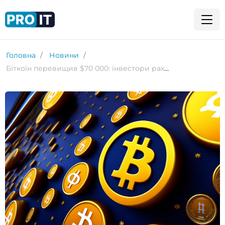
Головна
Новини
Біткоїн перевищив $70 000: інвестори рахують дні до виборів у США