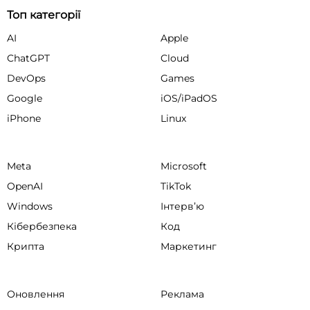
Топ категорії
AI
Apple
ChatGPT
Cloud
DevOps
Games
Google
iOS/iPadOS
iPhone
Linux
Meta
Microsoft
OpenAI
TikTok
Windows
Інтервʼю
Кібербезпека
Код
Крипта
Маркетинг
Оновлення
Реклама