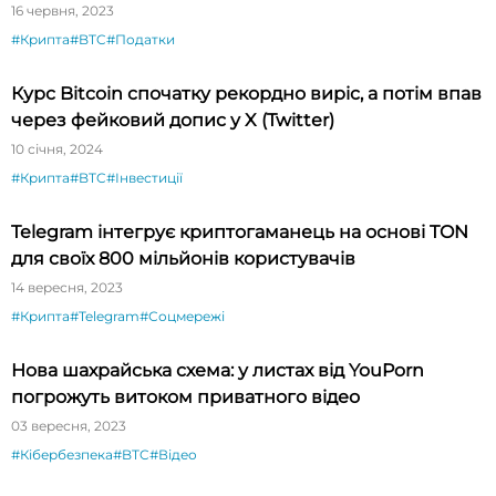
16 червня, 2023
#Крипта
#BTC
#Податки
Курс Bitcoin спочатку рекордно виріс, а потім впав
через фейковий допис у X (Twitter)
10 січня, 2024
#Крипта
#BTC
#Інвестиції
Telegram інтегрує криптогаманець на основі TON
для своїх 800 мільйонів користувачів
14 вересня, 2023
#Крипта
#Telegram
#Соцмережі
Нова шахрайська схема: у листах від YouPorn
погрожуть витоком приватного відео
03 вересня, 2023
#Кібербезпека
#BTC
#Відео