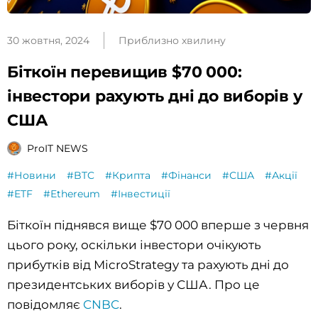
30 жовтня, 2024
Приблизно хвилину
Біткоїн перевищив $70 000:
інвестори рахують дні до виборів у
США
ProIT NEWS
#Новини
#BTC
#Крипта
#Фінанси
#США
#Акції
#ETF
#Ethereum
#Інвестиції
Біткоїн піднявся вище $70 000 вперше з червня
цього року, оскільки інвестори очікують
прибутків від MicroStrategy та рахують дні до
президентських виборів у США. Про це
повідомляє
CNBC
.