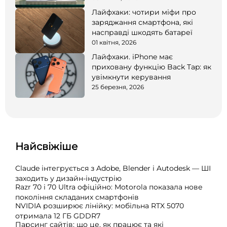
Лайфхаки: чотири міфи про
заряджання смартфона, які
насправді шкодять батареї
01 квітня, 2026
Лайфхаки. iPhone має
приховану функцію Back Tap: як
увімкнути керування
25 березня, 2026
Найсвіжіше
Claude інтегрується з Adobe, Blender і Autodesk — ШІ
заходить у дизайн-індустрію
Razr 70 і 70 Ultra офіційно: Motorola показала нове
покоління складаних смартфонів
NVIDIA розширює лінійку: мобільна RTX 5070
отримала 12 ГБ GDDR7
Парсинг сайтів: що це, як працює та які