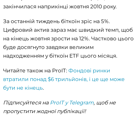
закінчилася наприкінці жовтня 2010 року.
За останній тиждень біткоїн зріс на 5%.
Цифровий актив зараз має швидкий темп, щоб
на кінець жовтня зрости на 12%. Частково цього
буде досягнуто завдяки великим
надходженням у біткоїн ETF цього місяця.
Читайте також на ProIT:
Фондові ринки
втратили понад $6 трильйонів, і це ще може
бути не кінець
.
Підписуйтеся на
ProIT у Telegram
, щоб не
пропустити жодної публікації!