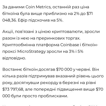
За даними Coin Metrics, останній раз ціна
біткоїна була вище приблизно на 2% до $71
048,36. Ефір підскочив на 5%.
Акції, пов’язані з ціною криптовалюти, зросли
разом із нею на преринкових торгах.
Криптообмінна платформа Coinbase і біткоїн-
проксі MicroStrategy зросли на 3% і 5%
відповідно.
Востаннє біткоїн досягав $70 000 у червні. Він
кілька разів підтримував вказаний рівень цього
року, досягнувши рекорду в березні на рівні
$73 797,68, але попередні підвищення вище $70
000 були просто проблисками.