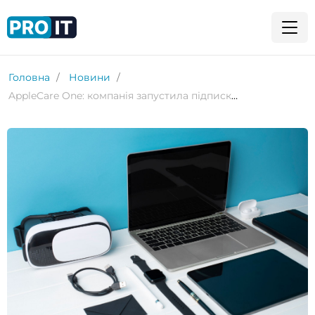
Головна
Новини
AppleCare One: компанія запустила підписку на захист одразу кількох пристроїв