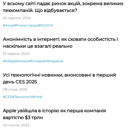
У всьому світі падає ринок акцій, зокрема великих
техкомпаній. Що відбувається?
05 серпня, 2024
#Акції
#Ринок праці
#NVIDIA
Анонімність в інтернеті: як сховати особистість і
наскільки це взагалі реально
13 червня, 2024
#Кібербезпека
#Інтернет
#Україна
Усі технологічні новинки, анонсовані в перший
день CES 2025
08 січня, 2025
#CES
#Технології
#Intel
Apple увійшла в історію як перша компанія
вартістю $3 трлн
04 липня, 2023