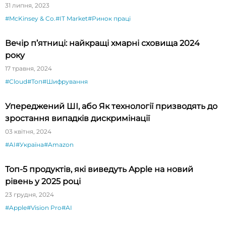
31 липня, 2023
#McKinsey & Co.
#IT Market
#Ринок праці
Вечір п’ятниці: найкращі хмарні сховища 2024
року
17 травня, 2024
#Cloud
#Топ
#Шифрування
Упереджений ШІ, або Як технології призводять до
зростання випадків дискримінації
03 квітня, 2024
#AI
#Україна
#Amazon
Топ-5 продуктів, які виведуть Apple на новий
рівень у 2025 році
23 грудня, 2024
#Apple
#Vision Pro
#AI