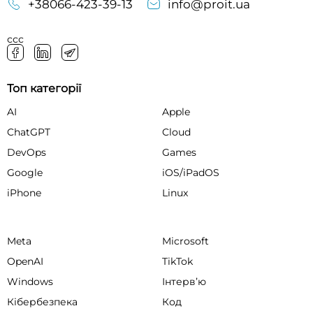
+38066-423-39-13
info@proit.ua
ссс
Топ категорії
AI
Apple
ChatGPT
Cloud
DevOps
Games
Google
iOS/iPadOS
iPhone
Linux
Meta
Microsoft
OpenAI
TikTok
Windows
Інтервʼю
Кібербезпека
Код