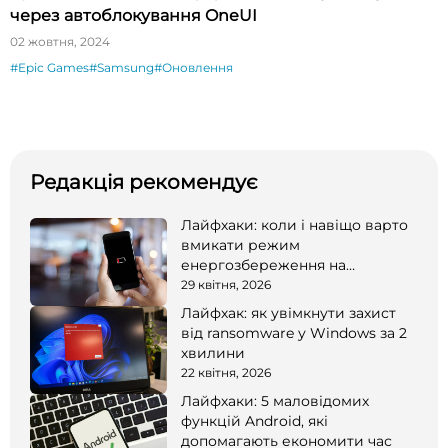
через автоблокування OneUI
02 жовтня, 2024
#Epic Games
#Samsung
#Оновлення
Редакція рекомендує
Лайфхаки: коли і навіщо варто
вмикати режим
енергозбереження на
смартфоні
29 квітня, 2026
Лайфхак: як увімкнути захист
від ransomware у Windows за 2
хвилини
22 квітня, 2026
Лайфхаки: 5 маловідомих
функцій Android, які
допомагають економити час