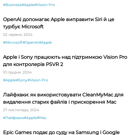
#Business
#Apple
#Vision Pro
OpenAI допомагає Apple виправити Siri й це
турбує Microsoft
02 червня, 2024
#Microsoft
#OpenAI
#Apple
Apple і Sony працюють над підтримкою Vision Pro
для контролерів PSVR 2
10 грудня, 2024
#Apple
#Sony
#Vision Pro
Лайфхаки: як використовувати CleanMyMac для
видалення старих файлів і прискорення Mac
27 листопада, 2024
#Лайфхаки
#Apple
#Mac
Epic Games подає до суду на Samsung і Google