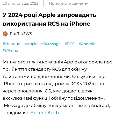
20 листопада, 2023
Приблизно хвилину
У 2024 році Apple запровадить
використання RCS на iPhone
ProIT NEWS
#Новини
#Apple
#iMessage
#RCS
#Android
#iPhone
Минулого тижня компанія Apple оголосила про
прийняття стандарту RCS для обміну
текстовими повідомленнями. Очікується, що
iPhone отримають підтримку RCS у 2024 році
через оновлення iOS, яке додасть деякі
ексклюзивні функції обміну повідомленнями
iMessage до обміну повідомленнями з Android,
повідомляє
ExtremeTech
.