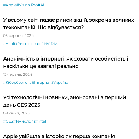
#Apple
#Vision Pro
#AI
У всьому світі падає ринок акцій, зокрема великих
техкомпаній. Що відбувається?
05 серпня, 2024
#Акції
#Ринок праці
#NVIDIA
Анонімність в інтернеті: як сховати особистість і
наскільки це взагалі реально
13 червня, 2024
#Кібербезпека
#Інтернет
#Україна
Усі технологічні новинки, анонсовані в перший
день CES 2025
08 січня, 2025
#CES
#Технології
#Intel
Apple увійшла в історію як перша компанія