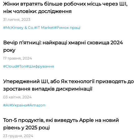
Жінки втратять більше робочих місць через ШІ,
ніж чоловіки: дослідження
31 липня, 2023
#McKinsey & Co.
#IT Market
#Ринок праці
Вечір п’ятниці: найкращі хмарні сховища 2024
року
17 травня, 2024
#Cloud
#Топ
#Шифрування
Упереджений ШІ, або Як технології призводять до
зростання випадків дискримінації
03 квітня, 2024
#AI
#Україна
#Amazon
Топ-5 продуктів, які виведуть Apple на новий
рівень у 2025 році
23 грудня, 2024