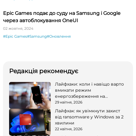
Epic Games подає до суду на Samsung і Google
через автоблокування OneUI
02 жовтня, 2024
#Epic Games
#Samsung
#Оновлення
Редакція рекомендує
Лайфхаки: коли і навіщо варто
вмикати режим
енергозбереження на
смартфоні
29 квітня, 2026
Лайфхак: як увімкнути захист
від ransomware у Windows за 2
хвилини
22 квітня, 2026