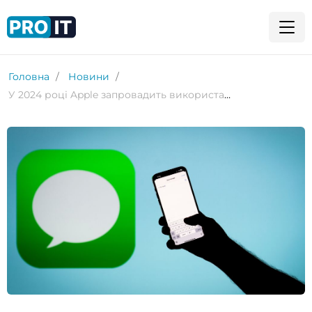
Головна
Новини
У 2024 році Apple запровадить використання RCS на iPhone