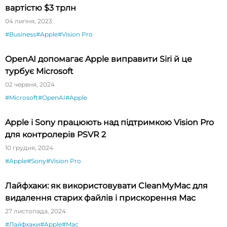
вартістю $3 трлн
04 липня, 2023
#Business
#Apple
#Vision Pro
OpenAI допомагає Apple виправити Siri й це
турбує Microsoft
02 червня, 2024
#Microsoft
#OpenAI
#Apple
Apple і Sony працюють над підтримкою Vision Pro
для контролерів PSVR 2
10 грудня, 2024
#Apple
#Sony
#Vision Pro
Лайфхаки: як використовувати CleanMyMac для
видалення старих файлів і прискорення Mac
27 листопада, 2024
#Лайфхаки
#Apple
#Mac