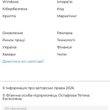
Windows
Інтервʼю
Кібербезпека
Код
Крипта
Маркетинг
Оновлення
Реклама
Ринок праці
Технології
Україна
Фінанси
Хакери
Чипи
Дивитися всі категорії
© Інформація про авторські права 2026
© Фізична особа-підприємець Остафієва Тетяна
Євгеніївна
Правила спільноти
Політика конфіденційності
0% прочитано
0%