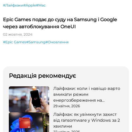
#Лайфхаки
#Apple
#Mac
Epic Games подає до суду на Samsung і Google
через автоблокування OneUI
02 жовтня, 2024
#Epic Games
#Samsung
#Оновлення
Редакція рекомендує
Лайфхаки: коли і навіщо варто
вмикати режим
енергозбереження на
смартфоні
29 квітня, 2026
Лайфхак: як увімкнути захист
від ransomware у Windows за 2
хвилини
22 квітня, 2026