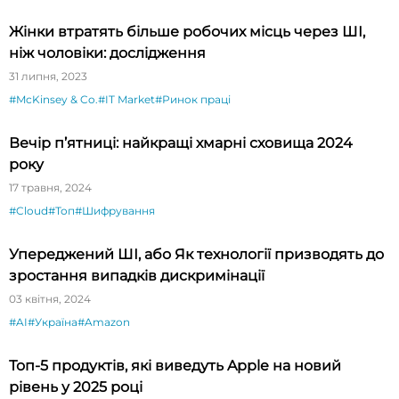
Жінки втратять більше робочих місць через ШІ,
ніж чоловіки: дослідження
31 липня, 2023
#McKinsey & Co.
#IT Market
#Ринок праці
Вечір п’ятниці: найкращі хмарні сховища 2024
року
17 травня, 2024
#Cloud
#Топ
#Шифрування
Упереджений ШІ, або Як технології призводять до
зростання випадків дискримінації
03 квітня, 2024
#AI
#Україна
#Amazon
Топ-5 продуктів, які виведуть Apple на новий
рівень у 2025 році