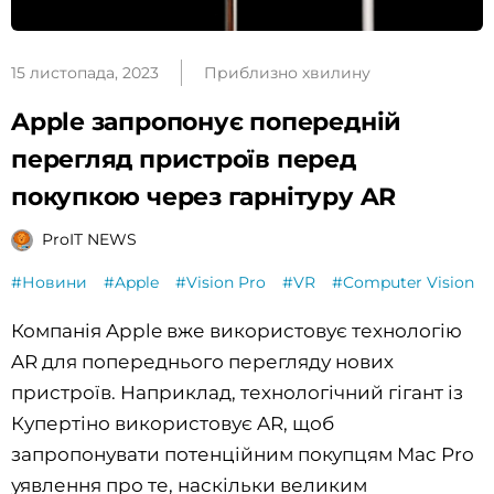
15 листопада, 2023
Приблизно хвилину
Apple запропонує попередній
перегляд пристроїв перед
покупкою через гарнітуру AR
ProIT NEWS
#Новини
#Apple
#Vision Pro
#VR
#Computer Vision
Компанія Apple вже використовує технологію
AR для попереднього перегляду нових
пристроїв. Наприклад, технологічний гігант із
Купертіно використовує AR, щоб
запропонувати потенційним покупцям Mac Pro
уявлення про те, наскільки великим