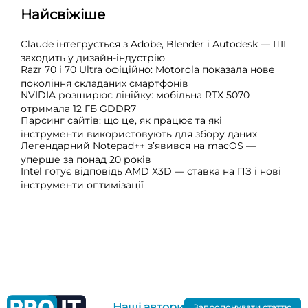
Найсвіжіше
Claude інтегрується з Adobe, Blender і Autodesk — ШІ
заходить у дизайн-індустрію
Razr 70 і 70 Ultra офіційно: Motorola показала нове
покоління складаних смартфонів
NVIDIA розширює лінійку: мобільна RTX 5070
отримала 12 ГБ GDDR7
Парсинг сайтів: що це, як працює та які
інструменти використовують для збору даних
Легендарний Notepad++ з’явився на macOS —
уперше за понад 20 років
Intel готує відповідь AMD X3D — ставка на ПЗ і нові
інструменти оптимізації
Наші автори
Запропонувати статтю