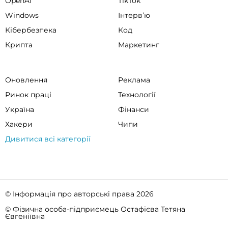
OpenAI
TikTok
Windows
Інтервʼю
Кібербезпека
Код
Крипта
Маркетинг
Оновлення
Реклама
Ринок праці
Технології
Україна
Фінанси
Хакери
Чипи
Дивитися всі категорії
© Інформація про авторські права 2026
© Фізична особа-підприємець Остафієва Тетяна
Євгеніївна