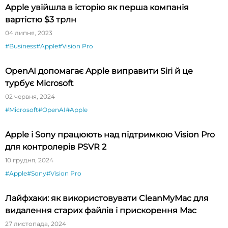
Apple увійшла в історію як перша компанія
вартістю $3 трлн
04 липня, 2023
#Business
#Apple
#Vision Pro
OpenAI допомагає Apple виправити Siri й це
турбує Microsoft
02 червня, 2024
#Microsoft
#OpenAI
#Apple
Apple і Sony працюють над підтримкою Vision Pro
для контролерів PSVR 2
10 грудня, 2024
#Apple
#Sony
#Vision Pro
Лайфхаки: як використовувати CleanMyMac для
видалення старих файлів і прискорення Mac
27 листопада, 2024