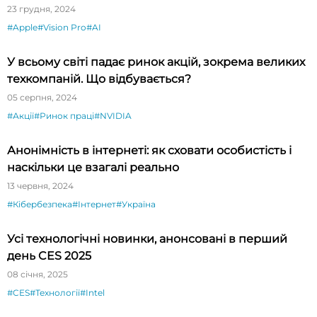
23 грудня, 2024
#Apple
#Vision Pro
#AI
У всьому світі падає ринок акцій, зокрема великих
техкомпаній. Що відбувається?
05 серпня, 2024
#Акції
#Ринок праці
#NVIDIA
Анонімність в інтернеті: як сховати особистість і
наскільки це взагалі реально
13 червня, 2024
#Кібербезпека
#Інтернет
#Україна
Усі технологічні новинки, анонсовані в перший
день CES 2025
08 січня, 2025
#CES
#Технології
#Intel