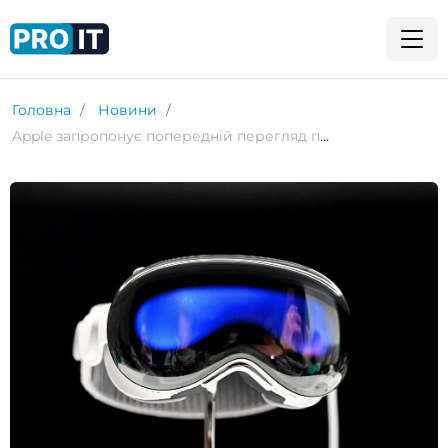
Головна
Новини
Apple запропонує попередній перегляд пристроїв перед покупкою через гарнітуру AR