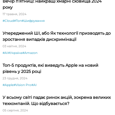
Вечір п’ятниці: найкращі хмарні сховища 2024
року
17 травня, 2024
#Cloud
#Топ
#Шифрування
Упереджений ШІ, або Як технології призводять до
зростання випадків дискримінації
03 квітня, 2024
#AI
#Україна
#Amazon
Топ-5 продуктів, які виведуть Apple на новий
рівень у 2025 році
23 грудня, 2024
#Apple
#Vision Pro
#AI
У всьому світі падає ринок акцій, зокрема великих
техкомпаній. Що відбувається?
05 серпня, 2024