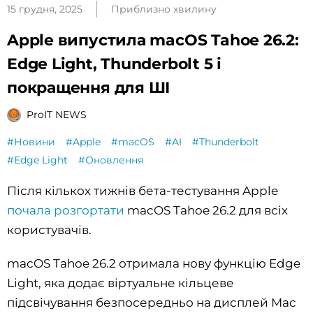
15 грудня, 2025
Приблизно хвилину
Apple випустила macOS Tahoe 26.2:
Edge Light, Thunderbolt 5 і
покращення для ШІ
ProIT NEWS
#Новини
#Apple
#macOS
#AI
#Thunderbolt
#Edge Light
#Оновлення
Після кількох тижнів бета-тестування Apple
почала розгортати
macOS Tahoe 26.2 для всіх
користувачів.
macOS Tahoe 26.2 отримала нову функцію Edge
Light, яка додає віртуальне кільцеве
підсвічування безпосередньо на дисплей Mac