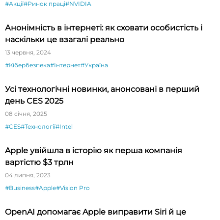
#Акції
#Ринок праці
#NVIDIA
Анонімність в інтернеті: як сховати особистість і
наскільки це взагалі реально
13 червня, 2024
#Кібербезпека
#Інтернет
#Україна
Усі технологічні новинки, анонсовані в перший
день CES 2025
08 січня, 2025
#CES
#Технології
#Intel
Apple увійшла в історію як перша компанія
вартістю $3 трлн
04 липня, 2023
#Business
#Apple
#Vision Pro
OpenAI допомагає Apple виправити Siri й це