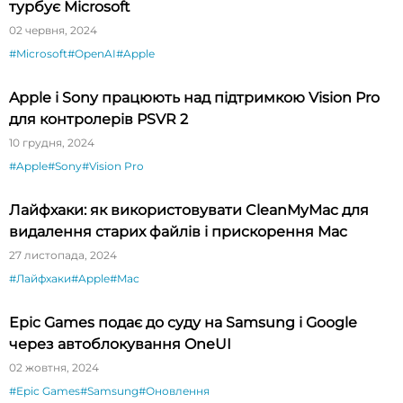
турбує Microsoft
02 червня, 2024
#Microsoft
#OpenAI
#Apple
Apple і Sony працюють над підтримкою Vision Pro
для контролерів PSVR 2
10 грудня, 2024
#Apple
#Sony
#Vision Pro
Лайфхаки: як використовувати CleanMyMac для
видалення старих файлів і прискорення Mac
27 листопада, 2024
#Лайфхаки
#Apple
#Mac
Epic Games подає до суду на Samsung і Google
через автоблокування OneUI
02 жовтня, 2024
#Epic Games
#Samsung
#Оновлення