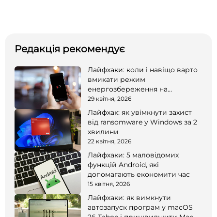
Редакція рекомендує
Лайфхаки: коли і навіщо варто
вмикати режим
енергозбереження на
смартфоні
29 квітня, 2026
Лайфхак: як увімкнути захист
від ransomware у Windows за 2
хвилини
22 квітня, 2026
Лайфхаки: 5 маловідомих
функцій Android, які
допомагають економити час
15 квітня, 2026
Лайфхаки: як вимкнути
автозапуск програм у macOS
26 Tahoe і пришвидшити Mac