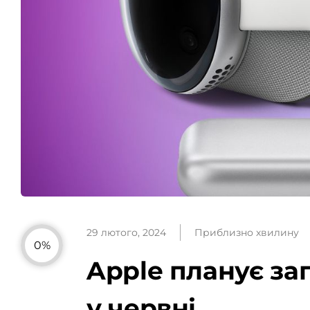
29 лютого, 2024
Приблизно хвилину
0%
Apple планує за
у червні