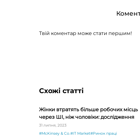
Комент
Твій коментар може стати першим!
Схожі статті
Жінки втратять більше робочих місць
через ШІ, ніж чоловіки: дослідження
31 липня, 2023
#McKinsey & Co.
#IT Market
#Ринок праці