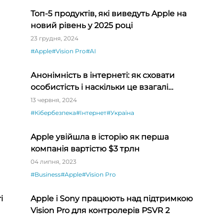
Топ-5 продуктів, які виведуть Apple на
новий рівень у 2025 році
23 грудня, 2024
#Apple
#Vision Pro
#AI
Анонімність в інтернеті: як сховати
особистість і наскільки це взагалі
реально
13 червня, 2024
#Кібербезпека
#Інтернет
#Україна
Apple увійшла в історію як перша
компанія вартістю $3 трлн
04 липня, 2023
#Business
#Apple
#Vision Pro
i
Apple і Sony працюють над підтримкою
Vision Pro для контролерів PSVR 2