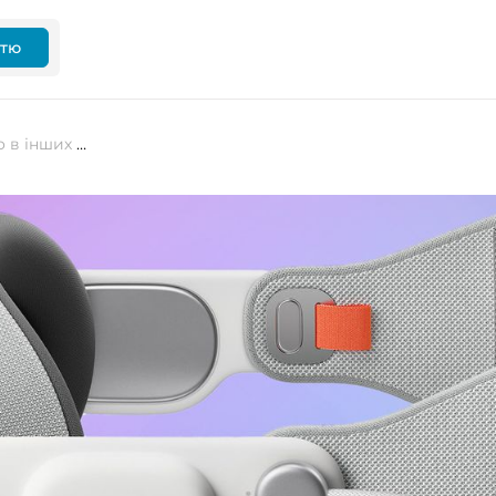
ттю
Apple планує запустити Vision Pro в інших країнах до WWDC у червні