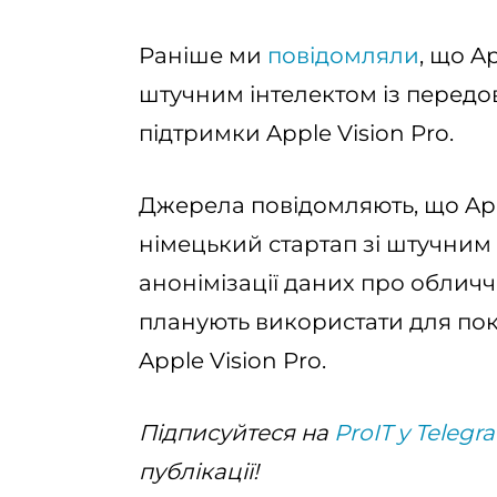
Раніше ми
повідомляли
, що A
штучним інтелектом із передо
підтримки Apple Vision Pro.
Джерела повідомляють, що Appl
німецький стартап зі штучним 
анонімізації даних про облич
планують використати для по
Apple Vision Pro.
Підписуйтеся на
ProIT у Telegr
публікації!