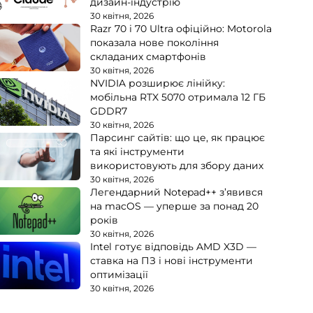
дизайн-індустрію
30 квітня, 2026
Razr 70 і 70 Ultra офіційно: Motorola
показала нове покоління
складаних смартфонів
30 квітня, 2026
NVIDIA розширює лінійку:
мобільна RTX 5070 отримала 12 ГБ
GDDR7
30 квітня, 2026
Парсинг сайтів: що це, як працює
та які інструменти
використовують для збору даних
30 квітня, 2026
Легендарний Notepad++ з’явився
на macOS — уперше за понад 20
років
30 квітня, 2026
Intel готує відповідь AMD X3D —
ставка на ПЗ і нові інструменти
оптимізації
30 квітня, 2026