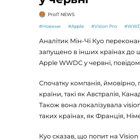
ProIT NEWS
#Новини
#Apple
#Vision Pro
#WW
Аналітик Мін-Чі Куо переконан
запущено в інших країнах до 
Apple WWDC у червні, повідо
Спочатку компанія, ймовірно, 
країни, такі як Австралія, Кан
Також вона локалізувала visio
таких країнах, як Франція, Німе
Куо сказав, що попит на Vision