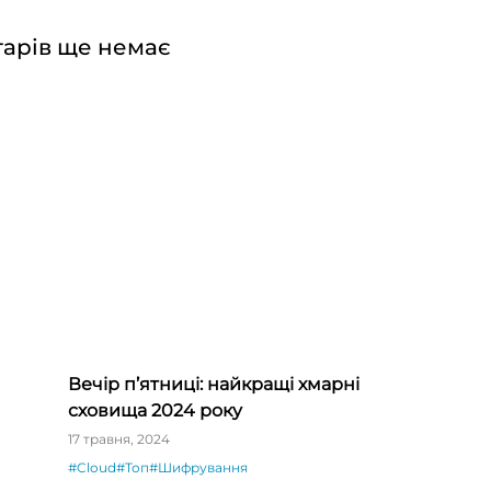
арів ще немає
Вечір п’ятниці: найкращі хмарні
сховища 2024 року
17 травня, 2024
#Cloud
#Топ
#Шифрування