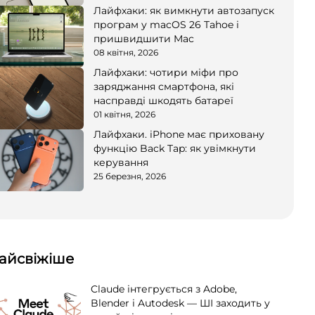
Лайфхаки: як вимкнути автозапуск
програм у macOS 26 Tahoe і
пришвидшити Mac
08 квітня, 2026
Лайфхаки: чотири міфи про
заряджання смартфона, які
насправді шкодять батареї
01 квітня, 2026
Лайфхаки. iPhone має приховану
функцію Back Tap: як увімкнути
керування
25 березня, 2026
айсвіжіше
Claude інтегрується з Adobe,
Blender і Autodesk — ШІ заходить у