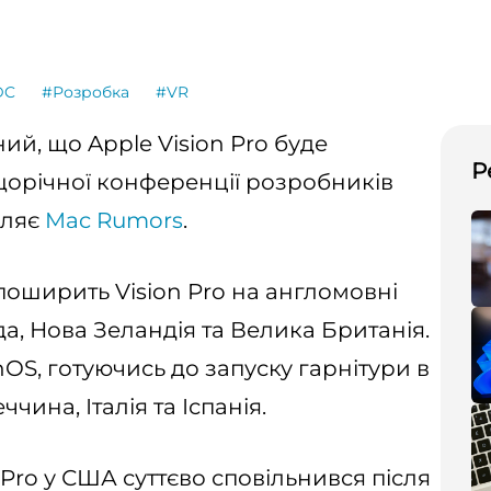
DC
#Розробка
#VR
ий, що Apple Vision Pro буде
Р
щорічної конференції розробників
мляє
Mac Rumors
.
поширить Vision Pro на англомовні
ада, Нова Зеландія та Велика Британія.
nOS, готуючись до запуску гарнітури в
ччина, Італія та Іспанія.
 Pro у США суттєво сповільнився після