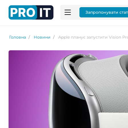
Запропонувати ста
Головна
Новини