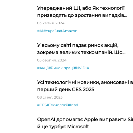
Упереджений ШІ, або Як технології
призводять до зростання випадків
дискримінації
03 квітня, 2024
#AI
#Україна
#Amazon
У всьому світі падає ринок акцій,
зокрема великих техкомпаній. Що
відбувається?
05 серпня, 2024
#Акції
#Ринок праці
#NVIDIA
Усі технологічні новинки, анонсовані в
перший день CES 2025
08 січня, 2025
#CES
#Технології
#Intel
OpenAI допомагає Apple виправити Sir
й це турбує Microsoft