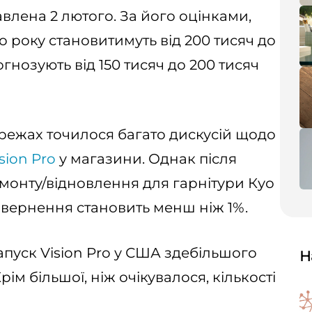
влена ​​2 лютого. За його оцінками,
 року становитимуть від 200 тисяч до
гнозують від 150 тисяч до 200 тисяч
ережах точилося багато дискусій щодо
sion Pro
у магазини. Однак після
емонту/відновлення для гарнітури Куо
овернення становить менш ніж 1%.
апуск Vision Pro у США здебільшого
Н
рім більшої, ніж очікувалося, кількості