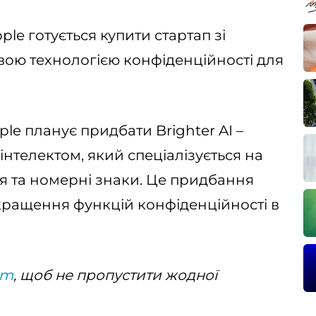
pple готується купити стартап зі
вою технологією конфіденційності для
e планує придбати Brighter AI –
інтелектом, який спеціалізується на
чя та номерні знаки. Це придбання
кращення функцій конфіденційності в
am
, щоб не пропустити жодної