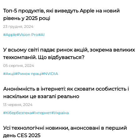
Топ-5 продуктів, які виведуть Apple на новий
рівень у 2025 році
23 грудня, 2024
#Apple
#Vision Pro
#AI
У всьому світі падає ринок акцій, зокрема великих
техкомпаній. Що відбувається?
05 серпня, 2024
#Акції
#Ринок праці
#NVIDIA
Анонімність в інтернеті: як сховати особистість і
наскільки це взагалі реально
13 червня, 2024
#Кібербезпека
#Інтернет
#Україна
Усі технологічні новинки, анонсовані в перший
день CES 2025