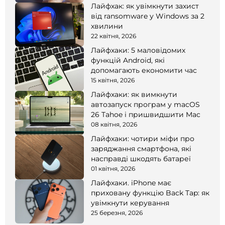
Лайфхак: як увімкнути захист
від ransomware у Windows за 2
хвилини
22 квітня, 2026
Лайфхаки: 5 маловідомих
функцій Android, які
допомагають економити час
15 квітня, 2026
Лайфхаки: як вимкнути
автозапуск програм у macOS
26 Tahoe і пришвидшити Mac
08 квітня, 2026
Лайфхаки: чотири міфи про
заряджання смартфона, які
насправді шкодять батареї
01 квітня, 2026
Лайфхаки. iPhone має
приховану функцію Back Tap: як
увімкнути керування
25 березня, 2026