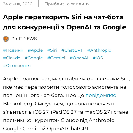
24 січня, 2026
Приблизно хвилину
Apple перетворить Siri на чат-бота
для конкуренції з OpenAI та Google
ProIT NEWS
#Новини
#Apple
#Siri
#ChatGPT
#Anthropic
#Claude
#Google
#Gemini
#OpenAI
#iOS
#Оновлення
Apple працює над масштабним оновленням Siri,
яке має перетворити голосового асистента на
повноцінного чат-бота. Про це
повідомляє
Bloomberg. Очікується, що нова версія Siri
з’явиться в iOS 27, iPadOS 27 та macOS 27 і стане
прямим конкурентом Claude від Anthropic,
Google Gemini й OpenAI ChatGPT.