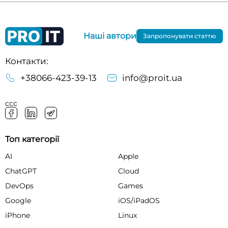
Наші автори
Запропонувати статтю
Контакти:
+38066-423-39-13
info@proit.ua
ссс
Топ категорії
AI
Apple
ChatGPT
Cloud
DevOps
Games
Google
iOS/iPadOS
iPhone
Linux