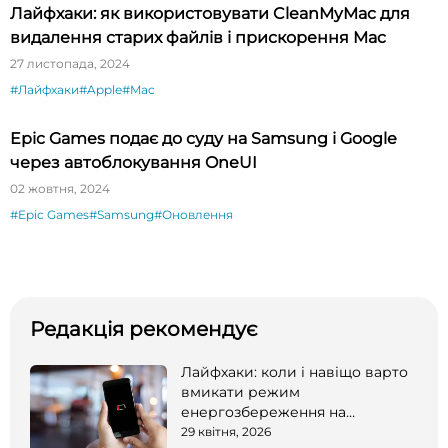
Лайфхаки: як використовувати CleanMyMac для
видалення старих файлів і прискорення Mac
27 листопада, 2024
#Лайфхаки
#Apple
#Mac
Epic Games подає до суду на Samsung і Google
через автоблокування OneUI
02 жовтня, 2024
#Epic Games
#Samsung
#Оновлення
Редакція рекомендує
Лайфхаки: коли і навіщо варто
вмикати режим
енергозбереження на
смартфоні
29 квітня, 2026