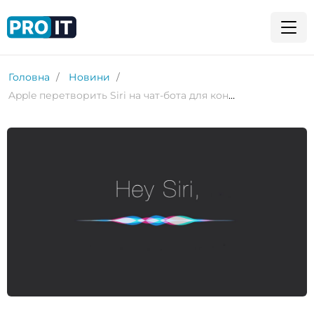
Головна
Новини
Apple перетворить Siri на чат-бота для конкуренції з OpenAI та Google