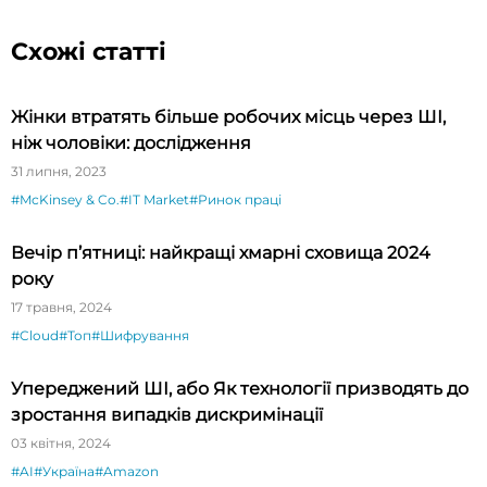
Схожі статті
Жінки втратять більше робочих місць через ШІ,
ніж чоловіки: дослідження
31 липня, 2023
#McKinsey & Co.
#IT Market
#Ринок праці
Вечір п’ятниці: найкращі хмарні сховища 2024
року
17 травня, 2024
#Cloud
#Топ
#Шифрування
Упереджений ШІ, або Як технології призводять до
зростання випадків дискримінації
03 квітня, 2024
#AI
#Україна
#Amazon