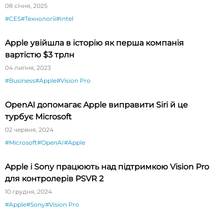
08 січня, 2025
#CES
#Технології
#Intel
Apple увійшла в історію як перша компанія
вартістю $3 трлн
04 липня, 2023
#Business
#Apple
#Vision Pro
OpenAI допомагає Apple виправити Siri й це
турбує Microsoft
02 червня, 2024
#Microsoft
#OpenAI
#Apple
Apple і Sony працюють над підтримкою Vision Pro
для контролерів PSVR 2
10 грудня, 2024
#Apple
#Sony
#Vision Pro