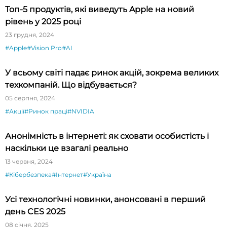
Топ-5 продуктів, які виведуть Apple на новий
рівень у 2025 році
23 грудня, 2024
#Apple
#Vision Pro
#AI
У всьому світі падає ринок акцій, зокрема великих
техкомпаній. Що відбувається?
05 серпня, 2024
#Акції
#Ринок праці
#NVIDIA
Анонімність в інтернеті: як сховати особистість і
наскільки це взагалі реально
13 червня, 2024
#Кібербезпека
#Інтернет
#Україна
Усі технологічні новинки, анонсовані в перший
день CES 2025
08 січня, 2025