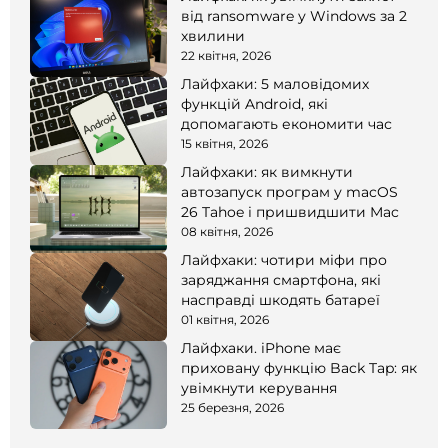
від ransomware у Windows за 2
хвилини
22 квітня, 2026
Лайфхаки: 5 маловідомих
функцій Android, які
допомагають економити час
15 квітня, 2026
Лайфхаки: як вимкнути
автозапуск програм у macOS
26 Tahoe і пришвидшити Mac
08 квітня, 2026
Лайфхаки: чотири міфи про
заряджання смартфона, які
насправді шкодять батареї
01 квітня, 2026
Лайфхаки. iPhone має
приховану функцію Back Tap: як
увімкнути керування
25 березня, 2026