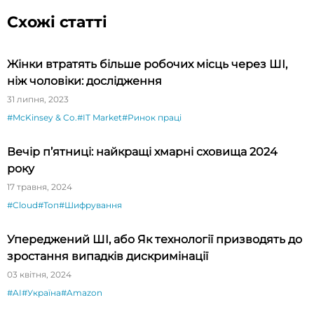
Схожі статті
Жінки втратять більше робочих місць через ШІ,
ніж чоловіки: дослідження
31 липня, 2023
#McKinsey & Co.
#IT Market
#Ринок праці
Вечір п’ятниці: найкращі хмарні сховища 2024
року
17 травня, 2024
#Cloud
#Топ
#Шифрування
Упереджений ШІ, або Як технології призводять до
зростання випадків дискримінації
03 квітня, 2024
#AI
#Україна
#Amazon