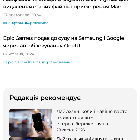
видалення старих файлів і прискорення Mac
27 листопада, 2024
#Лайфхаки
#Apple
#Mac
Epic Games подає до суду на Samsung і Google
через автоблокування OneUI
02 жовтня, 2024
#Epic Games
#Samsung
#Оновлення
Редакція рекомендує
Лайфхаки: коли і навіщо варто
вмикати режим
енергозбереження на
смартфоні
29 квітня, 2026
Лайфхак: як увімкнути захист