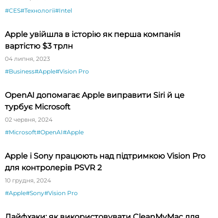
#CES
#Технології
#Intel
Apple увійшла в історію як перша компанія
вартістю $3 трлн
04 липня, 2023
#Business
#Apple
#Vision Pro
OpenAI допомагає Apple виправити Siri й це
турбує Microsoft
02 червня, 2024
#Microsoft
#OpenAI
#Apple
Apple і Sony працюють над підтримкою Vision Pro
для контролерів PSVR 2
10 грудня, 2024
#Apple
#Sony
#Vision Pro
Лайфхаки: як використовувати CleanMyMac для