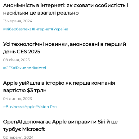
Анонімність в інтернеті: як сховати особистість і
наскільки це взагалі реально
13 червня, 2024
#Кібербезпека
#Інтернет
#Україна
Усі технологічні новинки, анонсовані в перший
день CES 2025
08 січня, 2025
#CES
#Технології
#Intel
Apple увійшла в історію як перша компанія
вартістю $3 трлн
04 липня, 2023
#Business
#Apple
#Vision Pro
OpenAI допомагає Apple виправити Siri й це
турбує Microsoft
02 червня, 2024