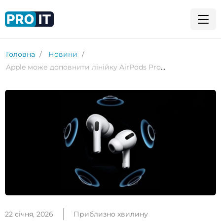
Головна
Новини
Apple може доповнити лінійку AirPods Pro преміальною моделлю
22 січня, 2026
Приблизно хвилину