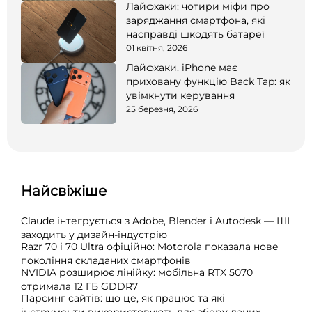
Лайфхаки: чотири міфи про
заряджання смартфона, які
насправді шкодять батареї
01 квітня, 2026
Лайфхаки. iPhone має
приховану функцію Back Tap: як
увімкнути керування
25 березня, 2026
Найсвіжіше
Claude інтегрується з Adobe, Blender і Autodesk — ШІ
заходить у дизайн-індустрію
Razr 70 і 70 Ultra офіційно: Motorola показала нове
покоління складаних смартфонів
NVIDIA розширює лінійку: мобільна RTX 5070
отримала 12 ГБ GDDR7
Парсинг сайтів: що це, як працює та які
інструменти використовують для збору даних