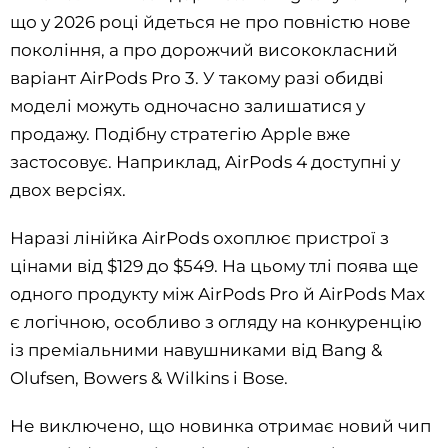
що у 2026 році йдеться не про повністю нове
покоління, а про дорожчий висококласний
варіант AirPods Pro 3. У такому разі обидві
моделі можуть одночасно залишатися у
продажу. Подібну стратегію Apple вже
застосовує. Наприклад, AirPods 4 доступні у
двох версіях.
Наразі лінійка AirPods охоплює пристрої з
цінами від $129 до $549. На цьому тлі поява ще
одного продукту між AirPods Pro й AirPods Max
є логічною, особливо з огляду на конкуренцію
із преміальними навушниками від Bang &
Olufsen, Bowers & Wilkins і Bose.
Не виключено, що новинка отримає новий чип