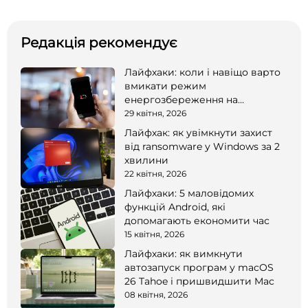
Редакція рекомендує
Лайфхаки: коли і навіщо варто
вмикати режим
енергозбереження на
смартфоні
29 квітня, 2026
Лайфхак: як увімкнути захист
від ransomware у Windows за 2
хвилини
22 квітня, 2026
Лайфхаки: 5 маловідомих
функцій Android, які
допомагають економити час
15 квітня, 2026
Лайфхаки: як вимкнути
автозапуск програм у macOS
26 Tahoe і пришвидшити Mac
08 квітня, 2026