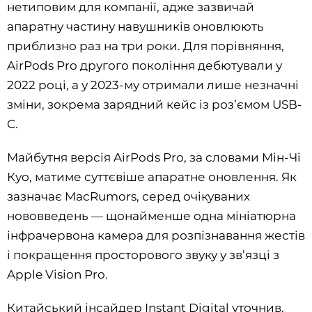
нетиповим для компанії, адже зазвичай
апаратну частину навушників оновлюють
приблизно раз на три роки. Для порівняння,
AirPods Pro другого покоління дебютували у
2022 році, а у 2023-му отримали лише незначні
зміни, зокрема зарядний кейс із роз’ємом USB-
C.
Майбутня версія AirPods Pro, за словами Мін-Чі
Куо, матиме суттєвіше апаратне оновлення. Як
зазначає MacRumors, серед очікуваних
нововведень — щонайменше одна мініатюрна
інфрачервона камера для розпізнавання жестів
і покращення просторового звуку у зв’язці з
Apple Vision Pro.
Китайський інсайдер Instant Digital уточнив,