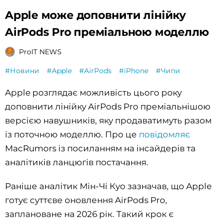
Apple може доповнити лінійку
AirPods Pro преміальною моделлю
ProIT NEWS
#Новини
#Apple
#AirPods
#iPhone
#Чипи
Apple розглядає можливість цього року
доповнити лінійку AirPods Pro преміальнішою
версією навушників, яку продаватимуть разом
із поточною моделлю. Про це
повідомляє
MacRumors із посиланням на інсайдерів та
аналітиків ланцюгів постачання.
Раніше аналітик Мін-Чі Куо зазначав, що Apple
готує суттєве оновлення AirPods Pro,
заплановане на 2026 рік. Такий крок є