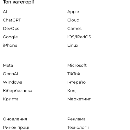
Топ категорії
AI
Apple
ChatGPT
Cloud
DevOps
Games
Google
iOS/iPadOS
iPhone
Linux
Meta
Microsoft
OpenAI
TikTok
Windows
Інтервʼю
Кібербезпека
Код
Крипта
Маркетинг
Оновлення
Реклама
Ринок праці
Технології