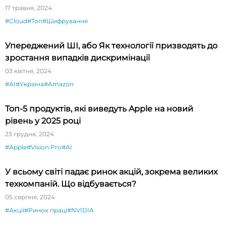
17 травня, 2024
#Cloud
#Топ
#Шифрування
Упереджений ШІ, або Як технології призводять до
зростання випадків дискримінації
03 квітня, 2024
#AI
#Україна
#Amazon
Топ-5 продуктів, які виведуть Apple на новий
рівень у 2025 році
23 грудня, 2024
#Apple
#Vision Pro
#AI
У всьому світі падає ринок акцій, зокрема великих
техкомпаній. Що відбувається?
05 серпня, 2024
#Акції
#Ринок праці
#NVIDIA