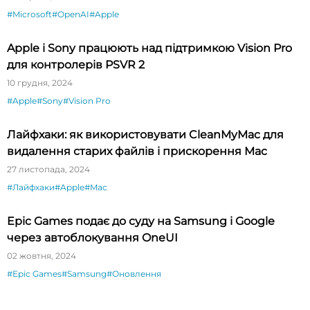
#Microsoft
#OpenAI
#Apple
Apple і Sony працюють над підтримкою Vision Pro
для контролерів PSVR 2
10 грудня, 2024
#Apple
#Sony
#Vision Pro
Лайфхаки: як використовувати CleanMyMac для
видалення старих файлів і прискорення Mac
27 листопада, 2024
#Лайфхаки
#Apple
#Mac
Epic Games подає до суду на Samsung і Google
через автоблокування OneUI
02 жовтня, 2024
#Epic Games
#Samsung
#Оновлення