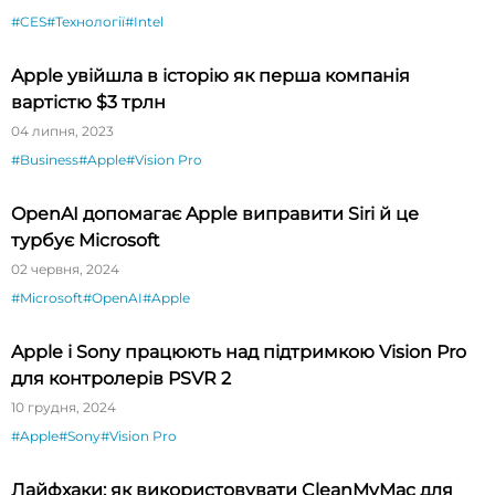
#CES
#Технології
#Intel
Apple увійшла в історію як перша компанія
вартістю $3 трлн
04 липня, 2023
#Business
#Apple
#Vision Pro
OpenAI допомагає Apple виправити Siri й це
турбує Microsoft
02 червня, 2024
#Microsoft
#OpenAI
#Apple
Apple і Sony працюють над підтримкою Vision Pro
для контролерів PSVR 2
10 грудня, 2024
#Apple
#Sony
#Vision Pro
Лайфхаки: як використовувати CleanMyMac для