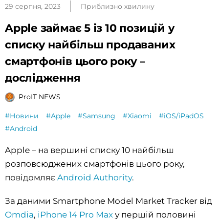
29 серпня, 2023
Приблизно хвилину
Apple займає 5 із 10 позицій у
списку найбільш продаваних
смартфонів цього року –
дослідження
ProIT NEWS
#Новини
#Apple
#Samsung
#Xiaomi
#iOS/iPadOS
#Android
Apple – на вершині списку 10 найбільш
розповсюджених смартфонів цього року,
повідомляє
Android Authority
.
За даними Smartphone Model Market Tracker від
Omdia
,
iPhone 14 Pro Max
у першій половині