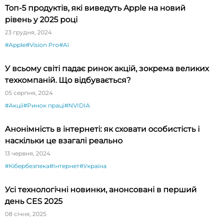
Топ-5 продуктів, які виведуть Apple на новий
рівень у 2025 році
23 грудня, 2024
#Apple
#Vision Pro
#AI
У всьому світі падає ринок акцій, зокрема великих
техкомпаній. Що відбувається?
05 серпня, 2024
#Акції
#Ринок праці
#NVIDIA
Анонімність в інтернеті: як сховати особистість і
наскільки це взагалі реально
13 червня, 2024
#Кібербезпека
#Інтернет
#Україна
Усі технологічні новинки, анонсовані в перший
день CES 2025
08 січня, 2025