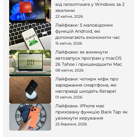
від ransomware у Windows за 2
хвилини
22 квітня, 2026
Лайфхаки: 5 маловідомих
функцій Android, які
допомагають економити час
15 квітня, 2026
Лайфхаки: як вимкнути
автозапуск програм у macOS
26 Tahoe і пришвидшити Mac
08 квітня, 2026
Лайфхаки: чотири міфи про
заряджання смартфона, які
насправді шкодять батареї
01 квітня, 2026
Лайфхаки. iPhone має
приховану функцію Back Tap: як
увімкнути керування
25 березня, 2026