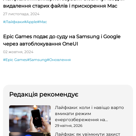
видалення старих файлів і прискорення Mac
27 листопада, 2024
#Лайфхаки
#Apple
#Mac
Epic Games подає до суду на Samsung і Google
через автоблокування OneUI
02 жовтня, 2024
#Epic Games
#Samsung
#Оновлення
Редакція рекомендує
Лайфхаки: коли і навіщо варто
вмикати режим
енергозбереження на
смартфоні
29 квітня, 2026
Лайфхак: як увімкнути захист