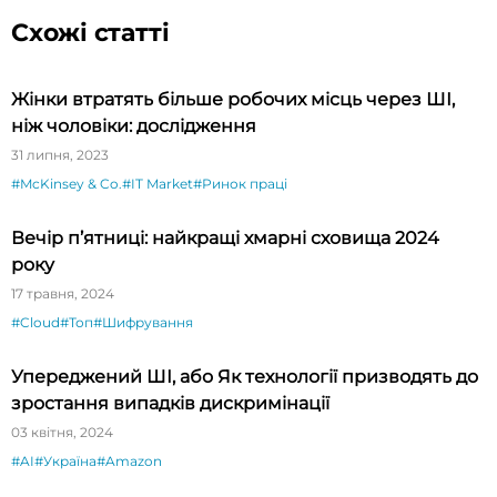
Схожі статті
Жінки втратять більше робочих місць через ШІ,
ніж чоловіки: дослідження
31 липня, 2023
#McKinsey & Co.
#IT Market
#Ринок праці
Вечір п’ятниці: найкращі хмарні сховища 2024
року
17 травня, 2024
#Cloud
#Топ
#Шифрування
Упереджений ШІ, або Як технології призводять до
зростання випадків дискримінації
03 квітня, 2024
#AI
#Україна
#Amazon