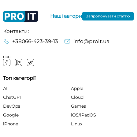
Наші автори
Запропонувати статтю
Контакти:
+38066-423-39-13
info@proit.ua
ссс
Топ категорії
AI
Apple
ChatGPT
Cloud
DevOps
Games
Google
iOS/iPadOS
iPhone
Linux