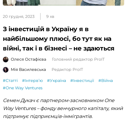
20 грудня, 2023
9 хв
З інвестицій в Україну я в
найбільшому плюсі, бо тут як на
війні, так і в бізнесі – не здаються
Олеся Остафієва
Головний редактор ProIT
Мія Василевська
Редактор ProIT
#Статті
#Інтервʼю
#Україна
#Інвестиції
#Війна
#One Way Ventures
Семен Дукач є партнером-засновником One
Way Ventures – фонду венчурного капіталу, який
підтримує підприємців-іммігрантів.