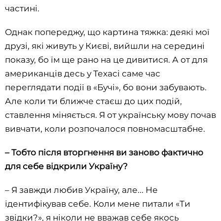
частині.
Однак попереджу, що картина тяжка: деякі мої
друзі, які живуть у Києві, вийшли на середині
показу, бо їм ще рано на це дивитися. А от для
американців десь у Техасі саме час
переглядати події в «Бучі», бо вони забувають.
Але коли ти ближче стаєш до цих подій,
ставлення міняється. Я от українську мову почав
вивчати, коли розпочалося повномасштабне.
– Тобто після вторгнення ви заново фактично
для себе відкрили Україну?
– Я завжди любив Україну, але... Не
ідентифікував себе. Коли мене питали «Ти
звідки?», я ніколи не вважав себе якось