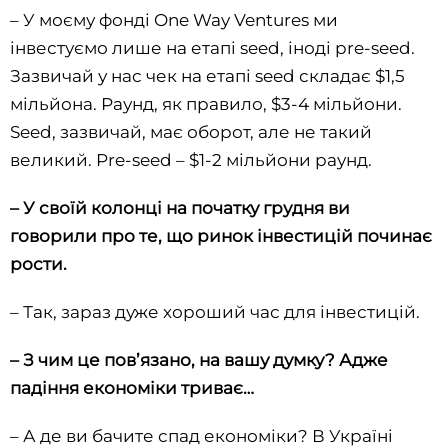
– У моєму фонді One Way Ventures ми
інвестуємо лише на етапі seed, іноді pre-seed.
Зазвичай у нас чек на етапі seed складає $1,5
мільйона. Раунд, як правило, $3-4 мільйони.
Seed, зазвичай, має оборот, але не такий
великий. Pre-seed – $1-2 мільйони раунд.
– У своїй колонці на початку грудня ви
говорили про те, що ринок інвестицій починає
рости.
– Так, зараз дуже хороший час для інвестицій.
– З чим це пов’язано, на вашу думку? Адже
падіння економіки триває…
– А де ви бачите спад економіки? В Україні