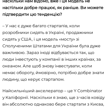
наскільки нам відомо, вже і ця модель не
настільки добре працює, як раніше. Ви можете
підтвердити цю тенденцію?
– У нас є дуже багато стартапів, коли
розробники сидять в Україні, продажники
сидять у США, і ця модель «мосту» зі
Сполученими Штатами для України була дуже
важливою. Зараз іноді відбувається так, що
люди інвестують у компанії в інших країнах, за
океаном. Але щоб знову інвестувати, коли
немає обороту, ймовірно, потрібно добре знати
людину, що керує стартапом.
Найсильніший акселератор – це Y Combinator
у Каліфорнії. Наскільки я знаю, ще з часів ковіду
він абсолютно однаково бере стартапи з Києва,