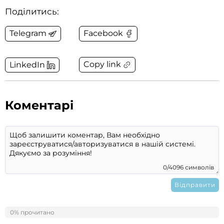
Поділитись:
Telegram
Facebook
Copy link
LinkedIn
Коментарі
0/4096 символів
0% прочитано
0%
Коментарів ще немає