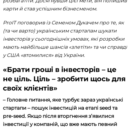
розбагатіти. Досягнувши цієї мети, він полишив
карти й став успішним бізнесменом.
ProIT поговорив із Семеном Дукачем про те, як
(та чи варто) українським стартапам шукати
інвесторів у сьогоднішніх умовах, які розробки
мають найбільше шансів «злетіти» та чи справді
у США «втомилися» від України.
«Брати гроші в інвесторів – це
не ціль. Ціль – зробити щось для
своїх клієнтів»
– Головне питання, яке турбує зараз українські
стартапи – пошук інвестицій на етапі seed та
pre-seed. Якщо після вторгнення з’явилися
інвестиції у компаній, що вже мають певний