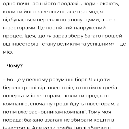
одно починаєш його продажі. Люди чекають,
коли ти його завершиш, але взаємодія
відбувається переважно з покупцями, а не з
інвесторами. Це постійний напружений
процес. Ідея, що «я зараз зберу багато грошей
від інвесторів і стану великим та успішним» – це
міф.
– Чому?
– Бо це у певному розумінні борг. Якщо ти
береш гроші від інвесторів, то потім їх треба
повертати інвесторам. І коли ти продаєш
компанію, спочатку гроші йдуть інвесторам, а
потім вже засновникам компанії. Тому моя
порада: бажано взагалі не збирати кошти в
інвесторів. Але коли треба, іноді збираєш.