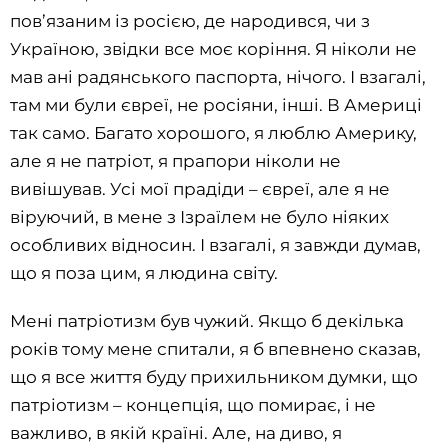
пов’язаним із росією, де народився, чи з
Україною, звідки все моє коріння. Я ніколи не
мав ані радянського паспорта, нічого. І взагалі,
там ми були євреї, не росіяни, інші. В Америці
так само. Багато хорошого, я люблю Америку,
але я не патріот, я прапори ніколи не
вивішував. Усі мої прадіди – євреї, але я не
віруючий, в мене з Ізраїлем не було ніяких
особливих відносин. І взагалі, я завжди думав,
що я поза цим, я людина світу.
Мені патріотизм був чужий. Якщо б декілька
років тому мене спитали, я б впевнено сказав,
що я все життя буду прихильником думки, що
патріотизм – концепція, що помирає, і не
важливо, в якій країні. Але, на диво, я