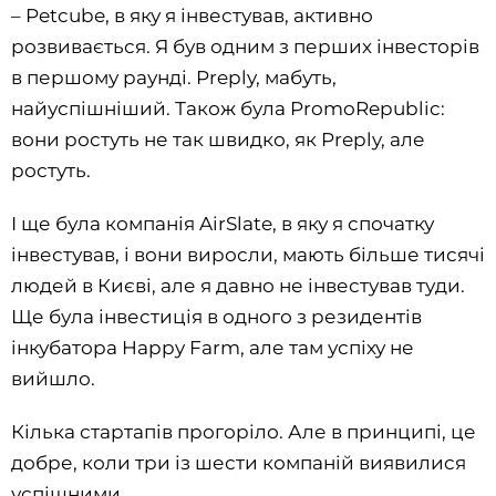
– Petcube, в яку я інвестував, активно
розвивається. Я був одним з перших інвесторів
в першому раунді. Preply, мабуть,
найуспішніший. Також була PromoRepublic:
вони ростуть не так швидко, як Preply, але
ростуть.
І ще була компанія AirSlate, в яку я спочатку
інвестував, і вони виросли, мають більше тисячі
людей в Києві, але я давно не інвестував туди.
Ще була інвестиція в одного з резидентів
інкубатора Happy Farm, але там успіху не
вийшло.
Кілька стартапів прогоріло. Але в принципі, це
добре, коли три із шести компаній виявилися
успішними.