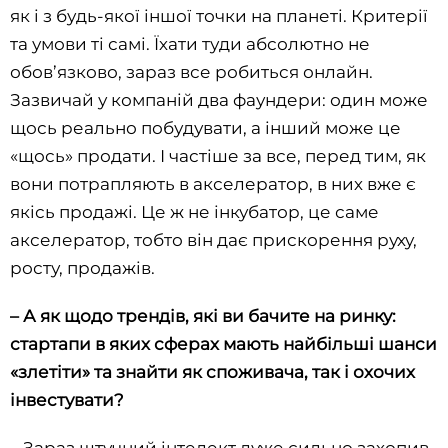
як і з будь-якої іншої точки на планеті. Критерії
та умови ті самі. Їхати туди абсолютно не
обов’язково, зараз все робиться онлайн.
Зазвичай у компаній два фаундери: один може
щось реально побудувати, а інший може це
«щось» продати. І частіше за все, перед тим, як
вони потрапляють в акселератор, в них вже є
якісь продажі. Це ж не інкубатор, це саме
акселератор, тобто він дає прискорення руху,
росту, продажів.
– А як щодо трендів, які ви бачите на ринку:
стартапи в яких сферах мають найбільші шанси
«злетіти» та знайти як споживача, так і охочих
інвестувати?
– Зараз штучний інтелект дуже сильно захопив