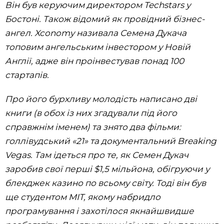
Він був керуючим директором Techstars у
Бостоні. Також відомий як провідний бізнес-
ангел. Xconomy називала Семена Дукача
топовим ангельським інвестором у Новій
Англії, адже він проінвестував понад 100
стартапів.
Про його бурхливу молодість написано дві
книги (в обох із них згадували під його
справжнім іменем) та знято два фільми:
голлівудський «21» та документальний Breaking
Vegas. Там ідеться про те, як Семен Дукач
заробив свої перші $1,5 мільйона, обігруючи у
блекджек казино по всьому світу. Тоді він був
ще студентом MIT, якому набридло
програмування і захотілося якнайшвидше