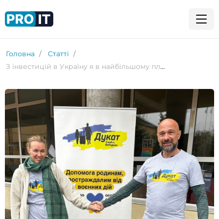
Головна
Статті
З інвестицій в Україну я в найбільшому плюсі, бо тут як на війні, так і в бізнесі – не здаються