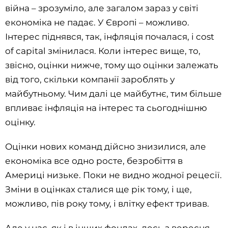
війна – зрозуміло, але загалом зараз у світі
економіка не падає. У Європі – можливо.
Інтерес піднявся, так, інфляція почалася, і cost
of capital змінилася. Коли інтерес вище, то,
звісно, оцінки нижче, тому що оцінки залежать
від того, скільки компанії зароблять у
майбутньому. Чим далі це майбутнє, тим більше
впливає інфляція на інтерес та сьогоднішню
оцінку.
Оцінки нових команд дійсно знизилися, але
економіка все одно росте, безробіття в
Америці низьке. Поки не видно жодної рецесії.
Зміни в оцінках сталися ще рік тому, і ще,
можливо, пів року тому, і влітку ефект тривав.
Але у нас, як і в інших фондах, десь з вересня