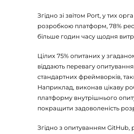
Згідно зі звітом Port, у тих орг
розробкою платформ, 78% рес
більше годин часу щодня витр
Цілих 75% опитаних у згадано
віддають перевагу опитування
стандартних фреймворків, таки
Наприклад, виконав цікаву ро
платформу внутрішнього опиту
покращити задоволеність роз
Згідно з опитуванням GitHub,