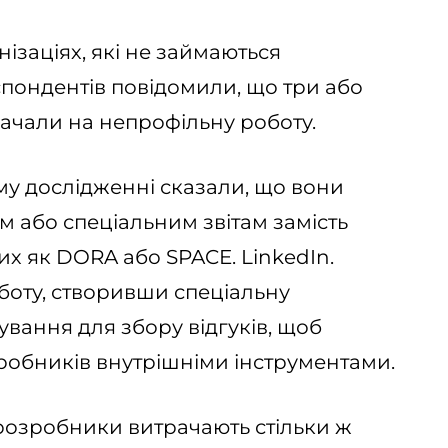
анізаціях, які не займаються
пондентів повідомили, що три або
ачали на непрофільну роботу.
му дослідженні сказали, що вони
м або спеціальним звітам замість
х як DORA або SPACE. LinkedIn.
боту, створивши спеціальну
вання для збору відгуків, щоб
робників внутрішніми інструментами.
 розробники витрачають стільки ж