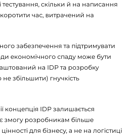
і тестування, скільки й на написання
 скоротити час, витрачений на
ого забезпечення та підтримувати
ріоди економічного спаду може бути
лаштований на IDP та розробку
 не збільшити) гнучкість
ії концепція IDP залишається
є змогу розробникам більше
інності для бізнесу, а не на логістиці