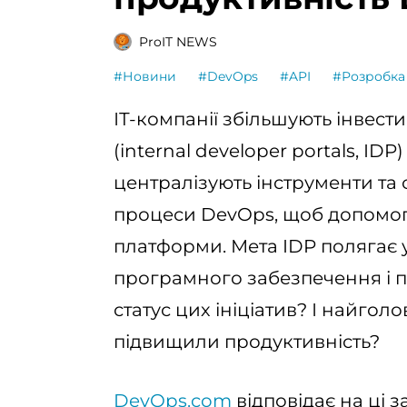
ProIT NEWS
#Новини
#DevOps
#API
#Розробка
ІТ-компанії збільшують інвест
(internal developer portals, ID
централізують інструменти та 
процеси DevOps, щоб допомогт
платформи. Мета IDP полягає у
програмного забезпечення і п
статус цих ініціатив? І найголо
підвищили продуктивність?
DevOps.com
відповідає на ці 