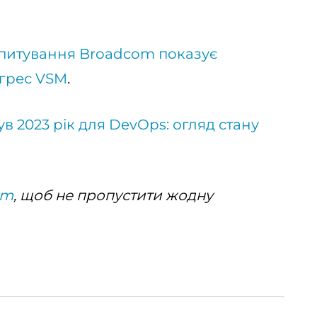
питування Broadcom показує
огрес VSM
.
в 2023 рік для DevOps: огляд стану
am
, щоб не пропустити жодну