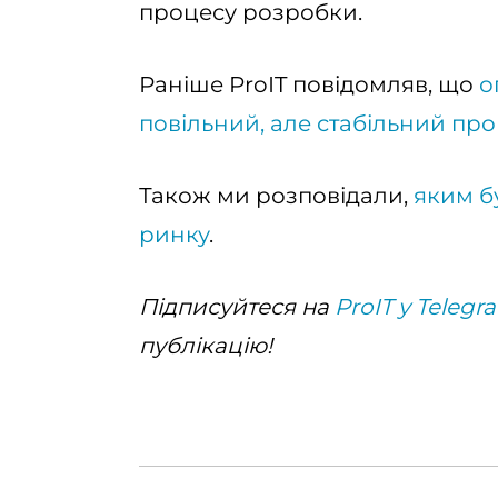
процесу розробки.
Раніше ProIT повідомляв, що
о
повільний, але стабільний пр
Також ми розповідали,
яким бу
ринку
.
Підписуйтеся на
ProIT у Telegr
публікацію!