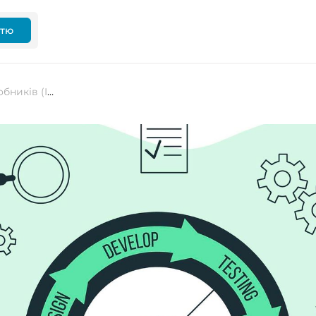
ттю
Вплив внутрішніх порталів розробників (IDP) на продуктивність DevOps