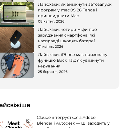
Лайфхаки: як вимкнути автозапуск
програм у macOS 26 Tahoe і
пришвидшити Mac
08 квітня, 2026
Лайфхаки: чотири міфи про
заряджання смартфона, які
насправді шкодять батареї
01 квітня, 2026
Лайфхаки. iPhone має приховану
функцію Back Tap: як увімкнути
керування
25 березня, 2026
айсвіжіше
Claude інтегрується з Adobe,
Blender і Autodesk — ШІ заходить у