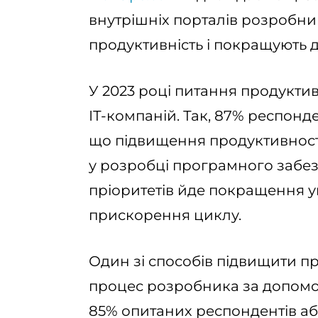
внутрішніх порталів розробникі
продуктивність і покращують д
У 2023 році питання продукти
ІТ-компаній. Так, 87% респонд
що підвищення продуктивності
у розробці програмного забез
пріоритетів йде покращення у
прискорення циклу.
Один зі способів підвищити п
процес розробника за допомог
85% опитаних респондентів а