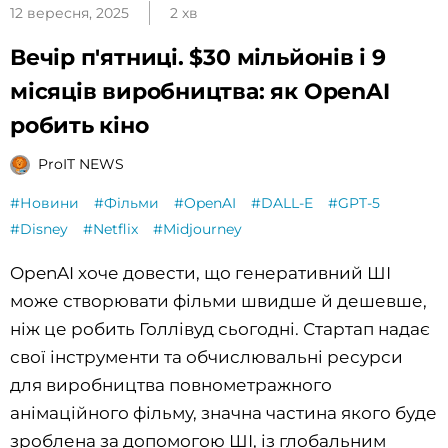
12 вересня, 2025
2 хв
Вечір п'ятниці. $30 мільйонів і 9
місяців виробництва: як OpenAI
робить кіно
ProIT NEWS
#Новини
#Фільми
#OpenAI
#DALL-E
#GPT-5
#Disney
#Netflix
#Midjourney
OpenAI хоче довести, що генеративний ШІ
може створювати фільми швидше й дешевше,
ніж це робить Голлівуд сьогодні. Стартап надає
свої інструменти та обчислювальні ресурси
для виробництва повнометражного
анімаційного фільму, значна частина якого буде
зроблена за допомогою ШІ, із глобальним