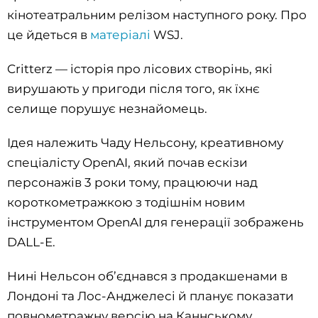
кінотеатральним релізом наступного року. Про
це йдеться в
матеріалі
WSJ.
Critterz — історія про лісових створінь, які
вирушають у пригоди після того, як їхнє
селище порушує незнайомець.
Ідея належить Чаду Нельсону, креативному
спеціалісту OpenAI, який почав ескізи
персонажів 3 роки тому, працюючи над
короткометражкою з тодішнім новим
інструментом OpenAI для генерації зображень
DALL-E.
Нині Нельсон об’єднався з продакшенами в
Лондоні та Лос-Анджелесі й планує показати
повнометражну версію на Каннському