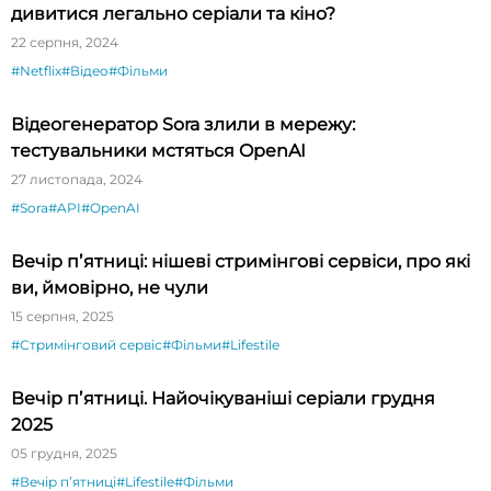
дивитися легально серіали та кіно?
22 серпня, 2024
#Netflix
#Відео
#Фільми
Відеогенератор Sora злили в мережу:
тестувальники мстяться OpenAI
27 листопада, 2024
#Sora
#API
#OpenAI
Вечір пʼятниці: нішеві стримінгові сервіси, про які
ви, ймовірно, не чули
15 серпня, 2025
#Стримінговий сервіс
#Фільми
#Lifestile
Вечір пʼятниці. Найочікуваніші серіали грудня
2025
05 грудня, 2025
#Вечір пʼятниці
#Lifestile
#Фільми