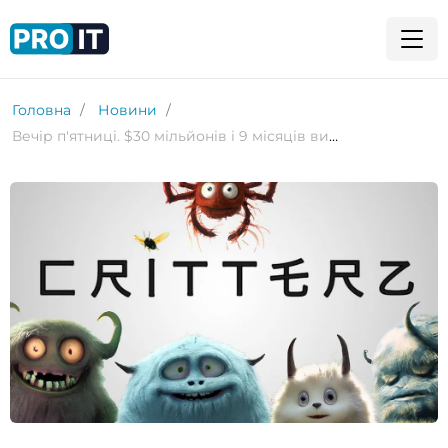
Головна
Новини
Вечір п'ятниці. $30 мільйонів і 9 місяців виробництва: як OpenAI робить кіно