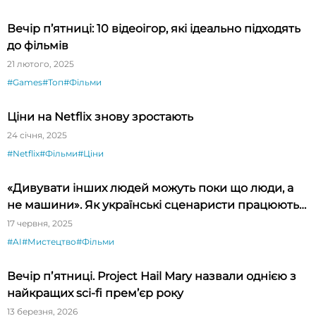
Вечір п’ятниці: 10 відеоігор, які ідеально підходять
до фільмів
21 лютого, 2025
#Games
#Топ
#Фільми
Ціни на Netflix знову зростають
24 січня, 2025
#Netflix
#Фільми
#Ціни
«Дивувати інших людей можуть поки що люди, а
не машини». Як українські сценаристи працюють
зі ШІ та чому не вірять, що він замінить їх в
17 червня, 2025
індустрії
#AI
#Мистецтво
#Фільми
Вечір пʼятниці. Project Hail Mary назвали однією з
найкращих sci-fi прем’єр року
13 березня, 2026