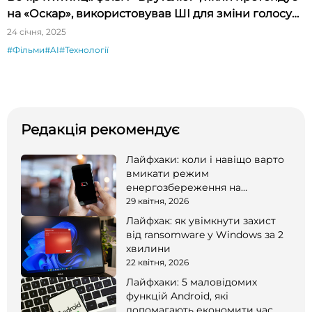
на «Оскар», використовував ШІ для зміни голосу
актора
24 січня, 2025
#Фільми
#AI
#Технології
Редакція рекомендує
Лайфхаки: коли і навіщо варто
вмикати режим
енергозбереження на
смартфоні
29 квітня, 2026
Лайфхак: як увімкнути захист
від ransomware у Windows за 2
хвилини
22 квітня, 2026
Лайфхаки: 5 маловідомих
функцій Android, які
допомагають економити час