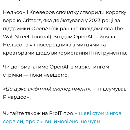
Нельсон і Клеверов спочатку створили коротку
версію Critterz, яка дебютувала у 2023 році за
підтримки OpenAI (як раніше повідомляла The
Wall Street Journal). Згодом OpenAI найняла
Нельсона як посередника з митцями та
креаторами щодо використання її інструментів.
Чи допомагатиме OpenAI із маркетингом
стрічки — поки невідомо.
«Це дуже амбітний експеримент»,
— підсумував
Річардсон.
Читайте також на ProIT про
нішеві стримінгові
сервіси, про які ви, ймовірно, не чули
.