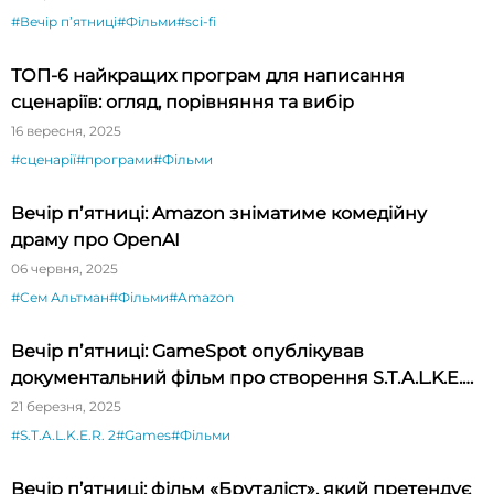
#Вечір пʼятниці
#Фільми
#sci-fi
ТОП-6 найкращих програм для написання
сценаріїв: огляд, порівняння та вибір
16 вересня, 2025
#сценарії
#програми
#Фільми
Вечір пʼятниці: Amazon зніматиме комедійну
драму про OpenAI
06 червня, 2025
#Сем Альтман
#Фільми
#Amazon
Вечір пʼятниці: GameSpot опублікував
документальний фільм про створення S.T.A.L.K.E.R.
2: Heart of Chornobyl
21 березня, 2025
#S.T.A.L.K.E.R. 2
#Games
#Фільми
Вечір п’ятниці: фільм «Бруталіст», який претендує