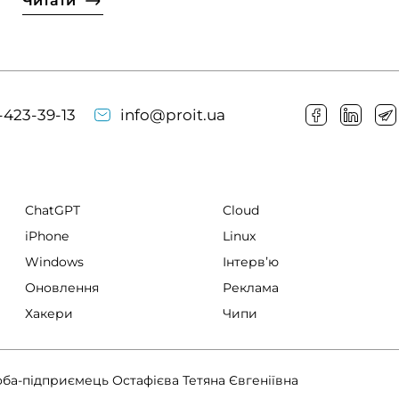
Читати
-423-39-13
info@proit.ua
ChatGPT
Cloud
iPhone
Linux
Windows
Інтервʼю
Оновлення
Реклама
Хакери
Чипи
оба-підприємець Остафієва Тетяна Євгеніївна