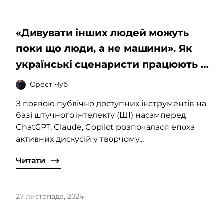
«Дивувати інших людей можуть
поки що люди, а не машини». Як
українські сценаристи працюють зі
ШІ та чому не вірять, що він
Орест Чуб
замінить їх в індустрії
З появою публічно доступних інструментів на
базі штучного інтелекту (ШІ) насамперед
ChatGPT, Claude, Copilot розпочалася епоха
активних дискусій у творчому...
Читати
27 листопада, 2024