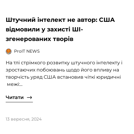
Штучний інтелект не автор: США
відмовили у захисті ШІ-
згенерованих творів
ProIT NEWS
На тлі стрімкого розвитку штучного інтелекту і
зростаючих побоювань щодо його впливу на
творчість уряд США встановив чіткі юридичні
межі:...
Читати
13 вересня, 2024