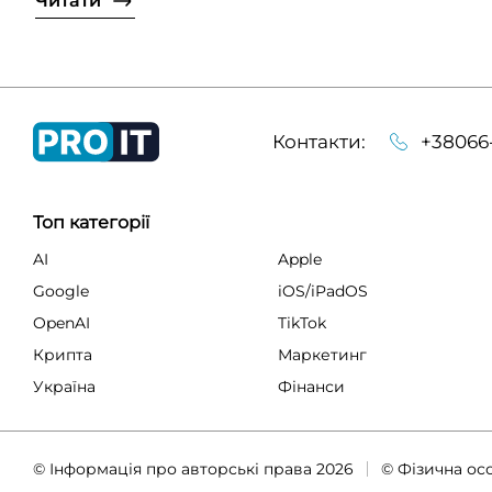
Читати
Контакти:
+38066
Топ категорії
AI
Apple
Google
iOS/iPadOS
OpenAI
TikTok
Крипта
Маркетинг
Україна
Фінанси
© Інформація про авторські права 2026
© Фізична ос