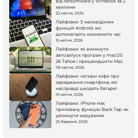
від ransomware у Windows за 2
хвилини
22 квітня, 2026
Лайфхаки: 5 маловідомих
функцій Android, які
допомагають економити час
15 квітня, 2026
Лайфхаки: як вимкнути
автозапуск програм у macOS
26 Tahoe і пришвидшити Mac
08 квітня, 2026
Лайфхаки: чотири міфи про
заряджання смартфона, які
насправді шкодять батареї
01 квітня, 2026
Лайфхаки. iPhone має
приховану функцію Back Tap: як
увімкнути керування
25 березня, 2026