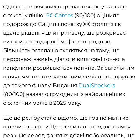
Однією з ключових переваг проєкту назвали
сюжетну лінію.
PC Games
(90/100) оцінило
подорож до Сицилії початку XX століття як
вдале рішення для приквелу, що розкриває
витоки легендарної мафіозної родини.
Більшість оглядачів сходяться на тому, що
персонажі «живі», діалоги виписані точно, а
конфлікти розвиваються логічно. За загальним
відчуттям, це інтерактивний серіал із напругою
до самого фіналу. Видання
DualShockers
(80/100) назвало гру одним із найсильніших
сюжетних релізів 2025 року.
Ще до релізу стало відомо, що гра не матиме
відкритого світу. Це викликало неоднозначну
реакцію серед фанатів: деякі побоювались, що