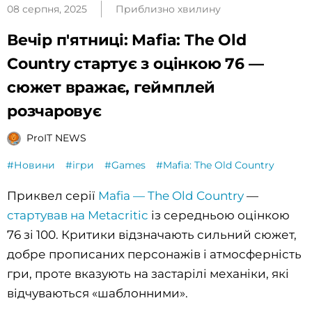
08 серпня, 2025
Приблизно хвилину
Вечір п'ятниці: Mafia: The Old
Country стартує з оцінкою 76 —
сюжет вражає, геймплей
розчаровує
ProIT NEWS
#Новини
#ігри
#Games
#Mafia: The Old Country
Приквел серії
Mafia — The Old Country
—
стартував на Metacritic
із середньою оцінкою
76 зі 100. Критики відзначають сильний сюжет,
добре прописаних персонажів і атмосферність
гри, проте вказують на застарілі механіки, які
відчуваються «шаблонними».