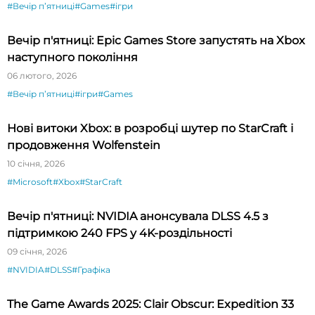
#Вечір пʼятниці
#Games
#ігри
Вечір п'ятниці: Epic Games Store запустять на Xbox
наступного покоління
06 лютого, 2026
#Вечір пʼятниці
#ігри
#Games
Нові витоки Xbox: в розробці шутер по StarCraft і
продовження Wolfenstein
10 січня, 2026
#Microsoft
#Xbox
#StarCraft
Вечір п'ятниці: NVIDIA анонсувала DLSS 4.5 з
підтримкою 240 FPS у 4K-роздільності
09 січня, 2026
#NVIDIA
#DLSS
#Графіка
The Game Awards 2025: Clair Obscur: Expedition 33