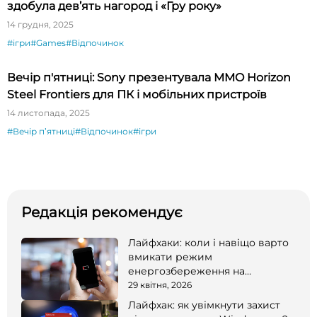
здобула дев’ять нагород і «Гру року»
14 грудня, 2025
#ігри
#Games
#Відпочинок
Вечір п'ятниці: Sony презентувала MMO Horizon
Steel Frontiers для ПК і мобільних пристроїв
14 листопада, 2025
#Вечір пʼятниці
#Відпочинок
#ігри
Редакція рекомендує
Лайфхаки: коли і навіщо варто
вмикати режим
енергозбереження на
смартфоні
29 квітня, 2026
Лайфхак: як увімкнути захист