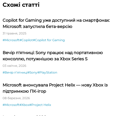
Схожі статті
Copilot for Gaming уже доступний на смартфонах:
Microsoft запустила бета-версію
31 травня, 2025
#Microsoft
#Copilot
#Copilot for Gaming
Вечір п'ятниці: Sony працює над портативною
консоллю, потужнішою за Xbox Series S
03 квітня, 2026
#Вечір пʼятниці
#Sony
#PlayStation
Microsoft анонсувала Project Helix — нову Xbox із
підтримкою ПК-ігор
08 березня, 2026
#Microsoft
#Xbox
#Project Helix