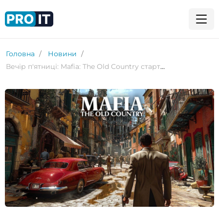
Головна
Новини
Вечір п'ятниці: Mafia: The Old Country стартує з оцінкою 76 — сюжет вражає, геймплей розчаровує