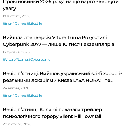
Ігрові новинки 2026 року: на що варто звернути
увагу
19 лютого, 2026
#ігри
#Games
#Lifestile
Вийшла спецверсія Viture Luma Pro у стилі
Cyberpunk 2077 — лише 10 тисяч екземплярів
13 грудня, 2025
#Viture
#Luma
#Cyberpunk
Вечір пʼятниці. Вийшов український sci-fi хорор із
реальними локаціями Києва LYSA HORA: The
Haunted Hill
24 квітня, 2026
#ігри
#Games
#Lifestile
Вечір п’ятниці: Konami показала трейлер
психологічного горору Silent Hill Townfall
20 лютого, 2026