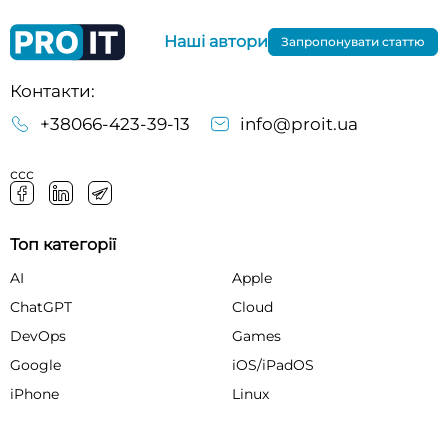
Наші автори
Запропонувати статтю
Контакти:
+38066-423-39-13
info@proit.ua
ссс
Топ категорії
AI
Apple
ChatGPT
Cloud
DevOps
Games
Google
iOS/iPadOS
iPhone
Linux