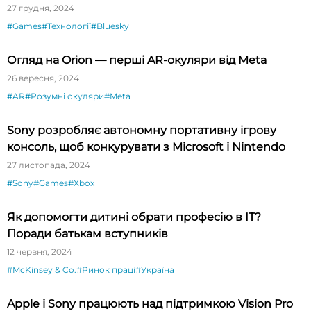
27 грудня, 2024
#Games
#Технології
#Bluesky
Огляд на Orion — перші AR-окуляри від Meta
26 вересня, 2024
#AR
#Розумні окуляри
#Meta
Sony розробляє автономну портативну ігрову
консоль, щоб конкурувати з Microsoft і Nintendo
27 листопада, 2024
#Sony
#Games
#Xbox
Як допомогти дитині обрати професію в ІТ?
Поради батькам вступників
12 червня, 2024
#McKinsey & Co.
#Ринок праці
#Україна
Apple і Sony працюють над підтримкою Vision Pro