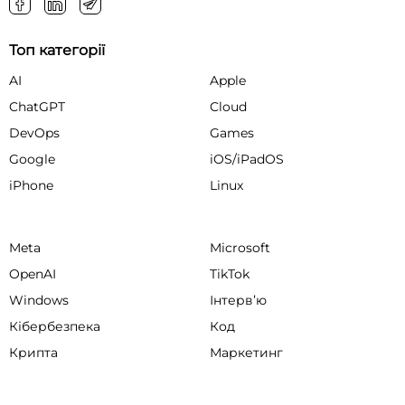
Топ категорії
AI
Apple
ChatGPT
Cloud
DevOps
Games
Google
iOS/iPadOS
iPhone
Linux
Meta
Microsoft
OpenAI
TikTok
Windows
Інтервʼю
Кібербезпека
Код
Крипта
Маркетинг