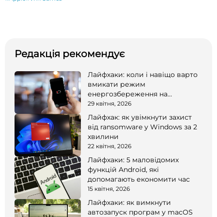
Редакція рекомендує
Лайфхаки: коли і навіщо варто
вмикати режим
енергозбереження на
смартфоні
29 квітня, 2026
Лайфхак: як увімкнути захист
від ransomware у Windows за 2
хвилини
22 квітня, 2026
Лайфхаки: 5 маловідомих
функцій Android, які
допомагають економити час
15 квітня, 2026
Лайфхаки: як вимкнути
автозапуск програм у macOS