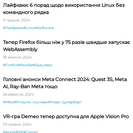
Лайфхаки: 6 порад щодо використання Linux без
командного рядка
11 грудня, 2024
#Лайфхаки
#Linux
#Software
Тепер Firefox більш ніж у 75 разів швидше запускає
WebAssembly
18 жовтня, 2024
#Firefox
#Mozilla
#Браузери
Головні анонси Meta Connect 2024: Quest 3S, Meta
AI, Ray-Ban Meta тощо
26 вересня, 2024
#Meta
#Розумні окуляри
#Марк Цукерберг
VR-гра Demeo тепер доступна для Apple Vision Pro
29 травня, 2024
#Apple
#VR
#Games