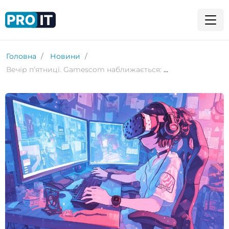
Головна
Новини
Вечір п’ятниці. Gamescom наближається: Call of Duty, Dune: Awakening, MARVEL Rivals та інші