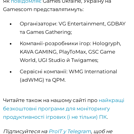
Як
повідомляє
Games Ukraine, Україну на
Gamescom представлятимуть:
Організатори: VG Entertainment, GDBAY
та Games Gathering;
Компанії-розробники ігор: Hologryph,
KAVA GAMING, PlayToMax, GSC Game
World, UGI Studio й Twigames;
Сервісні компанії: WMG International
(adWMG) та QPM.
Читайте також на нашому сайті про
найкращі
безкоштовні програми для моніторингу
продуктивності ігрових (і не тільки) ПК
.
Підписуйтеся на
ProIT у Telegram
, щоб не