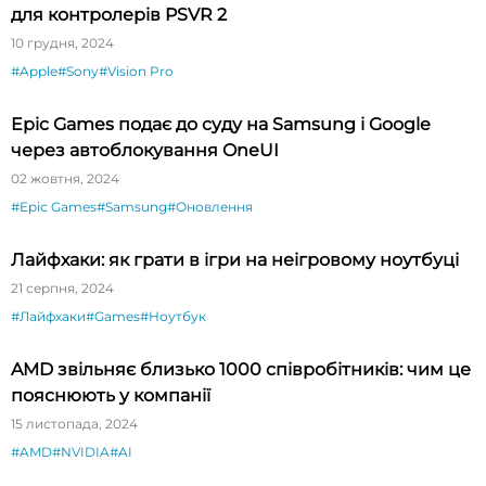
для контролерів PSVR 2
10 грудня, 2024
#Apple
#Sony
#Vision Pro
Epic Games подає до суду на Samsung і Google
через автоблокування OneUI
02 жовтня, 2024
#Epic Games
#Samsung
#Оновлення
Лайфхаки: як грати в ігри на неігровому ноутбуці
21 серпня, 2024
#Лайфхаки
#Games
#Ноутбук
AMD звільняє близько 1000 співробітників: чим це
пояснюють у компанії
15 листопада, 2024
#AMD
#NVIDIA
#AI