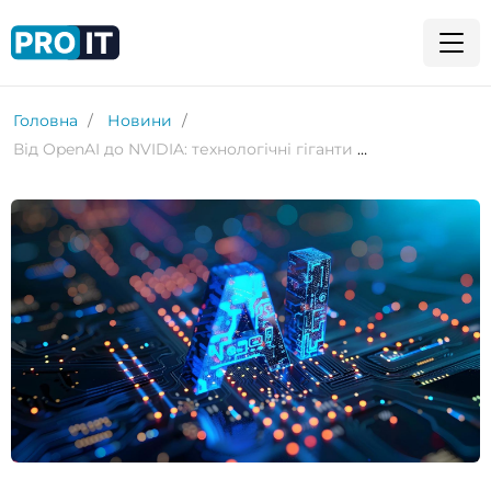
Головна
Новини
Від OpenAI до NVIDIA: технологічні гіганти вливають сотні мільярдів доларів у ШІ-інфраструктуру