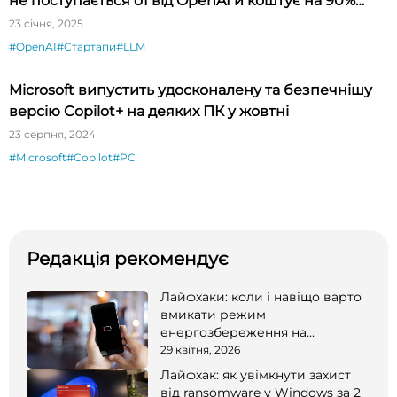
не поступається o1 від OpenAI й коштує на 90%
дешевше
23 січня, 2025
#OpenAI
#Стартапи
#LLM
Microsoft випустить удосконалену та безпечнішу
версію Copilot+ на деяких ПК у жовтні
23 серпня, 2024
#Microsoft
#Copilot
#PC
Редакція рекомендує
Лайфхаки: коли і навіщо варто
вмикати режим
енергозбереження на
смартфоні
29 квітня, 2026
Лайфхак: як увімкнути захист
від ransomware у Windows за 2