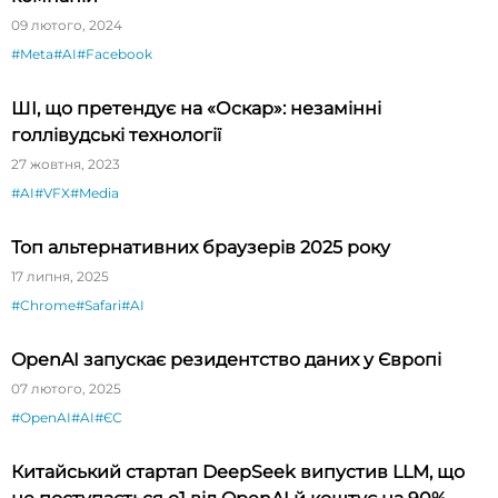
09 лютого, 2024
#Meta
#AI
#Facebook
ШІ, що претендує на «Оскар»: незамінні
голлівудські технології
27 жовтня, 2023
#AI
#VFX
#Media
Топ альтернативних браузерів 2025 року
17 липня, 2025
#Chrome
#Safari
#AI
OpenAI запускає резидентство даних у Європі
07 лютого, 2025
#OpenAI
#AI
#ЄС
Китайський стартап DeepSeek випустив LLM, що