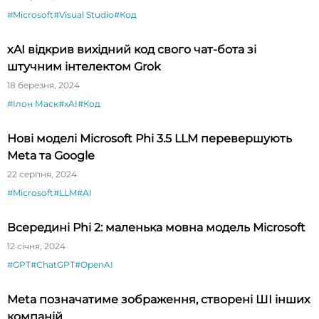
#Microsoft
#Visual Studio
#Код
xAI відкрив вихідний код свого чат-бота зі
штучним інтелектом Grok
18 березня, 2024
#Ілон Маск
#xAI
#Код
Нові моделі Microsoft Phi 3.5 LLM перевершують
Meta та Google
22 серпня, 2024
#Microsoft
#LLM
#AI
Всередині Phi 2: маленька мовна модель Microsoft
12 січня, 2024
#GPT
#ChatGPT
#OpenAI
Meta позначатиме зображення, створені ШІ інших
компаній