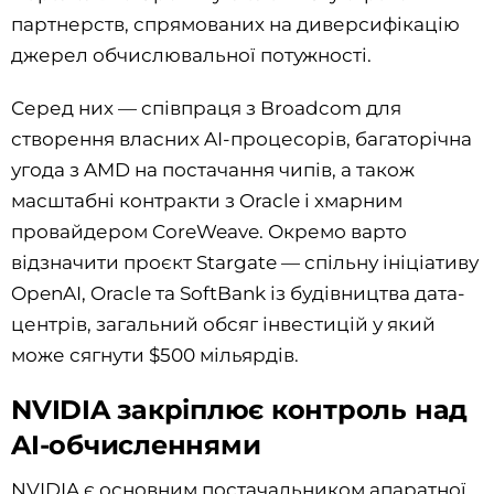
партнерств, спрямованих на диверсифікацію
джерел обчислювальної потужності.
Серед них — співпраця з Broadcom для
створення власних AI-процесорів, багаторічна
угода з AMD на постачання чипів, а також
масштабні контракти з Oracle і хмарним
провайдером CoreWeave. Окремо варто
відзначити проєкт Stargate — спільну ініціативу
OpenAI, Oracle та SoftBank із будівництва дата-
центрів, загальний обсяг інвестицій у який
може сягнути $500 мільярдів.
NVIDIA закріплює контроль над
AI-обчисленнями
NVIDIA є основним постачальником апаратної