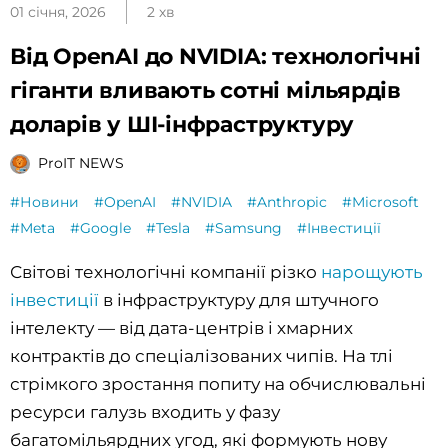
01 січня, 2026
2 хв
Від OpenAI до NVIDIA: технологічні
гіганти вливають сотні мільярдів
доларів у ШІ-інфраструктуру
ProIT NEWS
#Новини
#OpenAI
#NVIDIA
#Anthropic
#Microsoft
#Meta
#Google
#Tesla
#Samsung
#Інвестиції
Світові технологічні компанії різко
нарощують
інвестиції
в інфраструктуру для штучного
інтелекту — від дата-центрів і хмарних
контрактів до спеціалізованих чипів. На тлі
стрімкого зростання попиту на обчислювальні
ресурси галузь входить у фазу
багатомільярдних угод, які формують нову