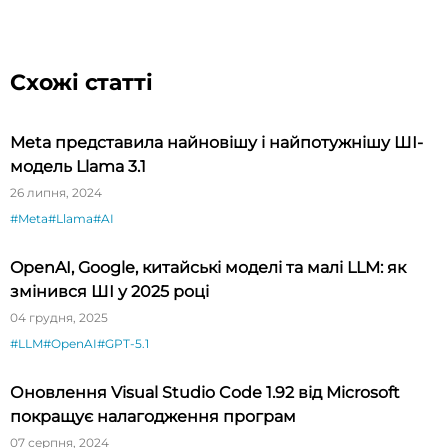
Схожі статті
Meta представила найновішу і найпотужнішу ШІ-
модель Llama 3.1
26 липня, 2024
#Meta
#Llama
#AI
OpenAI, Google, китайські моделі та малі LLM: як
змінився ШІ у 2025 році
04 грудня, 2025
#LLM
#OpenAI
#GPT-5.1
Оновлення Visual Studio Code 1.92 від Microsoft
покращує налагодження програм
07 серпня, 2024