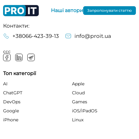
Наші автори
Запропонувати статтю
Контакти:
+38066-423-39-13
info@proit.ua
ссс
Топ категорії
AI
Apple
ChatGPT
Cloud
DevOps
Games
Google
iOS/iPadOS
iPhone
Linux