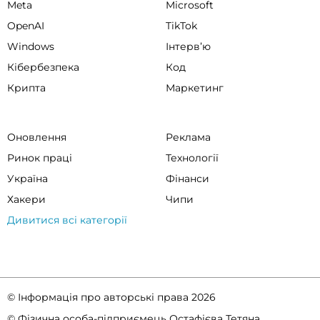
Meta
Microsoft
OpenAI
TikTok
Windows
Інтервʼю
Кібербезпека
Код
Крипта
Маркетинг
Оновлення
Реклама
Ринок праці
Технології
Україна
Фінанси
Хакери
Чипи
Дивитися всі категорії
© Інформація про авторські права 2026
© Фізична особа-підприємець Остафієва Тетяна