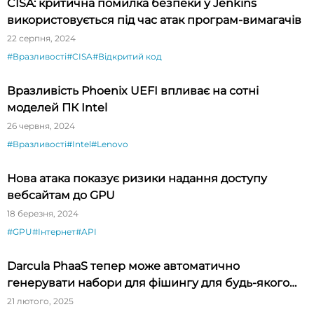
CISA: критична помилка безпеки у Jenkins
використовується під час атак програм-вимагачів
22 серпня, 2024
#Вразливості
#CISA
#Відкритий код
Вразливість Phoenix UEFI впливає на сотні
моделей ПК Intel
26 червня, 2024
#Вразливості
#Intel
#Lenovo
Нова атака показує ризики надання доступу
вебсайтам до GPU
18 березня, 2024
#GPU
#Інтернет
#API
Darcula PhaaS тепер може автоматично
генерувати набори для фішингу для будь-якого
бренду
21 лютого, 2025