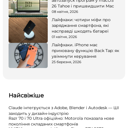
автозапуск програм у macOS
26 Tahoe і пришвидшити Mac
08 квітня, 2026
Лайфхаки: чотири міфи про
заряджання смартфона, які
насправді шкодять батареї
01 квітня, 2026
Лайфхаки. iPhone має
приховану функцію Back Tap: як
увімкнути керування
25 березня, 2026
Найсвіжіше
Claude інтегрується з Adobe, Blender і Autodesk — ШІ
заходить у дизайн-індустрію
Razr 70 і 70 Ultra офіційно: Motorola показала нове
покоління складаних смартфонів