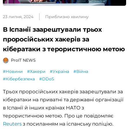
23 липня, 2024
Приблизно хвилину
В Іспанії заарештували трьох
проросійських хакерів за
кібератаки з терористичною метою
ProIT NEWS
#Новини
#Хакери
#Україна
#Війна
#Кібербезпека
#DDoS
Трьох проросійських хакерів заарештували за
кібератаки на приватні та державні організації
в Іспанії й інших країнах НАТО з
терористичною метою. Про це повідомляє
Reuters
з посиланням на іспанську поліцію.