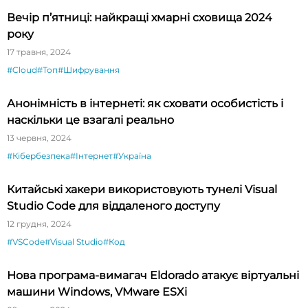
Вечір п’ятниці: найкращі хмарні сховища 2024
року
17 травня, 2024
#Cloud
#Топ
#Шифрування
Анонімність в інтернеті: як сховати особистість і
наскільки це взагалі реально
13 червня, 2024
#Кібербезпека
#Інтернет
#Україна
Китайські хакери використовують тунелі Visual
Studio Code для віддаленого доступу
12 грудня, 2024
#VSCode
#Visual Studio
#Код
Нова програма-вимагач Eldorado атакує віртуальні
машини Windows, VMware ESXi