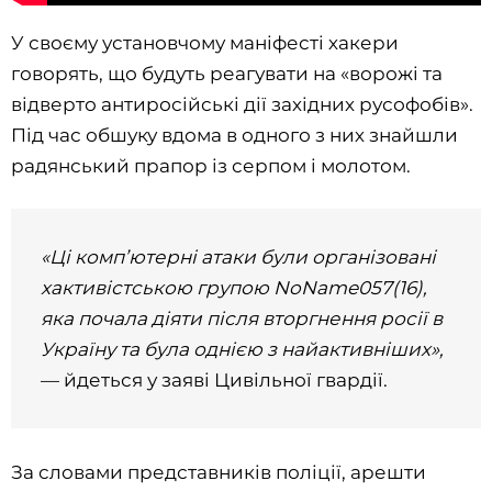
У своєму установчому маніфесті хакери
говорять, що будуть реагувати на «ворожі та
відверто антиросійські дії західних русофобів».
Під час обшуку вдома в одного з них знайшли
радянський прапор із серпом і молотом.
«Ці комп’ютерні атаки були організовані
хактивістською групою NoName057(16),
яка почала діяти після вторгнення росії в
Україну та була однією з найактивніших»,
— йдеться у заяві Цивільної гвардії.
За словами представників поліції, арешти