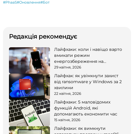
#PhaaS
#Оновлення
#Бот
Редакція рекомендує
Лайфхаки: коли і навіщо варто
вмикати режим
енергозбереження на
смартфоні
29 квітня, 2026
Лайфхак: як увімкнути захист
від ransomware у Windows за 2
хвилини
22 квітня, 2026
Лайфхаки: 5 маловідомих
функцій Android, які
допомагають економити час
15 квітня, 2026
Лайфхаки: як вимкнути