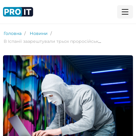
Головна
Новини
В Іспанії заарештували трьох проросійських хакерів за кібератаки з терористичною метою