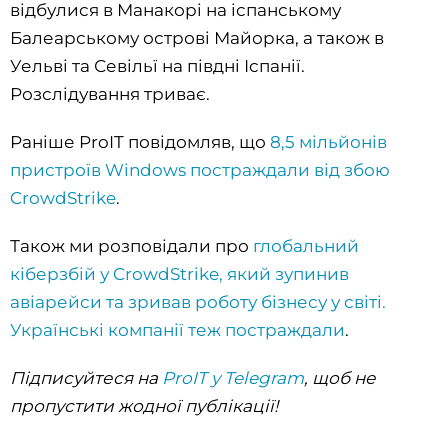
відбулися в Манакорі на іспанському
Балеарському острові Майорка, а також в
Уельві та Севільї на півдні Іспанії.
Розслідування триває.
Раніше ProIT повідомляв, що
8,5 мільйонів
пристроїв Windows постраждали від збою
CrowdStrike
.
Також ми розповідали про
глобальний
кіберзбій у CrowdStrike, який зупинив
авіарейси та зривав роботу бізнесу у світі.
Українські компанії теж постраждали
.
Підписуйтеся на
ProIT у Telegram
, щоб не
пропустити жодної публікації!