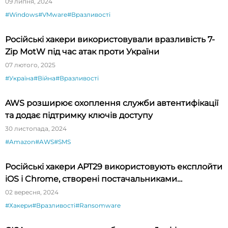
09 липня, 2024
#Windows
#VMware
#Вразливості
Російські хакери використовували вразливість 7-
Zip MotW під час атак проти України
07 лютого, 2025
#Україна
#Війна
#Вразливості
AWS розширює охоплення служби автентифікації
та додає підтримку ключів доступу
30 листопада, 2024
#Amazon
#AWS
#SMS
Російські хакери APT29 використовують експлойти
iOS і Chrome, створені постачальниками
шпигунського ПЗ
02 вересня, 2024
#Хакери
#Вразливості
#Ransomware