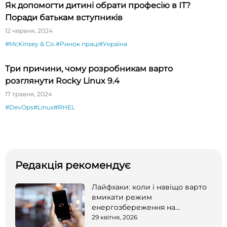
Як допомогти дитині обрати професію в ІТ?
Поради батькам вступників
12 червня, 2024
#McKinsey & Co.
#Ринок праці
#Україна
Три причини, чому розробникам варто
розглянути Rocky Linux 9.4
17 травня, 2024
#DevOps
#Linux
#RHEL
Редакція рекомендує
Лайфхаки: коли і навіщо варто
вмикати режим
енергозбереження на
смартфоні
29 квітня, 2026