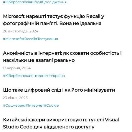
#Кібербезпека
#Код
#Дослідження
Microsoft нарешті тестує функцію Recall у
фотографічній пам’яті. Вона не ідеальна
26 листопада, 2024
#Microsoft
#Recall
#Тестування
Анонімність в інтернеті: як сховати особистість і
наскільки це взагалі реально
13 червня, 2024
#Кібербезпека
#Інтернет
#Україна
Що таке цифровий слід і як його мінімізувати
23 січня, 2025
#Соцмережі
#Інтернет
#Cookie
Китайські хакери використовують тунелі Visual
Studio Code для віддаленого доступу