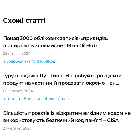
Схожі статті
Понад 3000 облікових записів-«привидів»
поширюють зловмисне ПЗ на GitHub
26 липня, 2024
#Кібербезпека
#GitHub
#Код
Гуру продажів Лу Шиплі: «Спробуйте розділити
продукт на частини й продавати окремо – ви
будете вражені»
06 лютого, 2024
#Інтервʼю
#Бізнес-аналітика
#Японія
Більшість проєктів із відкритим вихідним кодом не
використовують безпечний код пам’яті – CISA
27 червня, 2024