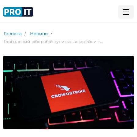
Головна
Новини
Глобальний кіберзбій зупиняє авіарейси та зриває бізнес у світі. Українські компанії теж постраждали