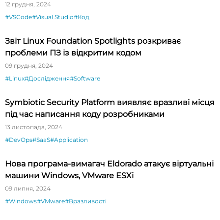
12 грудня, 2024
#VSCode
#Visual Studio
#Код
Звіт Linux Foundation Spotlights розкриває
проблеми ПЗ із відкритим кодом
09 грудня, 2024
#Linux
#Дослідження
#Software
Symbiotic Security Platform виявляє вразливі місця
під час написання коду розробниками
13 листопада, 2024
#DevOps
#SaaS
#Application
Нова програма-вимагач Eldorado атакує віртуальні
машини Windows, VMware ESXi
09 липня, 2024
#Windows
#VMware
#Вразливості