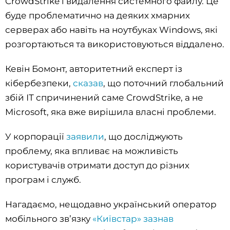
CrowdStrike і видалення системного файлу. Це
буде проблематично на деяких хмарних
серверах або навіть на ноутбуках Windows, які
розгортаються та використовуються віддалено.
Кевін Бомонт, авторитетний експерт із
кібербезпеки,
сказав
, що поточний глобальний
збій ІТ спричинений саме CrowdStrike, а не
Microsoft, яка вже вирішила власні проблеми.
У корпорації
заявили
, що досліджують
проблему, яка впливає на можливість
користувачів отримати доступ до різних
програм і служб.
Нагадаємо, нещодавно український оператор
мобільного звʼязку
«Київстар» зазнав