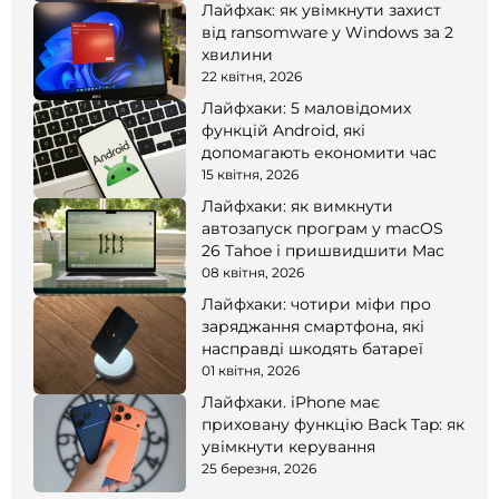
Лайфхак: як увімкнути захист
від ransomware у Windows за 2
хвилини
22 квітня, 2026
Лайфхаки: 5 маловідомих
функцій Android, які
допомагають економити час
15 квітня, 2026
Лайфхаки: як вимкнути
автозапуск програм у macOS
26 Tahoe і пришвидшити Mac
08 квітня, 2026
Лайфхаки: чотири міфи про
заряджання смартфона, які
насправді шкодять батареї
01 квітня, 2026
Лайфхаки. iPhone має
приховану функцію Back Tap: як
увімкнути керування
25 березня, 2026