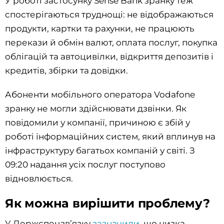
У роботі застосунку Sense Bank зранку теж
спостерігаються труднощі: не відображаються
продукти, картки та рахунки, не працюють
перекази й обмін валют, оплата послуг, покупка
облігацій та автоцивілки, відкриття депозитів і
кредитів, збірки та довідки.
Абоненти мобільного оператора Vodafone
зранку не могли здійснювати дзвінки. Як
повідомили у компанії, причиною є збій у
роботі інформаційних систем, який вплинув на
інфраструктуру багатьох компаній у світі. З
09:20 надання усіх послуг поступово
відновлюється.
Як можна вирішити проблему?
У Держспецзв’язку
зазначили
, що низка