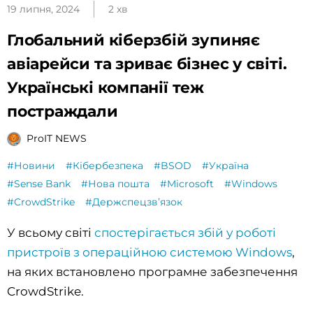
19 липня, 2024
2 хв
Глобальний кіберзбій зупиняє
авіарейси та зриває бізнес у світі.
Українські компанії теж
постраждали
ProIT NEWS
#Новини
#Кібербезпека
#BSOD
#Україна
#Sense Bank
#Нова пошта
#Microsoft
#Windows
#CrowdStrike
#Держспецзвʼязок
У всьому світі
спостерігається збій у роботі
пристроїв з операційною системою Windows
,
на яких встановлено програмне забезпечення
CrowdStrike.