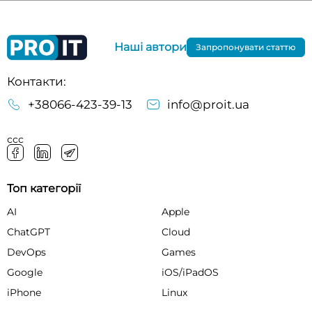
Наші автори
Запропонувати статтю
Контакти:
+38066-423-39-13
info@proit.ua
ссс
Топ категорії
AI
Apple
ChatGPT
Cloud
DevOps
Games
Google
iOS/iPadOS
iPhone
Linux