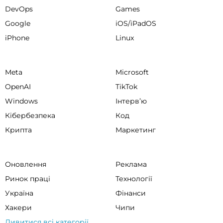
DevOps
Games
Google
iOS/iPadOS
iPhone
Linux
Meta
Microsoft
OpenAI
TikTok
Windows
Інтервʼю
Кібербезпека
Код
Крипта
Маркетинг
Оновлення
Реклама
Ринок праці
Технології
Україна
Фінанси
Хакери
Чипи
Дивитися всі категорії