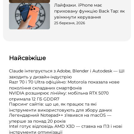
Лайфхаки. iPhone має
приховану функцію Back Tap: як
увімкнути керування
25 березня, 2026
Найсвіжіше
Claude інтегрується з Adobe, Blender і Autodesk — ШІ
заходить у дизайн-індустрію
Razr 70 і 70 Ultra офіційно: Motorola показала нове
покоління складаних смартфонів
NVIDIA розширює лінійку: мобільна RTX 5070
отримала 12 ГБ GDDR7
Парсинг сайтів: що це, як працює та які
інструменти використовують для збору даних
Легендарний Notepad++ з’явився на macOS —
уперше за понад 20 років
Intel готує відповідь AMD X3D — ставка на ПЗ і нові
інструменти оптимізації