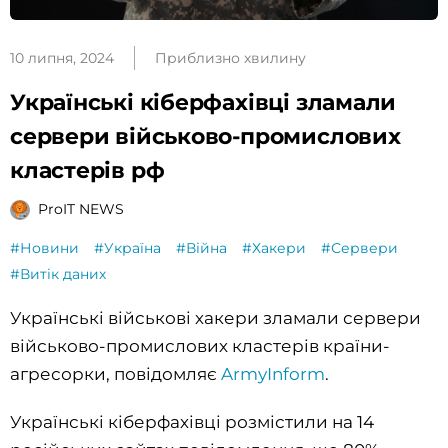
10 липня, 2024
Приблизно хвилину
Українські кіберфахівці зламали
сервери військово-промислових
кластерів рф
ProIT NEWS
#Новини
#Україна
#Війна
#Хакери
#Сервери
#Витік даних
Українські військові хакери зламали сервери
військово-промислових кластерів країни-
агресорки, повідомляє
ArmyInform
.
Українські кіберфахівці розмістили на 14