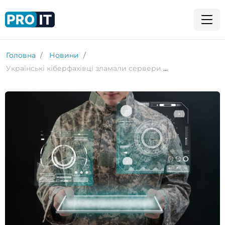
Головна
Новини
Українські кіберфахівці зламали сервери військово-промислових кластерів рф