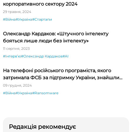
корпоративного сектору 2024
29 травня, 2024
#Війна
#Україна
#Стартапи
Олександр Кардаков: «Штучного інтелекту
бояться лише люди без інтелекту»
11 серпня, 2023
#Інтервʼю
#Олександр Кардаков
#AI
На телефоні російського програміста, якого
затримала ФСБ за підтримку України, знайшли
нову шпигунську програму для Android
09 грудня, 2024
#Війна
#Україна
#Ransomware
Редакція рекомендує