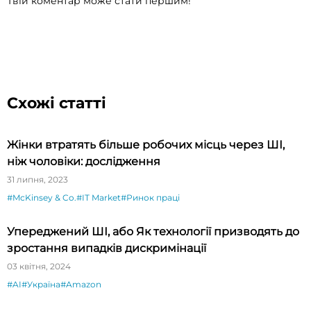
Твій коментар може стати першим!
Схожі статті
Жінки втратять більше робочих місць через ШІ,
ніж чоловіки: дослідження
31 липня, 2023
#McKinsey & Co.
#IT Market
#Ринок праці
Упереджений ШІ, або Як технології призводять до
зростання випадків дискримінації
03 квітня, 2024
#AI
#Україна
#Amazon