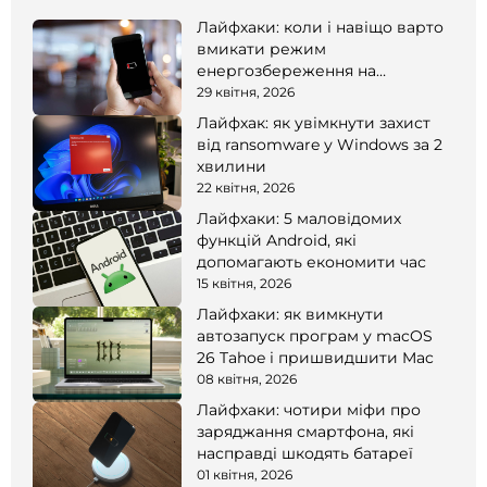
Лайфхаки: коли і навіщо варто
вмикати режим
енергозбереження на
смартфоні
29 квітня, 2026
Лайфхак: як увімкнути захист
від ransomware у Windows за 2
хвилини
22 квітня, 2026
Лайфхаки: 5 маловідомих
функцій Android, які
допомагають економити час
15 квітня, 2026
Лайфхаки: як вимкнути
автозапуск програм у macOS
26 Tahoe і пришвидшити Mac
08 квітня, 2026
Лайфхаки: чотири міфи про
заряджання смартфона, які
насправді шкодять батареї
01 квітня, 2026