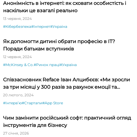
Анонімність в інтернеті: як сховати особистість і
наскільки це взагалі реально
13 червня, 2024
#Кібербезпека
#Інтернет
#Україна
Як допомогти дитині обрати професію в ІТ?
Поради батькам вступників
12 червня, 2024
#McKinsey & Co.
#Ринок праці
#Україна
Співзасновник Reface Іван Алцибєєв: «Ми зросли
за три місяці у 300 разів за рахунок емоції та
новизни»
20 лютого, 2024
#Інтервʼю
#Стартапи
#App Store
Чим замінити російський софт: практичний огляд
інструментів для бізнесу
27 січня, 2026