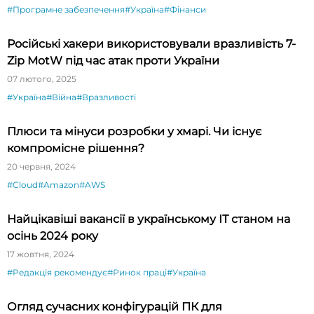
#Програмне забезпечення
#Україна
#Фінанси
Російські хакери використовували вразливість 7-
Zip MotW під час атак проти України
07 лютого, 2025
#Україна
#Війна
#Вразливості
Плюси та мінуси розробки у хмарі. Чи існує
компромісне рішення?
20 червня, 2024
#Cloud
#Amazon
#AWS
Найцікавіші вакансії в українському ІТ станом на
осінь 2024 року
17 жовтня, 2024
#Редакція рекомендує
#Ринок праці
#Україна
Огляд сучасних конфігурацій ПК для