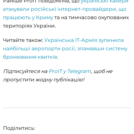
Раніше ProIT повідомляв, що
українські хакери
атакували російські інтернет-провайдери, що
працюють у Криму
та на тимчасово окупованих
територіях України.
Читайте також:
Українська ІТ-Армія зупинила
найбільші аеропорти росії, зламавши систему
бронювання квитків
.
Підписуйтеся на
ProIT у Telegram
, щоб не
пропустити жодну публікацію!
Поділитись: