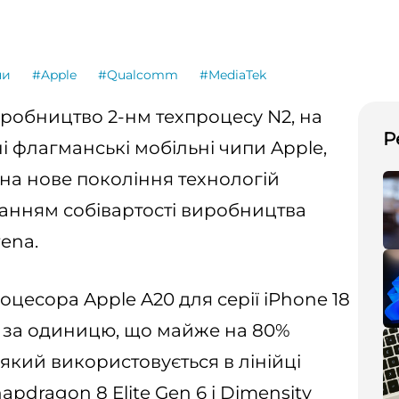
ни
#Apple
#Qualcomm
#MediaTek
робництво 2-нм техпроцесу N2, на
Р
 флагманські мобільні чипи Apple,
 на нове покоління технологій
анням собівартості виробництва
ena.
оцесора Apple A20 для серії iPhone 18
0 за одиницю, що майже на 80%
 який використовується в лінійці
apdragon 8 Elite Gen 6 і Dimensity