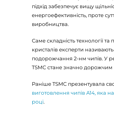
підхід забезпечує вищу щільні
енергоефективність, проте су
виробництва.
Саме складність технології т
кристалів експерти називають
подорожчання 2-нм чипів. У р
TSMC стане значно дорожчим 
Раніше TSMC презентувала с
виготовлення чипів A14, яка н
році
.