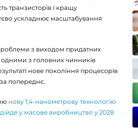
сть транзисторів і кращу
ттєво ускладнює масштабування
а проблеми з виходом придатних
 одними з головних чинників
езультаті нове покоління процесорів
за попереднє.
вою
нову 1,4-нанометрову технологію
адійде у масове виробництво у 2028