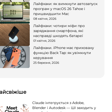
Лайфхаки: як вимкнути автозапуск
програм у macOS 26 Tahoe і
пришвидшити Mac
08 квітня, 2026
Лайфхаки: чотири міфи про
заряджання смартфона, які
насправді шкодять батареї
01 квітня, 2026
Лайфхаки. iPhone має приховану
функцію Back Tap: як увімкнути
керування
25 березня, 2026
айсвіжіше
Claude інтегрується з Adobe,
Blender і Autodesk — ШІ заходить у