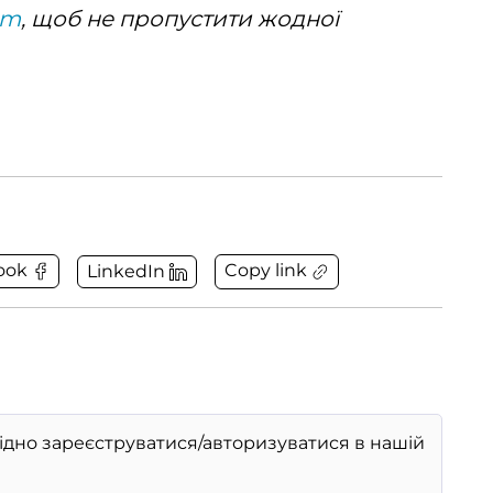
am
, щоб не пропустити жодної
Copy link
ook
LinkedIn