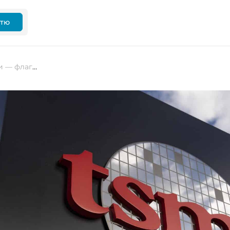
ттю
TSMC підвищує ціни на 2-нм чипи — флагманські смартфони подорожчають