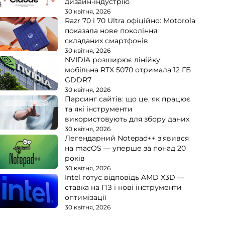
дизайн-індустрію
30 квітня, 2026
Razr 70 і 70 Ultra офіційно: Motorola
показала нове покоління
складаних смартфонів
30 квітня, 2026
NVIDIA розширює лінійку:
мобільна RTX 5070 отримала 12 ГБ
GDDR7
30 квітня, 2026
Парсинг сайтів: що це, як працює
та які інструменти
використовують для збору даних
30 квітня, 2026
Легендарний Notepad++ з’явився
на macOS — уперше за понад 20
років
30 квітня, 2026
Intel готує відповідь AMD X3D —
ставка на ПЗ і нові інструменти
оптимізації
30 квітня, 2026