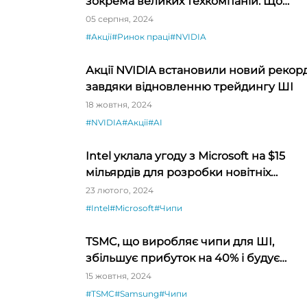
зокрема великих техкомпаній. Що
відбувається?
05 серпня, 2024
#Акції
#Ринок праці
#NVIDIA
Акції NVIDIA встановили новий рекор
завдяки відновленню трейдингу ШІ
18 жовтня, 2024
#NVIDIA
#Акції
#AI
Intel уклала угоду з Microsoft на $15
мільярдів для розробки новітніх
мікросхем
23 лютого, 2024
#Intel
#Microsoft
#Чипи
TSMC, що виробляє чипи для ШІ,
збільшує прибуток на 40% і будує
заводи по всьому світу
15 жовтня, 2024
#TSMC
#Samsung
#Чипи