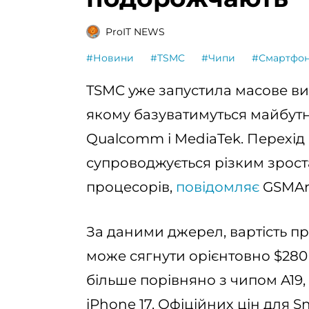
ProIT NEWS
#Новини
#TSMC
#Чипи
#Смартфо
TSMC уже запустила масове ви
якому базуватимуться майбутні
Qualcomm і MediaTek. Перехід
супроводжується різким зрост
процесорів,
повідомляє
GSMAr
За даними джерел, вартість пр
може сягнути орієнтовно $28
більше порівняно з чипом A19,
iPhone 17. Офіційних цін для Sn