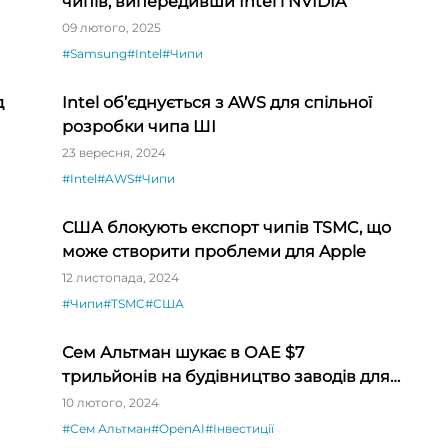
чипів, випередивши Intel і NVIDIA
09 лютого, 2025
#Samsung
#Intel
#Чипи
д
Intel об’єднується з AWS для спільної
розробки чипа ШІ
23 вересня, 2024
#Intel
#AWS
#Чипи
США блокують експорт чипів TSMC, що
може створити проблеми для Apple
12 листопада, 2024
#Чипи
#TSMC
#США
Сем Альтман шукає в ОАЕ $7
трильйонів на будівництво заводів для
виробництва ШІ-чипів
10 лютого, 2024
#Сем Альтман
#OpenAI
#Інвестиції