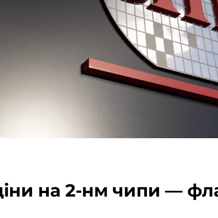
іни на 2-нм чипи — ф