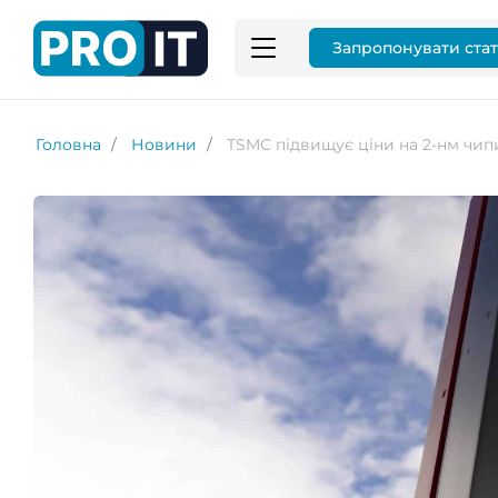
Запропонувати ста
Головна
Новини