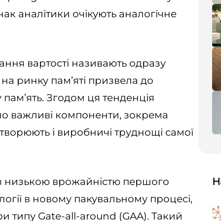
нак аналітики очікують аналогічне
ання вартості називають одразу
 на ринку пам’яті призвела до
 пам’ять. Згодом ця тенденція
но важливі компоненти, зокрема
творюють і виробничі труднощі самої
 з низькою врожайністю першого
Н
логії в новому пакувальному процесі,
 типу Gate-all-around (GAA). Такий