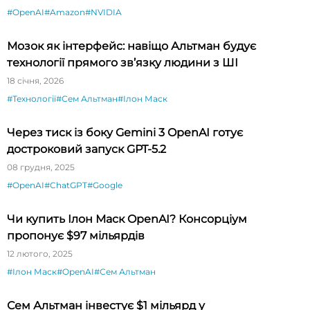
#OpenAI
#Amazon
#NVIDIA
Мозок як інтерфейс: навіщо Альтман будує
технології прямого зв’язку людини з ШІ
18 січня, 2026
#Технології
#Сем Альтман
#Ілон Маск
Через тиск із боку Gemini 3 OpenAI готує
достроковий запуск GPT-5.2
08 грудня, 2025
#OpenAI
#ChatGPT
#Google
Чи купить Ілон Маск OpenAI? Консорціум
пропонує $97 мільярдів
12 лютого, 2025
#Ілон Маск
#OpenAI
#Сем Альтман
Сем Альтман інвестує $1 мільярд у