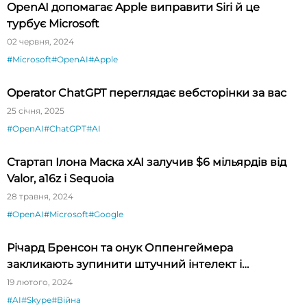
OpenAI допомагає Apple виправити Siri й це
турбує Microsoft
02 червня, 2024
#Microsoft
#OpenAI
#Apple
Operator ChatGPT переглядає вебсторінки за вас
25 січня, 2025
#OpenAI
#ChatGPT
#AI
Стартап Ілона Маска xAI залучив $6 мільярдів від
Valor, a16z і Sequoia
28 травня, 2024
#OpenAI
#Microsoft
#Google
Річард Бренсон та онук Оппенгеймера
закликають зупинити штучний інтелект і
кліматичну катастрофу
19 лютого, 2024
#AI
#Skype
#Війна