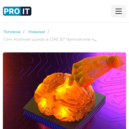
Головна
Новини
Сем Альтман шукає в ОАЕ $7 трильйонів на будівництво заводів для виробництва ШІ-чипів