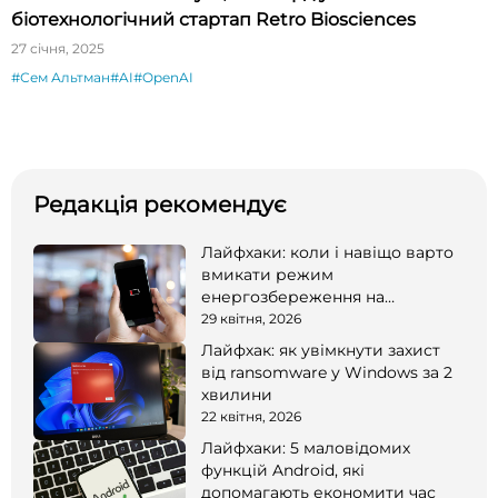
біотехнологічний стартап Retro Biosciences
27 січня, 2025
#Сем Альтман
#AI
#OpenAI
Редакція рекомендує
Лайфхаки: коли і навіщо варто
вмикати режим
енергозбереження на
смартфоні
29 квітня, 2026
Лайфхак: як увімкнути захист
від ransomware у Windows за 2
хвилини
22 квітня, 2026
Лайфхаки: 5 маловідомих
функцій Android, які
допомагають економити час