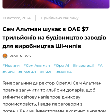
10 лютого, 2024
Приблизно хвилину
Сем Альтман шукає в ОАЕ $7
трильйонів на будівництво заводів
для виробництва ШІ-чипів
ProIT NEWS
#Новини
#Сем Альтман
#OpenAI
#Інвестиції
#AI
#Чипи
#ChatGPT
#TSMC
#NVIDIA
Генеральний директор OpenAI Сем Альтман
прагне залучити трильйони доларів, щоб
змінити світову напівпровідникову
промисловість, і веде переговори з
потенційними інвесторами, включно з урядом