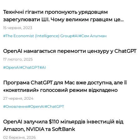
Технічні гіганти пропонують урядовцям
зарегулювати ШІ. Чому великим гравцям це
вигідно?
15 червня, 2023
#The Economist (Intelligence) Group
#AI
#Сем Альтман
OpenAI намагається перемогти цензуру у ChatGPT
17 лютого, 2025
#OpenAI
#ChatGPT
#AI
Програма ChatGPT для Mac вже доступна, але її
«кокетливий» голосовий режим відкладено
27 червня, 2024
#Оновлення
#OpenAI
#ChatGPT
OpenAI залучила $110 мільярдів інвестицій від
Amazon, NVIDIA та SoftBank
02 березня, 2026