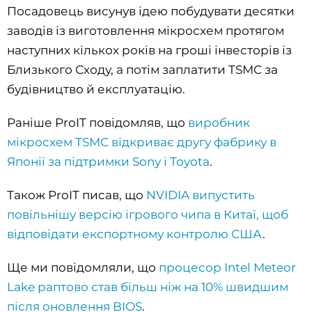
Посадовець висунув ідею побудувати десятки
заводів із виготовлення мікросхем протягом
наступних кількох років на гроші інвесторів із
Близького Сходу, а потім заплатити TSMC за
будівництво й експлуатацію.
Раніше ProIT повідомляв, що
виробник
мікросхем TSMC відкриває другу фабрику в
Японії за підтримки Sony і Toyota
.
Також ProIT писав, що
NVIDIA випустить
повільнішу версію ігрового чипа в Китаї, щоб
відповідати експортному контролю США
.
Ще ми повідомляли, що
процесор Intel Meteor
Lake раптово став більш ніж на 10% швидшим
після оновлення BIOS
.