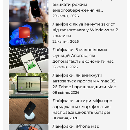
вмикати режим
енергозбереження на
смартфоні
29 квітня, 2026
Лайфхак: як увімкнути захист
від ransomware у Windows за 2
хвилини
22 квітня, 2026
Лайфхаки: 5 маловідомих
функцій Android, які
допомагають економити час
15 квітня, 2026
Лайфхаки: як вимкнути
автозапуск програм у macOS
26 Tahoe і пришвидшити Mac
08 квітня, 2026
Лайфхаки: чотири міфи про
заряджання смартфона, які
насправді шкодять батареї
01 квітня, 2026
Лайфхаки. iPhone має