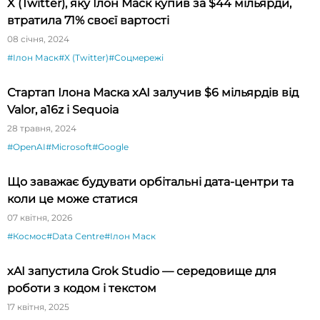
X (Twitter), яку Ілон Маск купив за $44 мільярди,
втратила 71% своєї вартості
08 січня, 2024
#Ілон Маск
#X (Twitter)
#Соцмережі
Стартап Ілона Маска xAI залучив $6 мільярдів від
Valor, a16z і Sequoia
28 травня, 2024
#OpenAI
#Microsoft
#Google
Що заважає будувати орбітальні дата-центри та
коли це може статися
07 квітня, 2026
#Космос
#Data Centre
#Ілон Маск
xAI запустила Grok Studio — середовище для
роботи з кодом і текстом
17 квітня, 2025