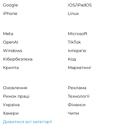
Google
iOS/iPadOS
iPhone
Linux
Meta
Microsoft
OpenAI
TikTok
Windows
Інтервʼю
Кібербезпека
Код
Крипта
Маркетинг
Оновлення
Реклама
Ринок праці
Технології
Україна
Фінанси
Хакери
Чипи
Дивитися всі категорії