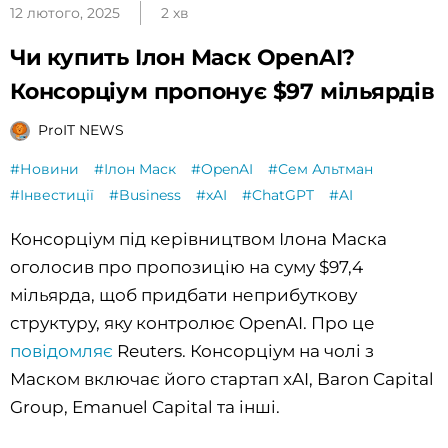
12 лютого, 2025
2 хв
Чи купить Ілон Маск OpenAI?
Консорціум пропонує $97 мільярдів
ProIT NEWS
#Новини
#Ілон Маск
#OpenAI
#Сем Альтман
#Інвестиції
#Business
#xAI
#ChatGPT
#AI
Консорціум під керівництвом Ілона Маска
оголосив про пропозицію на суму $97,4
мільярда, щоб придбати неприбуткову
структуру, яку контролює OpenAI. Про це
повідомляє
Reuters. Консорціум на чолі з
Маском включає його стартап xAI, Baron Capital
Group, Emanuel Capital та інші.