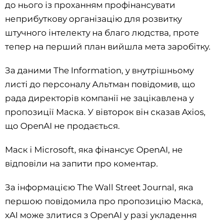
до нього із проханням профінансувати
неприбуткову організацію для розвитку
штучного інтелекту на благо людства, проте
тепер на перший план вийшла мета заробітку.
За даними The Information, у внутрішньому
листі до персоналу Альтман повідомив, що
рада директорів компанії не зацікавлена ​​у
пропозиції Маска. У вівторок він сказав Axios,
що OpenAI не продається.
Маск і Microsoft, яка фінансує OpenAI, не
відповіли на запити про коментар.
За інформацією The Wall Street Journal, яка
першою повідомила про пропозицію Маска,
xAI може злитися з OpenAI у разі укладення