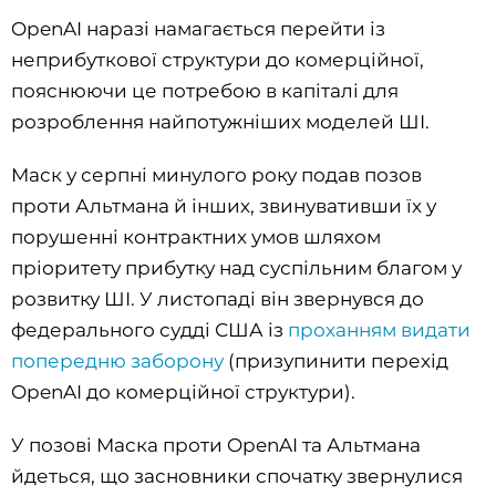
OpenAI наразі намагається перейти із
неприбуткової структури до комерційної,
пояснюючи це потребою в капіталі для
розроблення найпотужніших моделей ШІ.
Маск у серпні минулого року подав позов
проти Альтмана й інших, звинувативши їх у
порушенні контрактних умов шляхом
пріоритету прибутку над суспільним благом у
розвитку ШІ. У листопаді він звернувся до
федерального судді США із
проханням видати
попередню заборону
(призупинити перехід
OpenAI до комерційної структури).
У позові Маска проти OpenAI та Альтмана
йдеться, що засновники спочатку звернулися