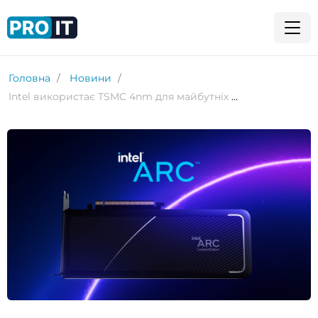
Головна
Новини
Intel використає TSMC 4nm для майбутніх GPU Battlemage