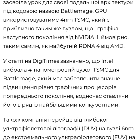
засвоїла урок для своєї подальшої архітектури
під кодовою назвою Battlemage. GPU
використовуватиме 4nm TSMC, який є
приблизно таким же вузлом, що і графіка
наступного покоління від NVIDIA, і, ймовірно,
таким самим, як майбутній RDNA 4 від AMD.
У статті на DigiTimes зазначено, що Intel
вибрала 4-нанометровий вузол TSMC для
Battlemage, який має забезпечити значне
підвищення рівня графічних процесорів
попереднього покоління, водночас ставлячи
його в ряд із найбільшими конкурентами.
Також компанія перейде від глибокої
ультрафіолетової літографії (DUV) на вузлі 6nm
до екстремального ультрафіолетового (EUV) на