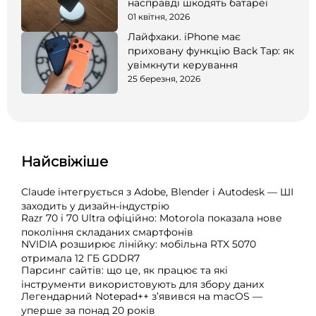
насправді шкодять батареї
01 квітня, 2026
Лайфхаки. iPhone має
приховану функцію Back Tap: як
увімкнути керування
25 березня, 2026
Найсвіжіше
Claude інтегрується з Adobe, Blender і Autodesk — ШІ
заходить у дизайн-індустрію
Razr 70 і 70 Ultra офіційно: Motorola показала нове
покоління складаних смартфонів
NVIDIA розширює лінійку: мобільна RTX 5070
отримала 12 ГБ GDDR7
Парсинг сайтів: що це, як працює та які
інструменти використовують для збору даних
Легендарний Notepad++ з’явився на macOS —
уперше за понад 20 років