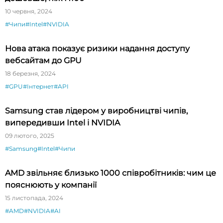
10 червня, 2024
#Чипи
#Intel
#NVIDIA
Нова атака показує ризики надання доступу
вебсайтам до GPU
18 березня, 2024
#GPU
#Інтернет
#API
Samsung став лідером у виробництві чипів,
випередивши Intel і NVIDIA
09 лютого, 2025
#Samsung
#Intel
#Чипи
AMD звільняє близько 1000 співробітників: чим це
пояснюють у компанії
15 листопада, 2024
#AMD
#NVIDIA
#AI