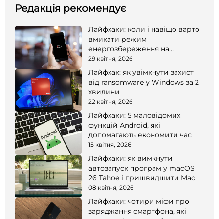
Редакція рекомендує
Лайфхаки: коли і навіщо варто
вмикати режим
енергозбереження на
смартфоні
29 квітня, 2026
Лайфхак: як увімкнути захист
від ransomware у Windows за 2
хвилини
22 квітня, 2026
Лайфхаки: 5 маловідомих
функцій Android, які
допомагають економити час
15 квітня, 2026
Лайфхаки: як вимкнути
автозапуск програм у macOS
26 Tahoe і пришвидшити Mac
08 квітня, 2026
Лайфхаки: чотири міфи про
заряджання смартфона, які