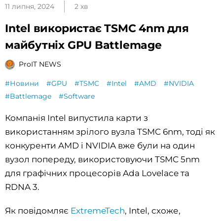
11 липня, 2024
2 хв
Intel використає TSMC 4nm для
майбутніх GPU Battlemage
ProIT NEWS
#Новини
#GPU
#TSMC
#Intel
#AMD
#NVIDIA
#Battlemage
#Software
Компанія Intel випустила карти з
використанням зрілого вузла TSMC 6nm, тоді як
конкуренти AMD і NVIDIA вже були на один
вузол попереду, використовуючи TSMC 5nm
для графічних процесорів Ada Lovelace та
RDNA 3.
Як повідомляє
ExtremeTech
, Intel, схоже,