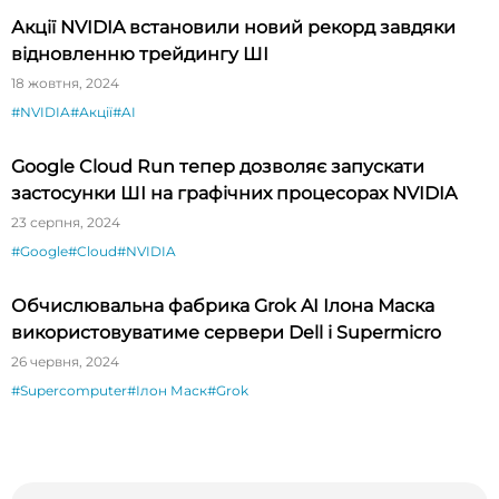
Акції NVIDIA встановили новий рекорд завдяки
відновленню трейдингу ШІ
18 жовтня, 2024
#NVIDIA
#Акції
#AI
Google Cloud Run тепер дозволяє запускати
застосунки ШІ на графічних процесорах NVIDIA
23 серпня, 2024
#Google
#Cloud
#NVIDIA
Обчислювальна фабрика Grok AI Ілона Маска
використовуватиме сервери Dell і Supermicro
26 червня, 2024
#Supercomputer
#Ілон Маск
#Grok