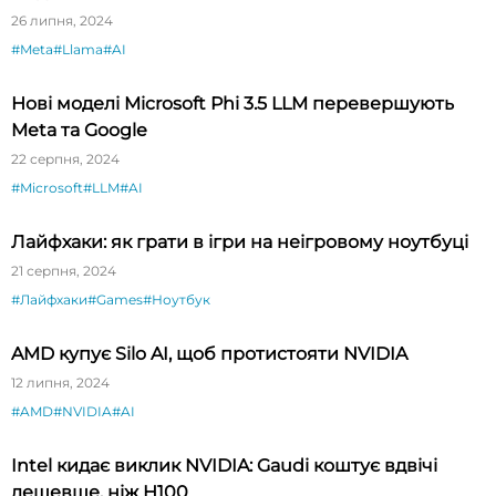
26 липня, 2024
#Meta
#Llama
#AI
Нові моделі Microsoft Phi 3.5 LLM перевершують
Meta та Google
22 серпня, 2024
#Microsoft
#LLM
#AI
Лайфхаки: як грати в ігри на неігровому ноутбуці
21 серпня, 2024
#Лайфхаки
#Games
#Ноутбук
AMD купує Silo AI, щоб протистояти NVIDIA
12 липня, 2024
#AMD
#NVIDIA
#AI
Intel кидає виклик NVIDIA: Gaudi коштує вдвічі
дешевше, ніж H100