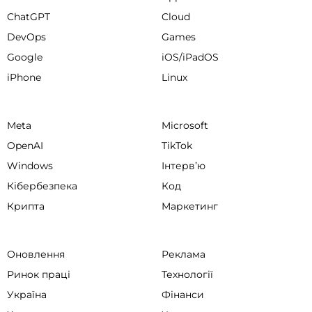
ChatGPT
Cloud
DevOps
Games
Google
iOS/iPadOS
iPhone
Linux
Meta
Microsoft
OpenAI
TikTok
Windows
Інтервʼю
Кібербезпека
Код
Крипта
Маркетинг
Оновлення
Реклама
Ринок праці
Технології
Україна
Фінанси