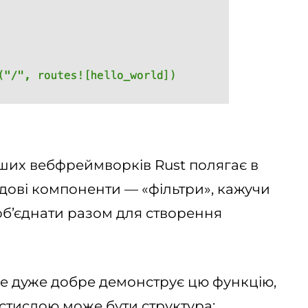
нших вебфреймворків Rust полягає в
адові компоненти — «фільтри», кажучи
б’єднати разом для створення
 не дуже добре демонструє цю функцію,
 стислою може бути структура: