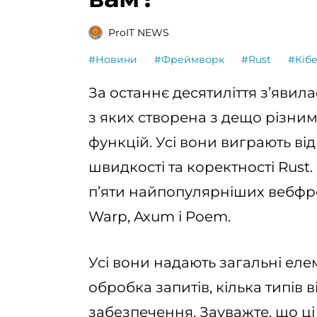
ProIT NEWS
#Новини
#Фреймворк
#Rust
#Кіб
За останнє десятиліття з’явил
з яких створена з дещо різни
функцій. Усі вони виграють від
швидкості та коректності Rust.
п’яти найпопулярніших вебфрей
Warp, Axum і Poem.
Усі вони надають загальні еле
обробка запитів, кілька типів
забезпечення. Зауважте, що ц