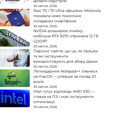
дизайн-індустрію
30 квітня, 2026
Razr 70 і 70 Ultra офіційно: Motorola
показала нове покоління
складаних смартфонів
30 квітня, 2026
NVIDIA розширює лінійку:
мобільна RTX 5070 отримала 12 ГБ
GDDR7
30 квітня, 2026
Парсинг сайтів: що це, як працює
та які інструменти
використовують для збору даних
30 квітня, 2026
Легендарний Notepad++ з’явився
на macOS — уперше за понад 20
років
30 квітня, 2026
Intel готує відповідь AMD X3D —
ставка на ПЗ і нові інструменти
оптимізації
30 квітня, 2026