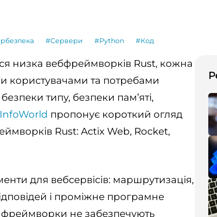
ербезпека
#Сервери
#Python
#Код
ася низка вебфреймворків Rust, кожна
Р
ми користувачами та потребами
 безпеки типу, безпеки пам’яті,
InfoWorld
пропонує короткий огляд
мворків Rust: Actix Web, Rocket,
менти для вебсервісів: маршрутизація,
 відповідей і проміжне програмне
і фреймворки не забезпечують