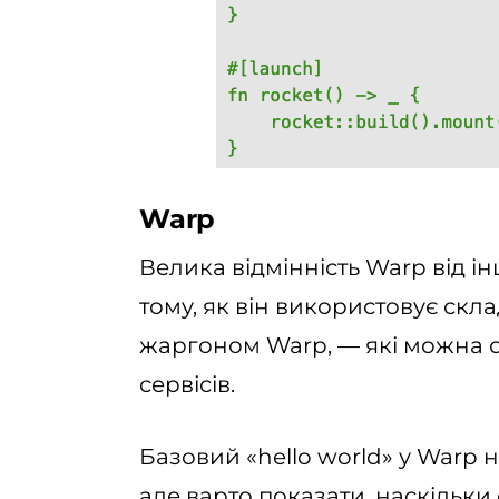
Warp
Велика відмінність Warp від і
тому, як він використовує скл
жаргоном Warp, — які можна о
сервісів.
Базовий «hello world» у Warp
але варто показати, наскільки