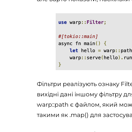
Фільтри реалізують ознаку Fil
вихідні дані іншому фільтру д
warp::path є файлом, який мож
такими як .map() для застосува