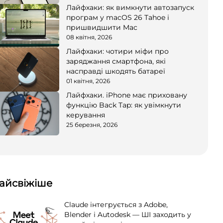
Лайфхаки: як вимкнути автозапуск
програм у macOS 26 Tahoe і
пришвидшити Mac
08 квітня, 2026
Лайфхаки: чотири міфи про
заряджання смартфона, які
насправді шкодять батареї
01 квітня, 2026
Лайфхаки. iPhone має приховану
функцію Back Tap: як увімкнути
керування
25 березня, 2026
айсвіжіше
Claude інтегрується з Adobe,
Blender і Autodesk — ШІ заходить у