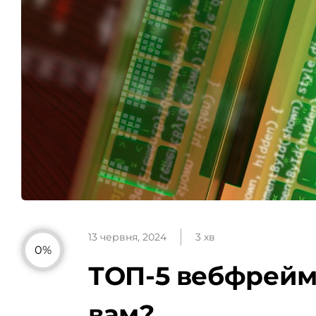
13 червня, 2024
3 хв
0%
ТОП-5 вебфреймв
вам?