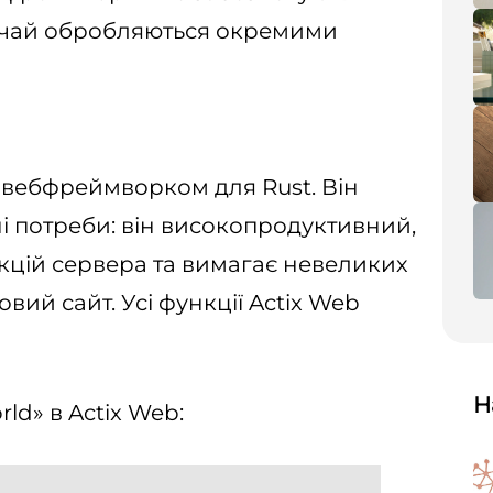
вичай обробляються окремими
 вебфреймворком для Rust. Він
і потреби: він високопродуктивний,
кцій сервера та вимагає невеликих
вий сайт. Усі функції Actix Web
Н
ld» в Actix Web: