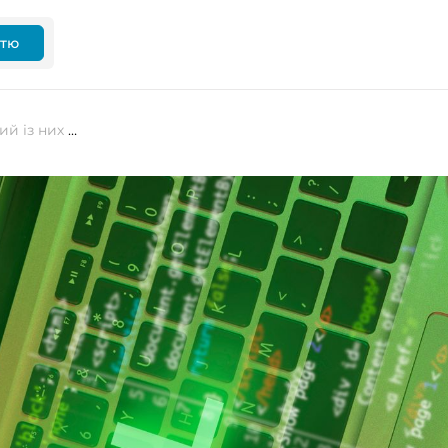
ттю
ТОП-5 вебфреймворків Rust – який із них підходить саме вам?