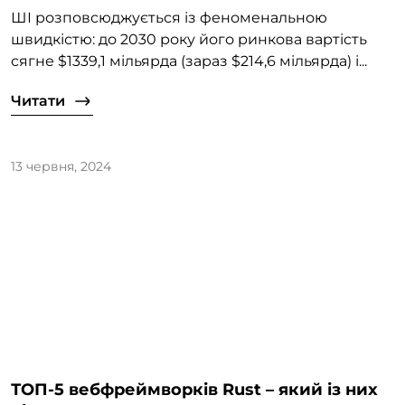
ШІ розповсюджується із феноменальною
швидкістю: до 2030 року його ринкова вартість
сягне $1339,1 мільярда (зараз $214,6 мільярда) і...
Читати
13 червня, 2024
ТОП-5 вебфреймворків Rust – який із них