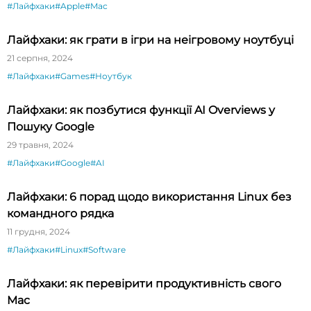
#Лайфхаки
#Apple
#Mac
Лайфхаки: як грати в ігри на неігровому ноутбуці
21 серпня, 2024
#Лайфхаки
#Games
#Ноутбук
Лайфхаки: як позбутися функції AI Overviews у
Пошуку Google
29 травня, 2024
#Лайфхаки
#Google
#AI
Лайфхаки: 6 порад щодо використання Linux без
командного рядка
11 грудня, 2024
#Лайфхаки
#Linux
#Software
Лайфхаки: як перевірити продуктивність свого
Mac