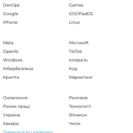
DevOps
Games
Google
iOS/iPadOS
iPhone
Linux
Meta
Microsoft
OpenAI
TikTok
Windows
Інтервʼю
Кібербезпека
Код
Крипта
Маркетинг
Оновлення
Реклама
Ринок праці
Технології
Україна
Фінанси
Хакери
Чипи
Дивитися всі категорії