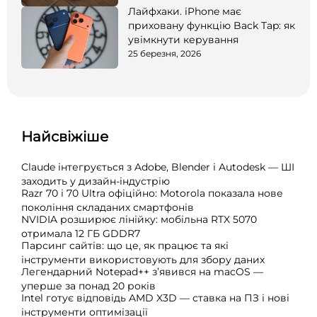
Лайфхаки. iPhone має
приховану функцію Back Tap: як
увімкнути керування
25 березня, 2026
Найсвіжіше
Claude інтегрується з Adobe, Blender і Autodesk — ШІ
заходить у дизайн-індустрію
Razr 70 і 70 Ultra офіційно: Motorola показала нове
покоління складаних смартфонів
NVIDIA розширює лінійку: мобільна RTX 5070
отримала 12 ГБ GDDR7
Парсинг сайтів: що це, як працює та які
інструменти використовують для збору даних
Легендарний Notepad++ з’явився на macOS —
уперше за понад 20 років
Intel готує відповідь AMD X3D — ставка на ПЗ і нові
інструменти оптимізації