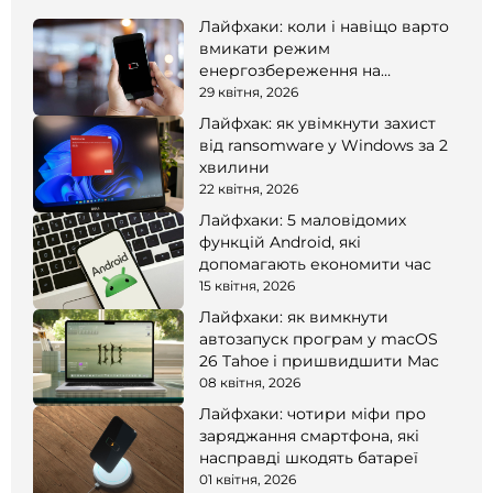
Лайфхаки: коли і навіщо варто
вмикати режим
енергозбереження на
смартфоні
29 квітня, 2026
Лайфхак: як увімкнути захист
від ransomware у Windows за 2
хвилини
22 квітня, 2026
Лайфхаки: 5 маловідомих
функцій Android, які
допомагають економити час
15 квітня, 2026
Лайфхаки: як вимкнути
автозапуск програм у macOS
26 Tahoe і пришвидшити Mac
08 квітня, 2026
Лайфхаки: чотири міфи про
заряджання смартфона, які
насправді шкодять батареї
01 квітня, 2026