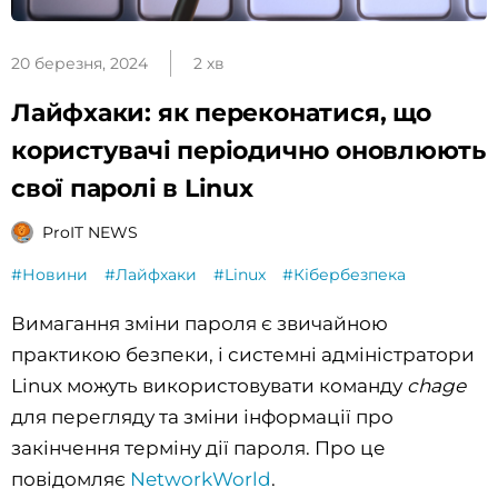
20 березня, 2024
2 хв
Лайфхаки: як переконатися, що
користувачі періодично оновлюють
свої паролі в Linux
ProIT NEWS
#Новини
#Лайфхаки
#Linux
#Кібербезпека
Вимагання зміни пароля є звичайною
практикою безпеки, і системні адміністратори
Linux можуть використовувати команду
chage
для перегляду та зміни інформації про
закінчення терміну дії пароля. Про це
повідомляє
NetworkWorld
.