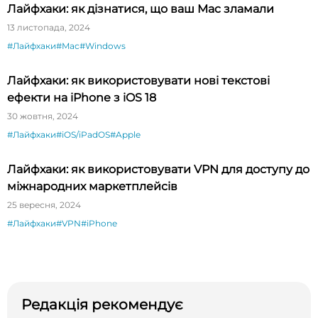
Лайфхаки: як дізнатися, що ваш Mac зламали
13 листопада, 2024
#Лайфхаки
#Mac
#Windows
Лайфхаки: як використовувати нові текстові
ефекти на iPhone з iOS 18
30 жовтня, 2024
#Лайфхаки
#iOS/iPadOS
#Apple
Лайфхаки: як використовувати VPN для доступу до
міжнародних маркетплейсів
25 вересня, 2024
#Лайфхаки
#VPN
#iPhone
Редакція рекомендує