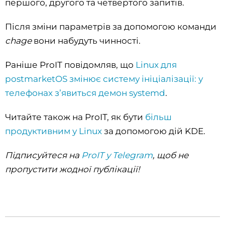
першого, другого та четвертого запитів.
Після зміни параметрів за допомогою команди
chage
вони набудуть чинності.
Раніше ProIT повідомляв, що
Linux для
postmarketOS змінює систему ініціалізації: у
телефонах зʼявиться демон systemd
.
Читайте також на ProIT, як бути
більш
продуктивним у Linux
за допомогою дій KDE.
Підписуйтеся на
ProIT у Telegram
, щоб не
пропустити жодної публікації!