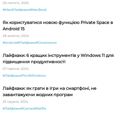
05 лютого, 2025
#Mac
#Лайфхаки
#MacBook
Як користуватися новою функцією Private Space в
Android 15
28 жовтня, 2024
#Android
#Лайфхаки
#Оновлення
Лайфхаки: 6 кращих інструментів у Windows 11 для
підвищення продуктивності
07 серпня, 2024
#Лайфхаки
#Топ
#Windows
Лайфхаки: як грати в ігри на смартфоні, не
завантажуючи жодних програм
25 грудня, 2024
#Лайфхаки
#Games
#Netflix