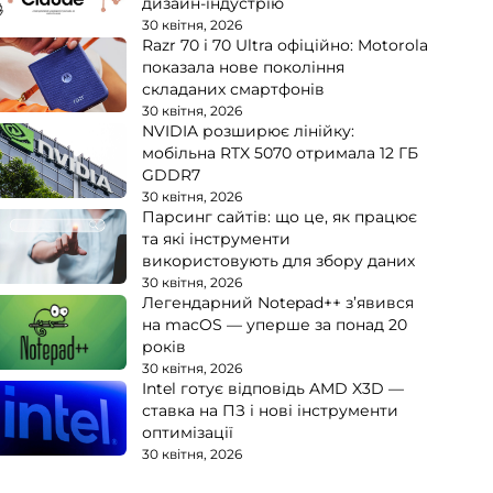
дизайн-індустрію
30 квітня, 2026
Razr 70 і 70 Ultra офіційно: Motorola
показала нове покоління
складаних смартфонів
30 квітня, 2026
NVIDIA розширює лінійку:
мобільна RTX 5070 отримала 12 ГБ
GDDR7
30 квітня, 2026
Парсинг сайтів: що це, як працює
та які інструменти
використовують для збору даних
30 квітня, 2026
Легендарний Notepad++ з’явився
на macOS — уперше за понад 20
років
30 квітня, 2026
Intel готує відповідь AMD X3D —
ставка на ПЗ і нові інструменти
оптимізації
30 квітня, 2026