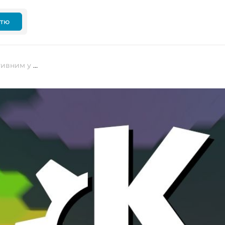
ттю
Лайфхаки: як бути більш продуктивним у Linux за допомогою дій KDE