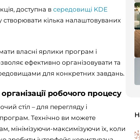
нкція, доступна в
середовищі KDE
гу створювати кілька налаштовуваних
ати власні ярлики програм і
озволяє ефективно організовувати та
редовищами для конкретних завдань.
організації робочого процесу
чий стіл – для перегляду і
Н
 програм. Технічно ви можете
ам, мінімізуючи-максимізуючи їх, коли
гко зробити інтерфейс користувача