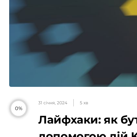
31 січня, 2024
5 хв
0%
Лайфхаки: як бу
допомогою дій 