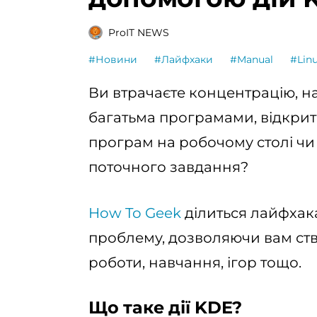
ProIT NEWS
#Новини
#Лайфхаки
#Manual
#Lin
Ви втрачаєте концентрацію, 
багатьма програмами, відкри
програм на робочому столі чи 
поточного завдання?
How To Geek
ділиться лайфхака
проблему, дозволяючи вам ст
роботи, навчання, ігор тощо.
Що таке дії KDE?