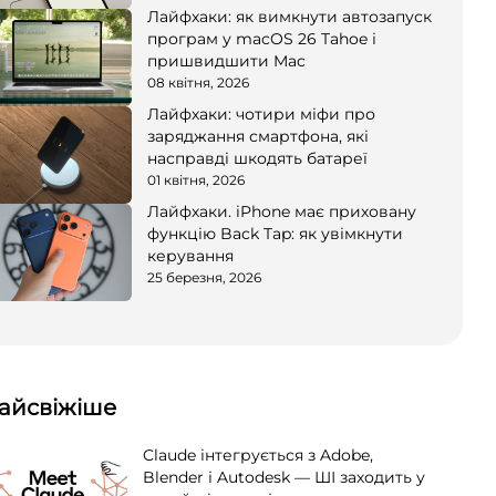
Лайфхаки: як вимкнути автозапуск
програм у macOS 26 Tahoe і
пришвидшити Mac
08 квітня, 2026
Лайфхаки: чотири міфи про
заряджання смартфона, які
насправді шкодять батареї
01 квітня, 2026
Лайфхаки. iPhone має приховану
функцію Back Tap: як увімкнути
керування
25 березня, 2026
айсвіжіше
Claude інтегрується з Adobe,
Blender і Autodesk — ШІ заходить у