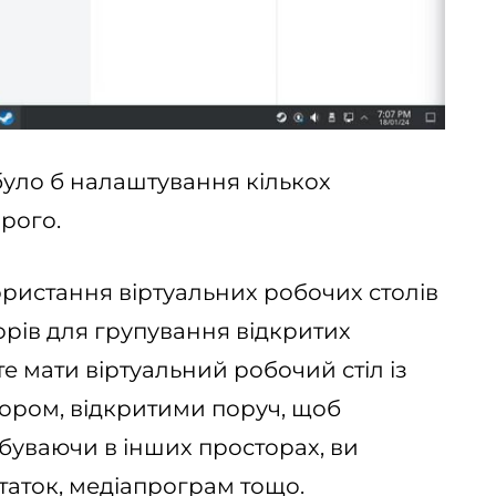
ло б налаштування кількох
орого.
ристання віртуальних робочих столів
рів для групування відкритих
е мати віртуальний робочий стіл із
ором, відкритими поруч, щоб
буваючи в інших просторах, ви
аток, медіапрограм тощо.