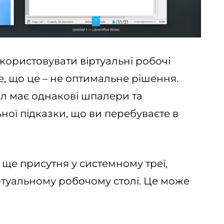
икористовувати віртуальні робочі
е, що це – не оптимальне рішення.
л має однакові шпалери та
ьної підказки, що ви перебуваєте в
 ще присутня у системному треї,
іртуальному робочому столі. Це може