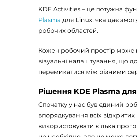
KDE Activities – це потужна фу
Plasma
для Linux, яка дає змо
робочих областей.
Кожен робочий простір може м
візуальні налаштування, що д
перемикатися між різними се
Рішення KDE Plasma для 
Спочатку у нас був єдиний робо
впорядкування всіх відкритих
використовувати кілька прогр
це необхідно, але це може ле