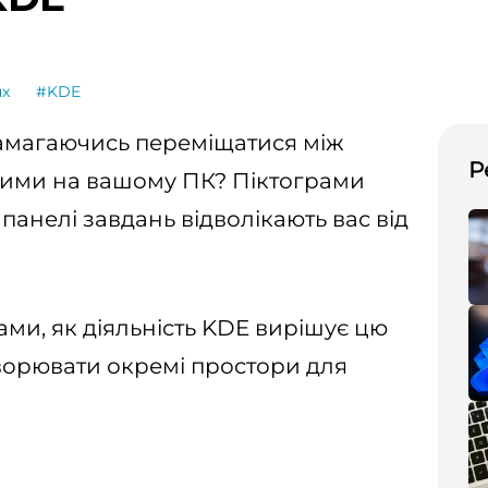
ux
#KDE
намагаючись переміщатися між
Р
тими на вашому ПК? Піктограми
панелі завдань відволікають вас від
ми, як діяльність KDE вирішує цю
ворювати окремі простори для