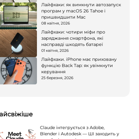
Лайфхаки: як вимкнути автозапуск
програм у macOS 26 Tahoe і
пришвидшити Mac
08 квітня, 2026
Лайфхаки: чотири міфи про
заряджання смартфона, які
насправді шкодять батареї
01 квітня, 2026
Лайфхаки. iPhone має приховану
функцію Back Tap: як увімкнути
керування
25 березня, 2026
айсвіжіше
Claude інтегрується з Adobe,
Blender і Autodesk — ШІ заходить у