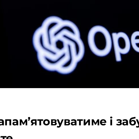
апам’ятовуватиме і заб
те