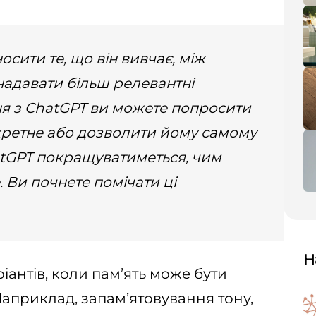
сити те, що він вивчає, між
надавати більш релевантні
ання з ChatGPT ви можете попросити
кретне або дозволити йому самому
hatGPT покращуватиметься, чим
. Ви почнете помічати ці
Н
іантів, коли пам’ять може бути
Наприклад, запам’ятовування тону,