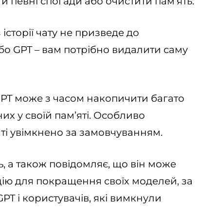
 певні спогади або очистити памʼять.
історії чату не призведе до
бо GPT – вам потрібно видалити саму
PT може з часом накопичити багато
х у своїй пам’яті. Особливо
ті увімкнено за замовчуванням.
, а також повідомляє, що він може
ію для покращення своїх моделей, за
PT і користувачів, які вимкнули