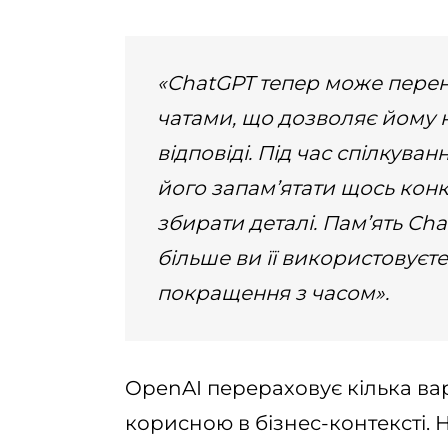
«ChatGPT тепер може перено
чатами, що дозволяє йому 
відповіді. Під час спілкув
його запам’ятати щось кон
збирати деталі. Пам’ять C
більше ви її використовуєте
покращення з часом».
OpenAI перераховує кілька вар
корисною в бізнес-контексті. 