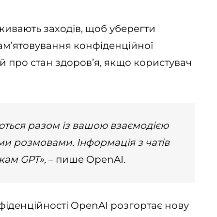
живають заходів, щоб уберегти
ам’ятовування конфіденційної
й про стан здоров’я, якщо користувач
ться разом із вашою взаємодією
ими розмовами. Інформація з чатів
кам GPT»,
– пише OpenAI.
іденційності OpenAI розгортає нову