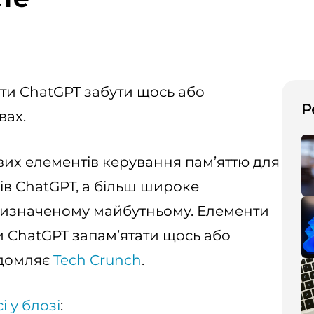
ти ChatGPT забути щось або
Р
вах.
их елементів керування пам’яттю для
ів ChatGPT, а більш широке
евизначеному майбутньому. Елементи
 ChatGPT запам’ятати щось або
ідомляє
Tech Crunch
.
і у блозі
: