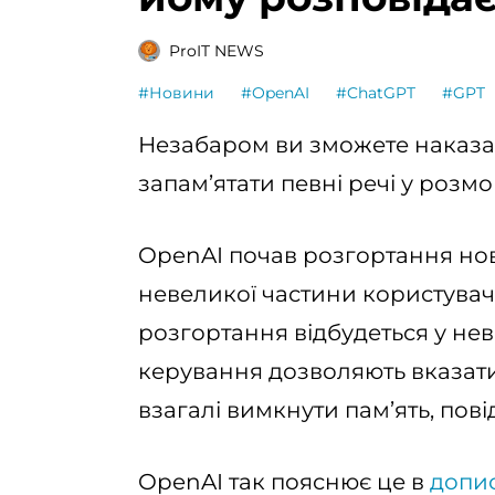
ProIT NEWS
#Новини
#OpenAI
#ChatGPT
#GPT
Незабаром ви зможете наказа
запам’ятати певні речі у розмо
OpenAI почав розгортання нов
невеликої частини користувач
розгортання відбудеться у н
керування дозволяють вказати
взагалі вимкнути пам’ять, пов
OpenAI так пояснює це в
допис