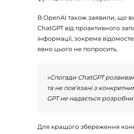
В OpenAI також заявили, що в
ChatGPT від проактивного зап
інформації, зокрема відомосте
явно цього не попросить.
«Спогади ChatGPT розвиваю
та не пов’язані з конкретн
GPT не надається розробни
Для кращого збереження конф