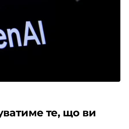
уватиме те, що ви