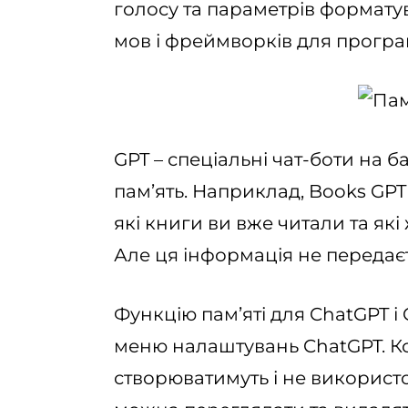
голосу та параметрів форматув
мов і фреймворків для програ
GPT – спеціальні чат-боти на б
пам’ять. Наприклад, Books GP
які книги ви вже читали та як
Але ця інформація не передаєт
Функцію пам’яті для ChatGPT 
меню налаштувань ChatGPT. Кол
створюватимуть і не використ