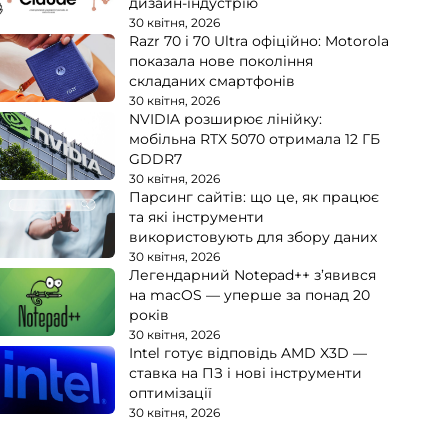
дизайн-індустрію
30 квітня, 2026
Razr 70 і 70 Ultra офіційно: Motorola
показала нове покоління
складаних смартфонів
30 квітня, 2026
NVIDIA розширює лінійку:
мобільна RTX 5070 отримала 12 ГБ
GDDR7
30 квітня, 2026
Парсинг сайтів: що це, як працює
та які інструменти
використовують для збору даних
30 квітня, 2026
Легендарний Notepad++ з’явився
на macOS — уперше за понад 20
років
30 квітня, 2026
Intel готує відповідь AMD X3D —
ставка на ПЗ і нові інструменти
оптимізації
30 квітня, 2026