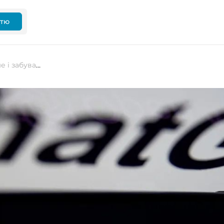
ттю
Тепер ChatGPT запам’ятовуватиме і забуватиме те, що ви йому розповідаєте