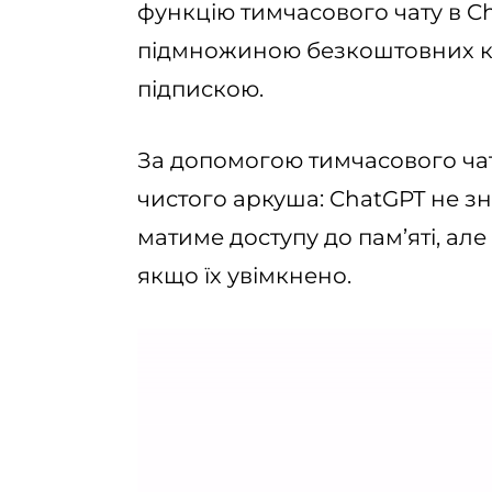
функцію тимчасового чату в C
підмножиною безкоштовних кор
підпискою.
За допомогою тимчасового чату 
чистого аркуша: ChatGPT не з
матиме доступу до пам’яті, ал
якщо їх увімкнено.