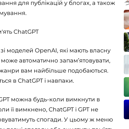
ання для публікацій у блогах, а також
мування.
азі моделей OpenAI, які мають власну
T може автоматично запам’ятовувати,
і жанри вам найбільше подобаються.
ься в ChatGPT і навпаки.
і GPT можна будь-коли вимкнути в
и її вимкнено, ChatGPT і GPT не
овуватимуть спогади. У цьому ж меню