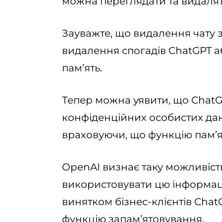
можна переглядати та видаляти
Зауважте, що видалення чату з 
видалення спогадів ChatGPT а
пам’ять.
Тепер можна уявити, що ChatG
конфіденційних особистих дани
враховуючи, що функцію пам’я
OpenAI визнає таку можливість
використовувати цю інформац
винятком бізнес-клієнтів ChatG
функцію запамʼятовування.