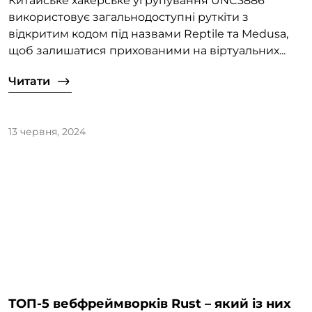
Китайське хакерське угрупування UNC3886
використовує загальнодоступні руткіти з
відкритим кодом під назвами Reptile та Medusa,
щоб залишатися прихованими на віртуальних...
Читати
13 червня, 2024
ТОП-5 вебфреймворків Rust – який із них