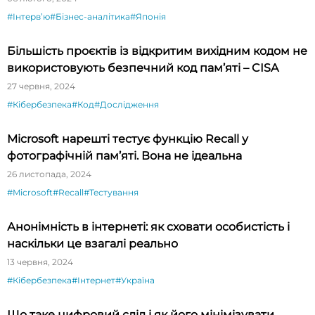
#Інтервʼю
#Бізнес-аналітика
#Японія
Більшість проєктів із відкритим вихідним кодом не
використовують безпечний код пам’яті – CISA
27 червня, 2024
#Кібербезпека
#Код
#Дослідження
Microsoft нарешті тестує функцію Recall у
фотографічній пам’яті. Вона не ідеальна
26 листопада, 2024
#Microsoft
#Recall
#Тестування
Анонімність в інтернеті: як сховати особистість і
наскільки це взагалі реально
13 червня, 2024
#Кібербезпека
#Інтернет
#Україна
Що таке цифровий слід і як його мінімізувати