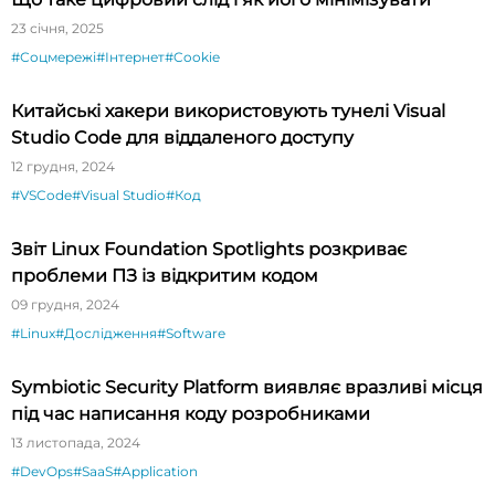
23 січня, 2025
#Соцмережі
#Інтернет
#Cookie
Китайські хакери використовують тунелі Visual
Studio Code для віддаленого доступу
12 грудня, 2024
#VSCode
#Visual Studio
#Код
Звіт Linux Foundation Spotlights розкриває
проблеми ПЗ із відкритим кодом
09 грудня, 2024
#Linux
#Дослідження
#Software
Symbiotic Security Platform виявляє вразливі місця
під час написання коду розробниками
13 листопада, 2024
#DevOps
#SaaS
#Application