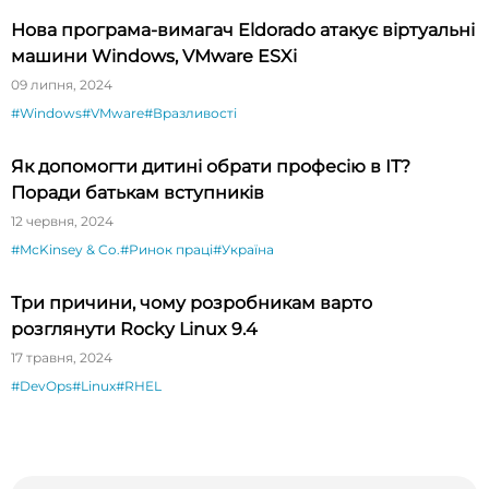
Нова програма-вимагач Eldorado атакує віртуальні
машини Windows, VMware ESXi
09 липня, 2024
#Windows
#VMware
#Вразливості
Як допомогти дитині обрати професію в ІТ?
Поради батькам вступників
12 червня, 2024
#McKinsey & Co.
#Ринок праці
#Україна
Три причини, чому розробникам варто
розглянути Rocky Linux 9.4
17 травня, 2024
#DevOps
#Linux
#RHEL