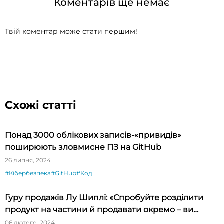
Коментарів ще немає
Твій коментар може стати першим!
Схожі статті
Понад 3000 облікових записів-«привидів»
поширюють зловмисне ПЗ на GitHub
26 липня, 2024
#Кібербезпека
#GitHub
#Код
Гуру продажів Лу Шиплі: «Спробуйте розділити
продукт на частини й продавати окремо – ви
будете вражені»
06 лютого, 2024