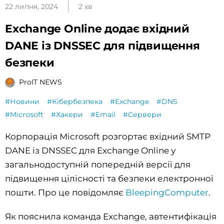
22 липня, 2024
2 хв
Exchange Online додає вхідний
DANE із DNSSEC для підвищення
безпеки
ProIT NEWS
#Новини
#Кібербезпека
#Exchange
#DNS
#Microsoft
#Хакери
#Email
#Сервери
Корпорація Microsoft розгортає вхідний SMTP
DANE із DNSSEC для Exchange Online у ​​
загальнодоступній попередній версії для
підвищення цілісності та безпеки електронної
пошти. Про це повідомляє
BleepingComputer
.
Як пояснила команда Exchange, автентифікація