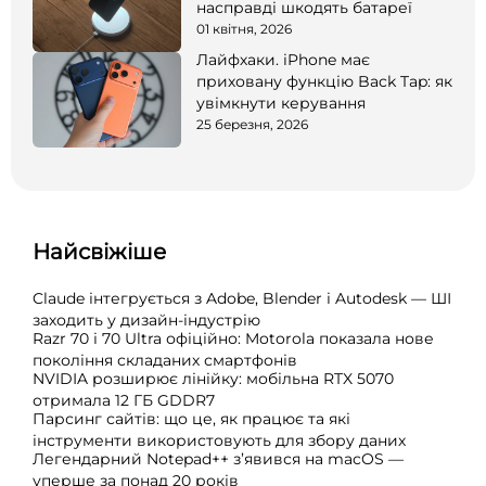
насправді шкодять батареї
01 квітня, 2026
Лайфхаки. iPhone має
приховану функцію Back Tap: як
увімкнути керування
25 березня, 2026
Найсвіжіше
Claude інтегрується з Adobe, Blender і Autodesk — ШІ
заходить у дизайн-індустрію
Razr 70 і 70 Ultra офіційно: Motorola показала нове
покоління складаних смартфонів
NVIDIA розширює лінійку: мобільна RTX 5070
отримала 12 ГБ GDDR7
Парсинг сайтів: що це, як працює та які
інструменти використовують для збору даних
Легендарний Notepad++ з’явився на macOS —
уперше за понад 20 років