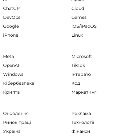
ChatGPT
Cloud
DevOps
Games
Google
iOS/iPadOS
iPhone
Linux
Meta
Microsoft
OpenAI
TikTok
Windows
Інтервʼю
Кібербезпека
Код
Крипта
Маркетинг
Оновлення
Реклама
Ринок праці
Технології
Україна
Фінанси