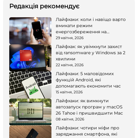
Редакція рекомендує
Лайфхаки: коли і навіщо варто
вмикати режим
енергозбереження на
смартфоні
29 квітня, 2026
Лайфхак: як увімкнути захист
від ransomware у Windows за 2
хвилини
22 квітня, 2026
Лайфхаки: 5 маловідомих
функцій Android, які
допомагають економити час
15 квітня, 2026
Лайфхаки: як вимкнути
автозапуск програм у macOS
26 Tahoe і пришвидшити Mac
08 квітня, 2026
Лайфхаки: чотири міфи про
заряджання смартфона, які