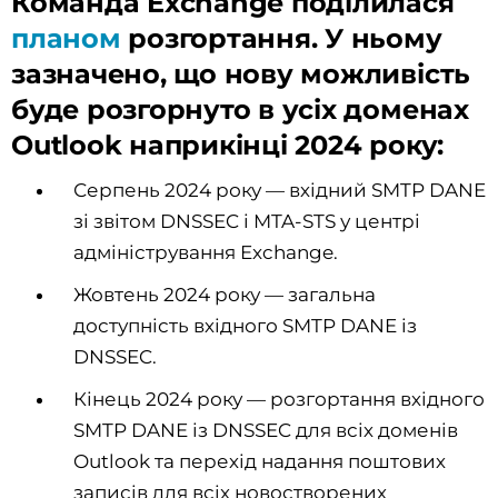
Команда Exchange поділилася
планом
розгортання. У ньому
зазначено, що нову можливість
буде розгорнуто в усіх доменах
Outlook наприкінці 2024 року:
Серпень 2024 року — вхідний SMTP DANE
зі звітом DNSSEC і MTA-STS у центрі
адміністрування Exchange.
Жовтень 2024 року — загальна
доступність вхідного SMTP DANE із
DNSSEC.
Кінець 2024 року — розгортання вхідного
SMTP DANE із DNSSEC для всіх доменів
Outlook та перехід надання поштових
записів для всіх новостворених