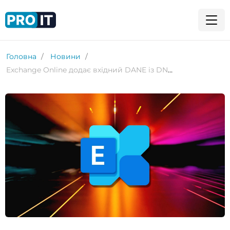
Головна
Новини
Exchange Online додає вхідний DANE із DNSSEC для підвищення безпеки