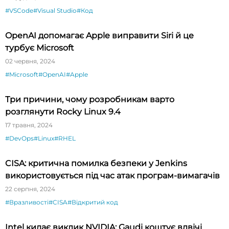
#VSCode
#Visual Studio
#Код
OpenAI допомагає Apple виправити Siri й це
турбує Microsoft
02 червня, 2024
#Microsoft
#OpenAI
#Apple
Три причини, чому розробникам варто
розглянути Rocky Linux 9.4
17 травня, 2024
#DevOps
#Linux
#RHEL
CISA: критична помилка безпеки у Jenkins
використовується під час атак програм-вимагачів
22 серпня, 2024
#Вразливості
#CISA
#Відкритий код
Intel кидає виклик NVIDIA: Gaudi коштує вдвічі