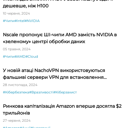
дешевше, ніж H100
10 червня, 2024
#Чипи
#Intel
#NVIDIA
Nscale пропонує ШІ-чипи AMD замість NVIDIA в
«зеленому» центрі обробки даних
05 травня, 2024
#Чипи
#AMD
#Cloud
У новій атаці NachoVPN використовуються
фальшиві сервери VPN для встановлення
шкідливих оновлень
28 листопада, 2024
#Кібербезпека
#Вразливості
#Кіберзахист
Ринкова капіталізація Amazon вперше досягла $2
трильйонів
27 червня, 2024
#Amazon
#Акції
#Інвестиції