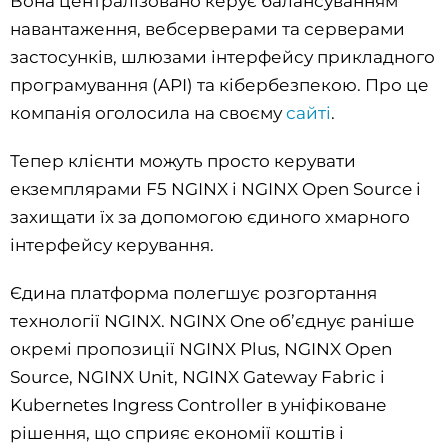
Вона централізовано керує балансуванням
навантаження, вебсерверами та серверами
застосунків, шлюзами інтерфейсу прикладного
програмування (API) та кібербезпекою. Про це
компанія оголосила на своєму
сайті
.
Тепер клієнти можуть просто керувати
екземплярами F5 NGINX і NGINX Open Source і
захищати їх за допомогою єдиного хмарного
інтерфейсу керування.
Єдина платформа полегшує розгортання
технології NGINX. NGINX One об’єднує раніше
окремі пропозиції NGINX Plus, NGINX Open
Source, NGINX Unit, NGINX Gateway Fabric і
Kubernetes Ingress Controller в уніфіковане
рішення, що сприяє економії коштів і