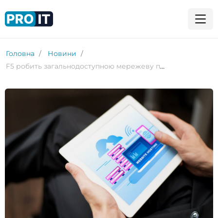
Головна
Новини
F5 робить загальнодоступною мережеву платформу застосунків NGINX One