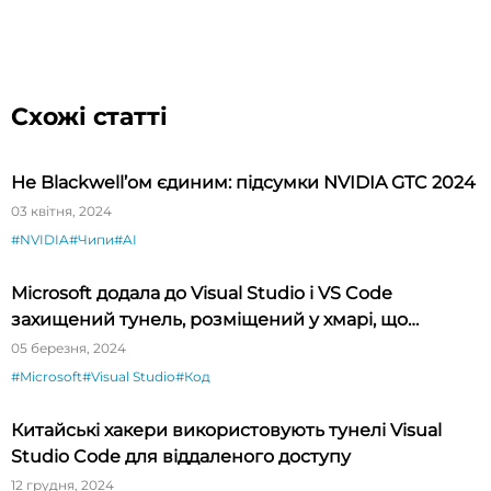
Схожі статті
Не Blackwell’ом єдиним: підсумки NVIDIA GTC 2024
03 квітня, 2024
#NVIDIA
#Чипи
#AI
Microsoft додала до Visual Studio і VS Code
захищений тунель, розміщений у хмарі, що
спрощує тестування API
05 березня, 2024
#Microsoft
#Visual Studio
#Код
Китайські хакери використовують тунелі Visual
Studio Code для віддаленого доступу
12 грудня, 2024