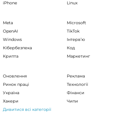
iPhone
Linux
Meta
Microsoft
OpenAI
TikTok
Windows
Інтервʼю
Кібербезпека
Код
Крипта
Маркетинг
Оновлення
Реклама
Ринок праці
Технології
Україна
Фінанси
Хакери
Чипи
Дивитися всі категорії