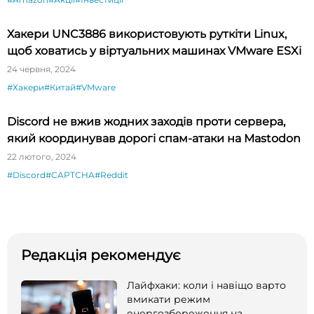
Хакери UNC3886 використовують руткіти Linux,
щоб ховатись у віртуальних машинах VMware ESXi
24 червня, 2024
#Хакери
#Китай
#VMware
Discord не вжив жодних заходів проти сервера,
який координував дорогі спам-атаки на Mastodon
22 лютого, 2024
#Discord
#CAPTCHA
#Reddit
Редакція рекомендує
Лайфхаки: коли і навіщо варто
вмикати режим
енергозбереження на