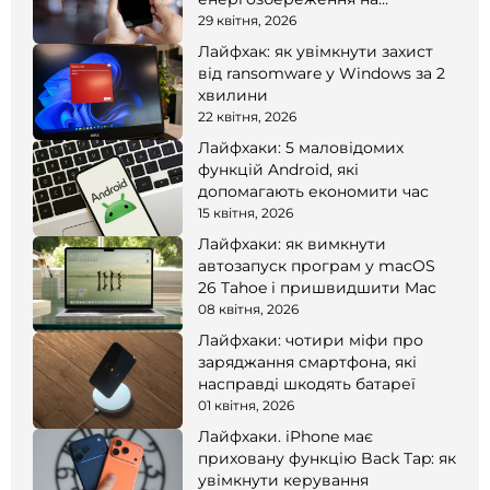
смартфоні
29 квітня, 2026
Лайфхак: як увімкнути захист
від ransomware у Windows за 2
хвилини
22 квітня, 2026
Лайфхаки: 5 маловідомих
функцій Android, які
допомагають економити час
15 квітня, 2026
Лайфхаки: як вимкнути
автозапуск програм у macOS
26 Tahoe і пришвидшити Mac
08 квітня, 2026
Лайфхаки: чотири міфи про
заряджання смартфона, які
насправді шкодять батареї
01 квітня, 2026
Лайфхаки. iPhone має
приховану функцію Back Tap: як
увімкнути керування